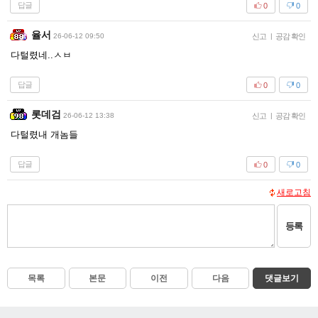
답글
0
0
율서
26-06-12 09:50
신고
|
공감 확인
다털렸네..ㅅㅂ
답글
0
0
롯데검
26-06-12 13:38
신고
|
공감 확인
다털렸내 개놈들
답글
0
0
새로고침
등록
목록
본문
이전
다음
댓글보기