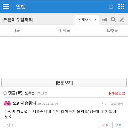
인벤
오픈이슈갤러리
전체보기
공
검
글
지
색
내글
내 댓글
10추글
on/off
쓰
기
[본문 보기]
댓글
(15)
등록순
|
최신순
새로고침
오렌지송함다
26-06-11 19:56
신고
|
공감 확인
아씨바 싹털렸네 개짜증나네 티빙 조까튼거 보지도않는데 왜 가입해
서 아
답글
0
0