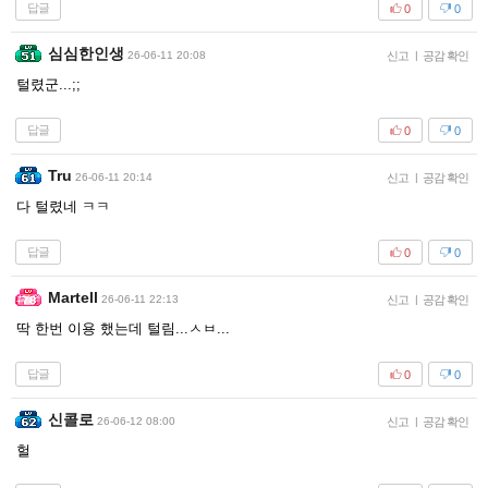
답글
0
0
심심한인생
26-06-11 20:08
신고
|
공감 확인
털렸군...;;
답글
0
0
Tru
26-06-11 20:14
신고
|
공감 확인
다 털렸네 ㅋㅋ
답글
0
0
Martell
26-06-11 22:13
신고
|
공감 확인
딱 한번 이용 했는데 털림...ㅅㅂ...
답글
0
0
신콜로
26-06-12 08:00
신고
|
공감 확인
헐