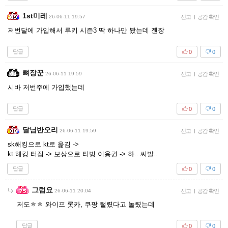
1st미레
26-06-11 19:57
신고
|
공감 확인
저번달에 가입해서 루키 시즌3 딱 하나만 봤는데 젠장
답글
0
0
뼈장꾼
26-06-11 19:59
신고
|
공감 확인
시바 저번주에 가입했는데
답글
0
0
달님반오리
26-06-11 19:59
신고
|
공감 확인
sk해킹으로 kt로 옮김 ->
kt 해킹 터짐 -> 보상으로 티빙 이용권 -> 하.. 씨발..
답글
0
0
그럼요
26-06-11 20:04
신고
|
공감 확인
저도ㅎㅎ 와이프 롯카, 쿠팡 털렸다고 놀렸는데
답글
0
0