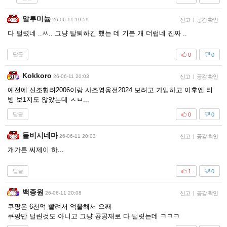
알루미늄
26-06-11 19:59
신고
|
공감 확인
다 털렸네 ..ㅆ.. 그냥 탈퇴하긴 했는 데 기분 개 더럽네 진짜 ..
답글
0
0
Kokkoro
26-06-11 20:03
신고
|
공감 확인
예전에 신조협려2006이랑 사조영웅전2024 보려고 가입하고 이후엔 티
빙 보1지도 않았는데 ㅅㅂ...
답글
0
0
돌비시네마
26-06-11 20:03
신고
|
공감 확인
개가튼 씨제이 하...
답글
1
0
백종원
26-06-11 20:08
신고
|
공감 확인
쿠팡은 6천억 빨려서 억울해서 으째
쿠팡만 털린것도 아니고 그냥 공공재로 다 털릿는데 ㅋㅋㅋ