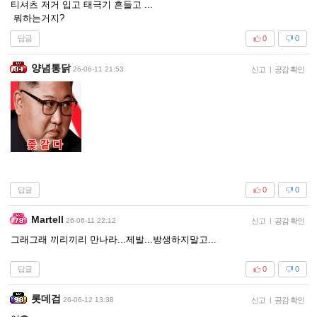
티셔츠 저거 입고 태극기 흔들고 ...
뭐하는거지?
답글
0
0
양념통닭
26-06-11 21:53
신고
|
공감 확인
답글
0
0
Martell
26-06-11 22:12
신고
|
공감 확인
그래그래 끼리끼리 만나라...제발...방생하지말고...
답글
0
0
롯데검
26-06-12 13:38
신고
|
공감 확인