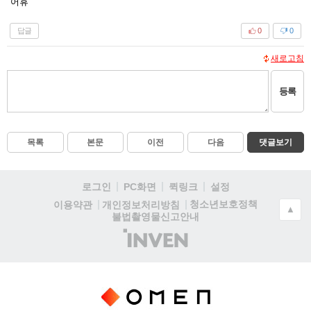
어휴
답글
0
0
새로고침
등록
목록
본문
이전
다음
댓글보기
로그인
PC화면
퀵링크
설정
청소년보호정책
이용약관
개인정보처리방침
▲
불법촬영물신고안내
(주)
인
벤