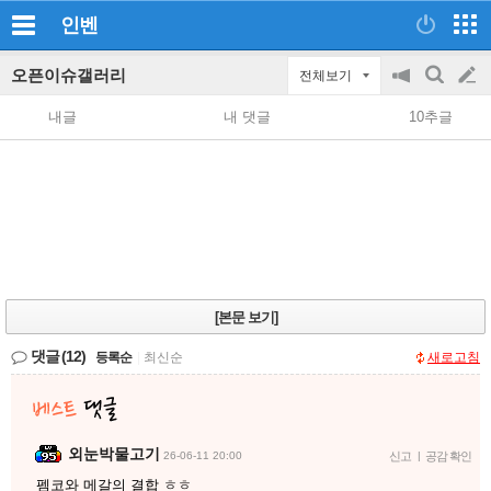
인벤
오픈이슈갤러리
전체보기
공
검
글
지
색
내글
내 댓글
10추글
on/off
쓰
기
[본문 보기]
댓글
(12)
등록순
|
최신순
새로고침
외눈박물고기
26-06-11 20:00
신고
|
공감 확인
펨코와 메갈의 결합 ㅎㅎ