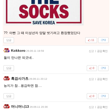
??: 아빤 그 때 미성년자 양말 벗기려고 환장했었단다
답글
11
0
Kokkoro
26-06-11 19:59
신고
|
공감 확인
둘이 만나믄 되긋네..
답글
0
0
흑검사가츠
26-06-11 20:12
신고
|
공감 확인
능지가 참...용감하면 참....
답글
0
0
머니머니13
26-06-11 20:36
신고
|
공감 확인