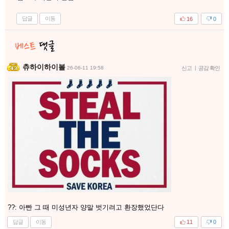
답글
이동
16
0
츄하이하이볼
26-06-11 19:58
신고
|
공감 확인
??: 아빤 그 때 미성년자 양말 벗기려고 환장했었단다
답글
이동
11
0