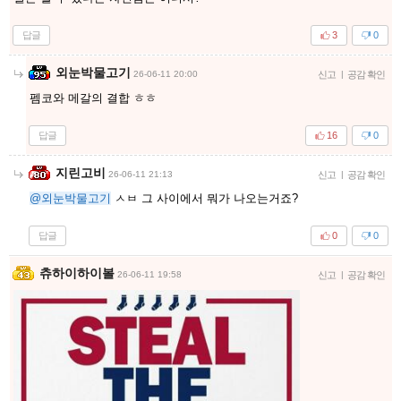
답글
3
0
외눈박물고기
26-06-11 20:00
신고
|
공감 확인
펨코와 메갈의 결합 ㅎㅎ
답글
16
0
지린고비
26-06-11 21:13
신고
|
공감 확인
@외눈박물고기
ㅅㅂ 그 사이에서 뭐가 나오는거죠?
답글
0
0
츄하이하이볼
26-06-11 19:58
신고
|
공감 확인