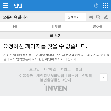
인벤
오픈이슈갤러리
전체보기
공
검
글
지
색
내글
내 댓글
10추글
on/off
쓰
글 보기
기
요청하신 페이지를 찾을 수 없습니다.
서비스 이용에 불편을 드려 죄송합니다. 먼저 새로고침 해보시고 페이지의 주소를
올바르게 입력했는지 다시 한번 확인해 보시기 바랍니다.
로그인
PC화면
퀵링크
설정
청소년보호정책
이용약관
개인정보처리방침
▲
불법촬영물신고안내
(주)
인
벤