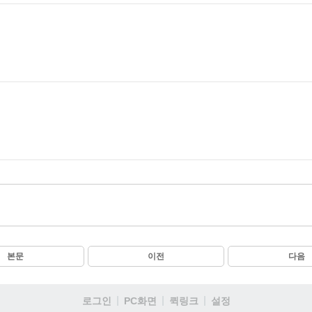
본문
이전
다음
로그인
PC화면
퀵링크
설정