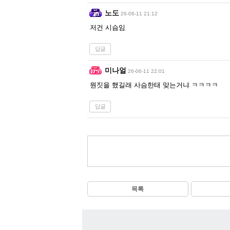
노도
26-06-11 21:12
저건 시슴임
답글
미나얼
26-06-11 22:01
뭔짓을 했길래 사슴한태 맞는거냐 ㅋㅋㅋㅋ
답글
목록