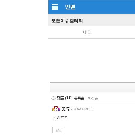
인벤
오픈이슈갤러리
내글
댓글
(11)
등록순
|
최신순
읏큐
26-06-11 20:08
시슴ㄷㄷ
답글