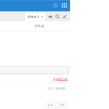
전체보기
공
검
글
지
색
10추글
on/off
쓰
기
새로고침
신고
|
공감 확인
0
0