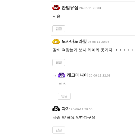
만법유심
26-06-11 20:33
시슴
답글
노사나노라잎
26-06-11 20:36
딸배 쳐맞는거 보니 왜이리 웃기지 ㅋㅋㅋㅋ
답글
레고매니아
26-06-11 22:03
ㅂㅅ
답글
곽가
26-06-11 20:50
사슴 약 해요 약한다구요
답글