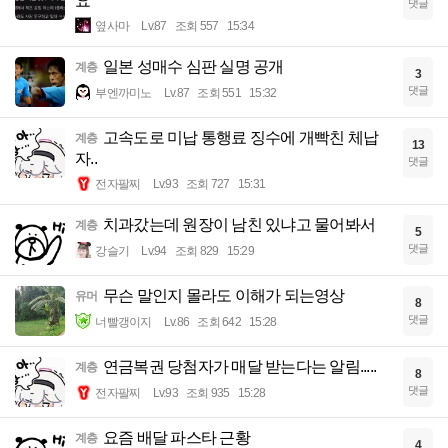
요
댓글
옆사마
Lv.87
조회 557
15:34
일본 성매수 심판 실명 공개
계층
3
댓글
부엔까미노
Lv.87
조회 551
15:32
고속도로 미납 통행료 징수에 개빡친 체납
계층
13
자..
댓글
전자팔찌
Lv.93
조회 727
15:31
치과갔는데 원장이 남친 있냐고 물어봐서
계층
5
댓글
강슬기
Lv.94
조회 829
15:29
무슨 말인지 몰라도 이해가 되는영상
유머
8
댓글
너빨갱이지
Lv.86
조회 642
15:28
연금복권 당첨자가 매달 받는다는 알림.....
계층
8
댓글
전자팔찌
Lv.93
조회 935
15:28
요즘 배달 파스타 근황
계층
4