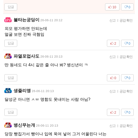
답글
10
0
불타는궁딩이
26-06-11 20:12
신고
|
공감 확인
외모 평가하면 안되는데
얼굴 보면 진짜 극혐임
답글
2
0
파열포업사도
26-06-11 20:13
신고
|
공감 확인
딴 동네도 다 4시 같은 줄 아나 봐? 병신년이 ㅋ
답글
0
0
생줄리앵
26-06-11 20:13
신고
|
공감 확인
달성군 아니면 ㅅㅂ 명함도 못내미는 사람 아님?
답글
2
0
병신무는개
26-06-11 20:13
신고
|
공감 확인
당장 빵집가서 빵이나 입에 욱여 넣어 그거 어울린다 너는