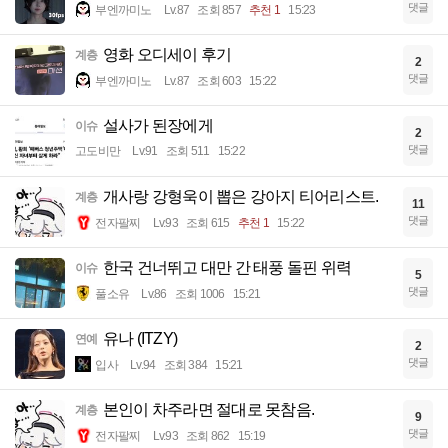
댓글
부엔까미노
Lv.87
조회 857
추천 1
15:23
영화 오디세이 후기
계층
2
댓글
부엔까미노
Lv.87
조회 603
15:22
설사가 된장에게
이슈
2
댓글
고도비만
Lv.91
조회 511
15:22
개사랑 강형욱이 뽑은 강아지 티어리스트.
계층
11
댓글
전자팔찌
Lv.93
조회 615
추천 1
15:22
한국 건너뛰고 대만 간 태풍 돌핀 위력
이슈
5
댓글
풀소유
Lv.86
조회 1006
15:21
유나 (ITZY)
연예
2
댓글
입사
Lv.94
조회 384
15:21
본인이 차주라면 절대로 못참음.
계층
9
댓글
전자팔찌
Lv.93
조회 862
15:19