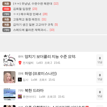
(ㅎㅂ) 뀨냥냥, 수련수련 해운대
[12]
계층
김희철 입장문
[23]
이슈
ㅇㅎ) 해수욕장 민폐녀
[28]
기타
고등학교 동창 레전드
[11]
계층
갑자기 생긴 일본 고교야구 규칙
[5]
계층
스레드에 올라온 재력과시...
[10]
기타
양치기 보더콜리 지능 수준 요약.
유머
0
댓글
전자팔찌
Lv.93
조회 2
15:41
하영 (프로미스나인)
연예
0
댓글
입사
Lv.94
조회 4
15:41
북한 드라마
기타
0
댓글
휴면아이디
Lv.84
조회 15
15:41