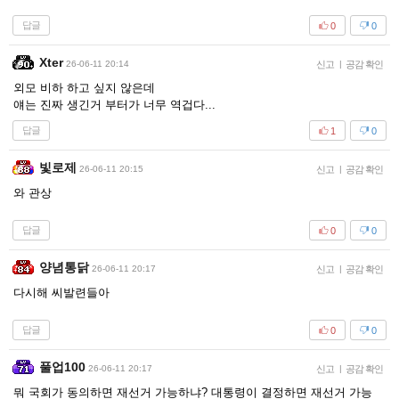
답글
0
0
Xter
26-06-11 20:14
신고
|
공감 확인
외모 비하 하고 싶지 않은데
얘는 진짜 생긴거 부터가 너무 역겁다...
답글
1
0
빛로제
26-06-11 20:15
신고
|
공감 확인
와 관상
답글
0
0
양념통닭
26-06-11 20:17
신고
|
공감 확인
다시해 씨발련들아
답글
0
0
풀업100
26-06-11 20:17
신고
|
공감 확인
뭐 국회가 동의하면 재선거 가능하냐? 대통령이 결정하면 재선거 가능