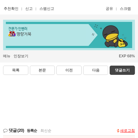
추천확인
신고
스팸신고
공유
스크랩
전문가 인벤러
명량거북
메뉴
인장보기
EXP 68%
목록
본문
이전
다음
댓글쓰기
댓글
(20)
등록순
|
최신순
새로고침