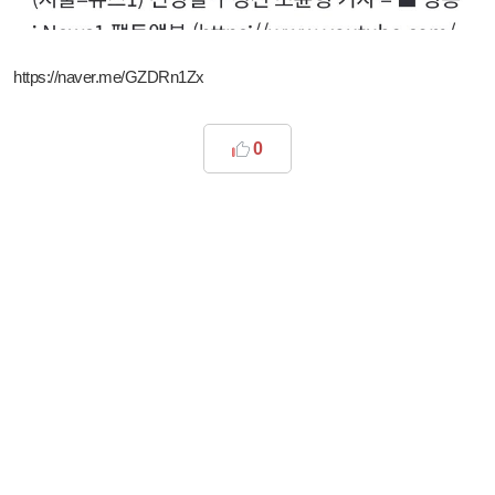
https://naver.me/GZDRn1Zx
0