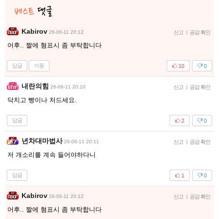
Kabirov
26-06-11 20:12
신고
|
공감 확인
어후.. 짤에 혐표시 좀 부탁합니다
답글
이동
10
0
내란의힘
26-06-11 20:10
신고
|
공감 확인
닥치고 빵이나 처드세요.
답글
2
0
년차대마법사
26-06-11 20:11
신고
|
공감 확인
저 개소리를 계속 들어야하다니
답글
1
0
Kabirov
26-06-11 20:12
신고
|
공감 확인
어후.. 짤에 혐표시 좀 부탁합니다