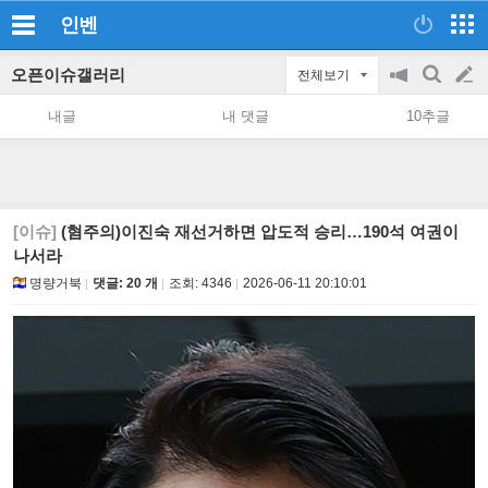
인벤
오픈이슈갤러리
전체보기
공
검
글
지
색
내글
내 댓글
10추글
on/off
쓰
기
[이슈]
(혐주의)이진숙 재선거하면 압도적 승리…190석 여권이
나서라
명량거북
댓글: 20 개
조회:
4346
2026-06-11 20:10:01