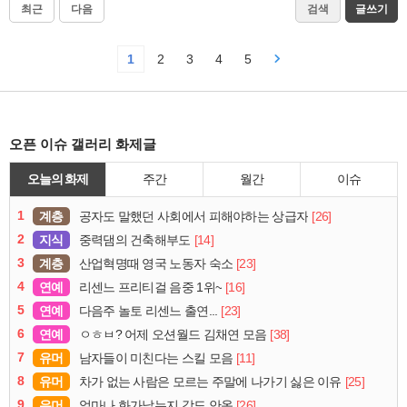
최근
다음
검색
글쓰기
1
2
3
4
5
오픈 이슈 갤러리 화제글
오늘의 화제
주간
월간
이슈
1
계층
[26]
공자도 말했던 사회에서 피해야하는 상급자
2
지식
[14]
중력댐의 건축해부도
3
계층
[23]
산업혁명때 영국 노동자 숙소
4
연예
[16]
리센느 프리티걸 음중 1위~
5
연예
[23]
다음주 놀토 리센느 출연...
6
연예
[38]
ㅇㅎㅂ? 어제 오션월드 김채연 모음
7
유머
[11]
남자들이 미친다는 스킬 모음
8
유머
[25]
차가 없는 사람은 모르는 주말에 나가기 싫은 이유
9
유머
[26]
얼마나 화가났는지 감도 안옴