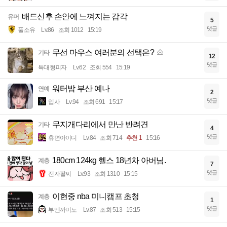
배드신후 손안에 느껴지는 감각
유머
5
댓글
풀소유
Lv.86
조회 1012
15:19
무선 마우스 여러분의 선택은?
기타
12
댓글
특대형피자
Lv.62
조회 554
15:19
워터밤 부산 예나
연예
2
댓글
입사
Lv.94
조회 691
15:17
무지개다리에서 만난 반려견
기타
4
댓글
휴면아이디
Lv.84
조회 714
추천 1
15:16
180cm 124kg 헬스 18년차 아버님.
계층
7
댓글
전자팔찌
Lv.93
조회 1310
15:15
이현중 nba 미니캠프 초청
계층
1
댓글
부엔까미노
Lv.87
조회 513
15:15