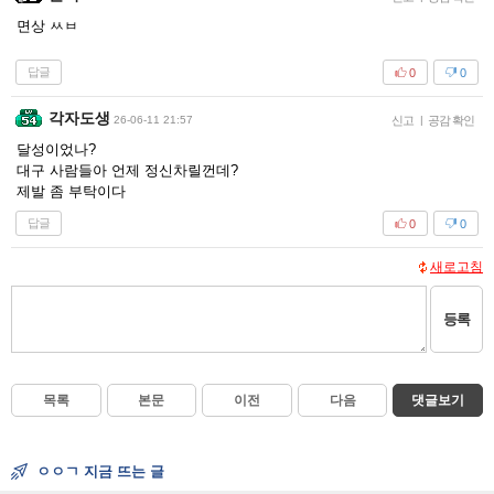
면상 ㅆㅂ
답글
0
0
각자도생
26-06-11 21:57
신고
|
공감 확인
달성이었나?
대구 사람들아 언제 정신차릴껀데?
제발 좀 부탁이다
답글
0
0
새로고침
등록
목록
본문
이전
다음
댓글보기
ㅇㅇㄱ 지금 뜨는 글