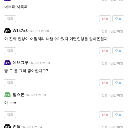
너부터 사퇴해
답글
0
0
W1k7x8
26-06-11 20:30
신고
|
공감 확인
아 진짜 인상이 어쩜저리 나쁠수가있지 어떤인생을 살아온걸까
답글
0
0
데브그루
26-06-11 21:03
신고
|
공감 확인
빵 🍞 을 그리 좋아한다고?
답글
0
0
펠스톤
26-06-11 21:29
신고
|
공감 확인
아 ㅅㅂ
답글
0
0
존윅
26-06-11 21:34
신고
|
공감 확인