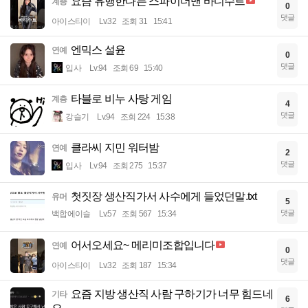
요즘 유행한다는 스파이더맨 바디수트
계층
0
댓글
아이스티이
Lv.32
조회 31
15:41
엔믹스 설윤
연예
0
댓글
입사
Lv.94
조회 69
15:40
타블로 비누 사탕 게임
계층
4
댓글
강슬기
Lv.94
조회 224
15:38
클라씨 지민 워터밤
연예
2
댓글
입사
Lv.94
조회 275
15:37
첫짓장 생산직가서 사수에게 들었던말.txt
유머
5
댓글
백합에이슬
Lv.57
조회 567
15:34
어서오세요~ 메리미조합입니다
연예
0
댓글
아이스티이
Lv.32
조회 187
15:34
요즘 지방 생산직 사람 구하기가 너무 힘드네
기타
6