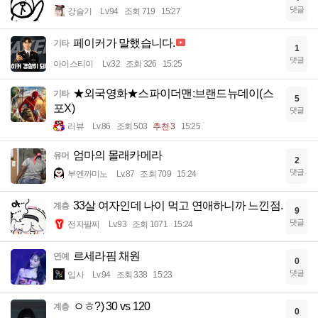
댓글
강슬기
Lv.94
조회 719
15:27
페이커가 말했습니다.
기타
1
댓글
아이스티이
Lv.32
조회 326
15:25
★외국영화★스파이더맨:브랜드뉴데이(스
기타
5
포X)
댓글
리뷰
Lv.86
조회 503
추천 3
15:25
엄마의 몰래카메라
유머
2
댓글
부엔까미노
Lv.87
조회 709
15:24
33살 여자인데 나이 먹고 연애하니까 느낀점.
계층
9
댓글
전자팔찌
Lv.93
조회 1071
15:24
르세라핌 채원
연예
0
댓글
입사
Lv.94
조회 338
15:23
ㅇㅎ?) 30 vs 120
계층
0