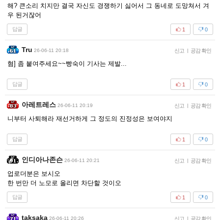
해? 큰소리 치지만 결국 자신도 경쟁하기 싫어서 그 동네로 도망쳐서 겨
우 된거잖어
답글
1
0
Tru
26-06-11 20:18
신고
|
공감 확인
혐] 좀 붙여주세요~~빵숙이 기사는 제발...
답글
1
0
아레트레스
26-06-11 20:19
신고
|
공감 확인
니부터 사퇴해라 재선거하게 그 정도의 진정성은 보여야지
답글
1
0
인디아나존슨
26-06-11 20:21
신고
|
공감 확인
업로더분은 보시오
한 번만 더 노모로 올리면 차단할 것이오
답글
1
0
taksaka
26-06-11 20:26
신고
|
공감 확인