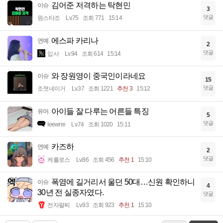
김어준 저격하는 탁현민
이슈
3
댓글
원스타조
Lv.75
조회 771
15:14
에스파 카리나
연예
2
댓글
입사
Lv.94
조회 614
15:14
와 장원영이 중국인이라네요
이슈
15
댓글
조졋네이거
Lv.37
조회 1221
추천 3
15:12
아이들 잘 다루는 어른들 특징
유머
5
댓글
Ieewrre
Lv.74
조회 1020
15:11
카즈하
연예
2
댓글
케를로스
Lv.86
조회 456
추천 1
15:10
폭염에 길거리서 울던 50대…신원 확인하니
이슈
4
30년 전 실종자였다.
댓글
전자팔찌
Lv.93
조회 923
추천 1
15:10