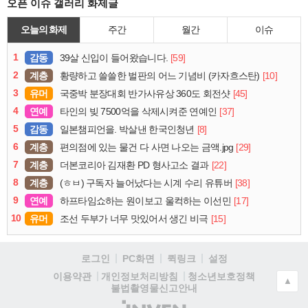
오픈 이슈 갤러리 화제글
오늘의 화제
주간
월간
이슈
1
감동
[59]
39살 신입이 들어왔습니다.
2
계층
[10]
황량하고 쓸쓸한 벌판의 어느 기념비 (카자흐스탄)
3
유머
[45]
국중박 분장대회 반가사유상 360도 회전샷
4
연예
[37]
타인의 빚 7500억을 삭제시켜준 연예인
5
감동
[8]
일본챔피언을. 박살낸 한국인청년
6
계층
[29]
편의점에 있는 물건 다 사면 나오는 금액.jpg
7
계층
[22]
더본코리아 김재환 PD 형사고소 결과
8
계층
[38]
(ㅎㅂ) 구독자 늘어났다는 시계 수리 유튜버
9
연예
[17]
하프타임쇼하는 원이보고 울컥하는 이선민
10
유머
[15]
조선 두부가 너무 맛있어서 생긴 비극
로그인
PC화면
퀵링크
설정
청소년보호정책
이용약관
개인정보처리방침
▲
불법촬영물신고안내
(주)