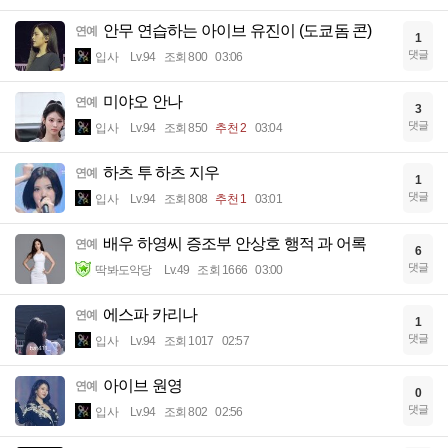
안무 연습하는 아이브 유진이 (도쿄돔 콘)
연예
1
댓글
입사
Lv.94
조회 800
03:06
미야오 안나
연예
3
댓글
입사
Lv.94
조회 850
추천 2
03:04
하츠 투 하츠 지우
연예
1
댓글
입사
Lv.94
조회 808
추천 1
03:01
배우 하영씨 증조부 안상호 행적 과 어록
연예
6
댓글
딱봐도악당
Lv.49
조회 1666
03:00
에스파 카리나
연예
1
댓글
입사
Lv.94
조회 1017
02:57
아이브 원영
연예
0
댓글
입사
Lv.94
조회 802
02:56