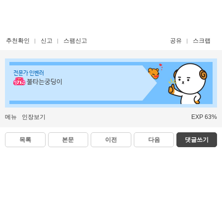
추천확인
신고
스팸신고
공유
스크랩
전문가 인벤러
불타는궁딩이
메뉴
인장보기
EXP 63%
목록
본문
이전
다음
댓글쓰기