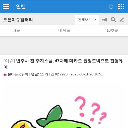
인벤
오픈이슈갤러리
전체보기
공
검
글
지
색
내글
내 댓글
10추글
on/off
쓰
기
[이슈]
법주사 전 주지스님, 47차례 마카오 원정도박으로 집행유
예
불타는궁딩이
댓글: 11 개
조회:
2925
2026-06-11 20:10:51