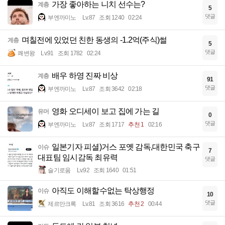
가장 좋아하는 니치 선수는?
계층
5
댓글
부엔까미노
Lv.87
조회 1240
02:24
며칠전에 있었던 친한 동생의 -1.2억(주식)썰
계층
5
댓글
쾌변왕
Lv.91
조회 1782
02:24
배우 하영 진짜 비상
계층
91
댓글
부엔까미노
Lv.87
조회 3642
02:18
영화 오디세이 보고 집에 가는 길
유머
0
댓글
부엔까미노
Lv.87
조회 1717
추천 1
02:16
일본기자 피셜)거스 포옛 감독,대한민국 축구
이슈
7
대표팀 임시감독 최유력
댓글
슬기로움
Lv.92
조회 1640
01:51
아직도 이해할수없는 탁상행정
이슈
10
댓글
제르만크록
Lv.81
조회 3616
추천 2
00:44