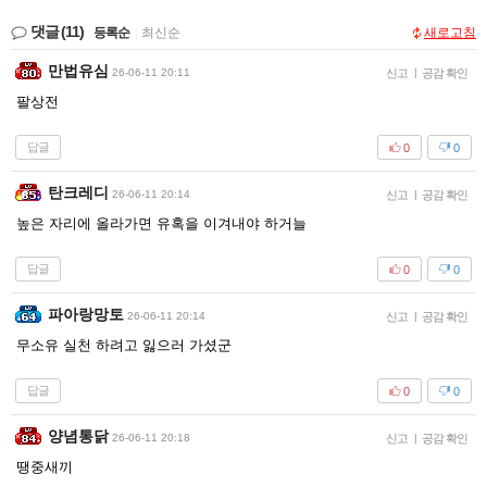
댓글
(11)
등록순
|
최신순
새로고침
만법유심
26-06-11 20:11
신고
|
공감 확인
팔상전
답글
0
0
탄크레디
26-06-11 20:14
신고
|
공감 확인
높은 자리에 올라가면 유혹을 이겨내야 하거늘
답글
0
0
파아랑망토
26-06-11 20:14
신고
|
공감 확인
무소유 실천 하려고 잃으러 가셨군
답글
0
0
양념통닭
26-06-11 20:18
신고
|
공감 확인
땡중새끼