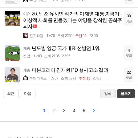
부엔까미노
Lv.87
조회 3327
23:11
26. 5. 22 유시민 작가의 이재명 대통령 평가 -
이슈
30
이상적 사회를 만들겠다는 야망을 장착한 공화주
댓글
의자
진겟타원
Lv.70
조회 2251
추천 11
23:05
년도별 양궁 국가대표 선발전 1위.
계층
4
댓글
성암
Lv.88
조회 2135
23:05
더본코리아 김재환 PD 형사고소 결과
계층
22
댓글
부엔까미노
Lv.87
조회 5271
추천 13
23:01
최근
다음
검색
글쓰기
1
2
3
4
5