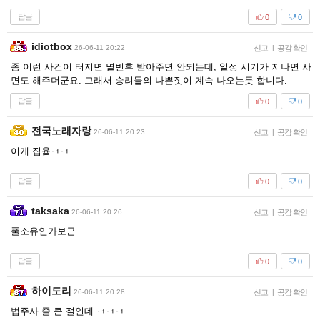
답글
0
0
idiotbox
26-06-11 20:22
신고
|
공감 확인
좀 이런 사건이 터지면 멸빈후 받아주면 안되는데, 일정 시기가 지나면 사
면도 해주더군요. 그래서 승려들의 나쁜짓이 계속 나오는듯 합니다.
답글
0
0
전국노래자랑
26-06-11 20:23
신고
|
공감 확인
이게 집윸ㅋㅋ
답글
0
0
taksaka
26-06-11 20:26
신고
|
공감 확인
풀소유인가보군
답글
0
0
하이도리
26-06-11 20:28
신고
|
공감 확인
법주사 졸 큰 절인데 ㅋㅋㅋ