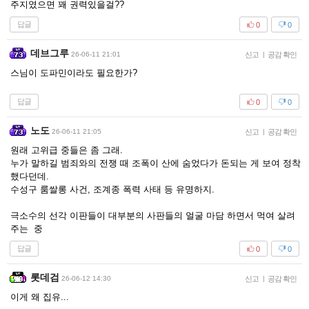
주지였으면 꽤 권력있을걸??
답글
0
0
데브그루
26-06-11 21:01
신고
|
공감 확인
스님이 도파민이라도 필요한가?
답글
0
0
노도
26-06-11 21:05
신고
|
공감 확인
원래 고위급 중들은 좀 그래.
누가 말하길 범죄와의 전쟁 때 조폭이 산에 숨었다가 돈되는 게 보여 정착
했다던데.
수성구 룸쌀롱 사건, 조계종 폭력 사태 등 유명하지.
극소수의 선각 이판들이 대부분의 사판들의 얼굴 마담 하면서 먹여 살려
주는 중
답글
0
0
롯데검
26-06-12 14:30
신고
|
공감 확인
이게 왜 집유...