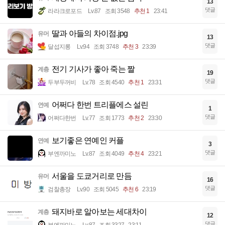
13
댓글
라라크로포드
Lv.87
조회 3548
추천 1
23:41
딸과 아들의 차이점.jpg
유머
13
댓글
달섭지롱
Lv.94
조회 3748
추천 3
23:39
전기 기사가 좋아 죽는 짤
계층
19
댓글
두부두꺼비
Lv.78
조회 4540
추천 1
23:31
어쩌다 한번 트리플에스 설린
연예
1
댓글
어쩌다한번
Lv.77
조회 1773
추천 2
23:30
보기좋은 연예인 커플
연예
3
댓글
부엔까미노
Lv.87
조회 4049
추천 4
23:21
서울을 도쿄거리로 만듬
유머
16
댓글
검찰총장
Lv.90
조회 5045
추천 6
23:19
돼지바로 알아보는 세대차이
계층
12
댓글