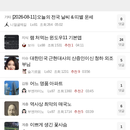
[2026-08-11] 오늘의 전국 날씨 & 띠별 운세
기타
0
댓글
니얼굴제길
Lv.81
조회 264
05:02
램 처먹는 윈도우11 기본앱
지식
24
댓글
보아
Lv.88
조회 1531
추천 1
04:11
대한민국 근현대사의 산증인이신 청하 외조
이슈
5
부님
댓글
슬기로움
Lv.92
조회 1231
추천 9
03:56
어느 명품 아파트
감동
1
댓글
부엔까미노
Lv.87
조회 1360
추천 2
03:45
역사상 최악의 매국노
계층
6
댓글
부엔까미노
Lv.87
조회 1714
추천 5
03:39
이쁘게 생긴 꽃사슴
계층
1