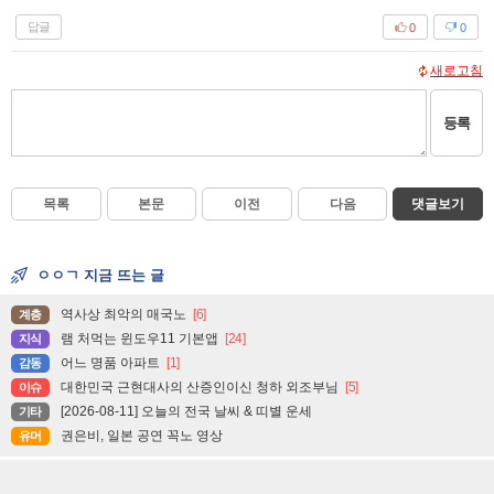
답글
0
0
새로고침
등록
목록
본문
이전
다음
댓글보기
ㅇㅇㄱ 지금 뜨는 글
역사상 최악의 매국노
[6]
계층
램 처먹는 윈도우11 기본앱
[24]
지식
어느 명품 아파트
[1]
감동
대한민국 근현대사의 산증인이신 청하 외조부님
[5]
이슈
[2026-08-11] 오늘의 전국 날씨 & 띠별 운세
기타
권은비, 일본 공연 꼭노 영상
유머