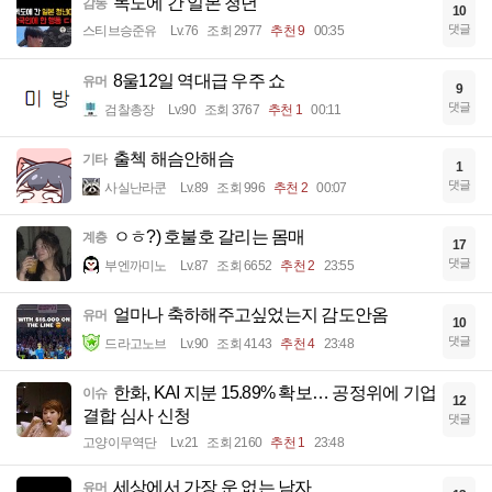
독도에 간 일본 청년
감동
10
댓글
스티브승준유
Lv.76
조회 2977
추천 9
00:35
8울12일 역대급 우주 쇼
유머
9
댓글
검찰총장
Lv.90
조회 3767
추천 1
00:11
출첵 해슴안해슴
기타
1
댓글
사실난라쿤
Lv.89
조회 996
추천 2
00:07
ㅇㅎ?) 호불호 갈리는 몸매
계층
17
댓글
부엔까미노
Lv.87
조회 6652
추천 2
23:55
얼마나 축하해주고싶었는지 감도안옴
유머
10
댓글
드라고노브
Lv.90
조회 4143
추천 4
23:48
한화, KAI 지분 15.89% 확보… 공정위에 기업
이슈
12
결합 심사 신청
댓글
고양이무역단
Lv.21
조회 2160
추천 1
23:48
세상에서 가장 운 없는 남자
유머