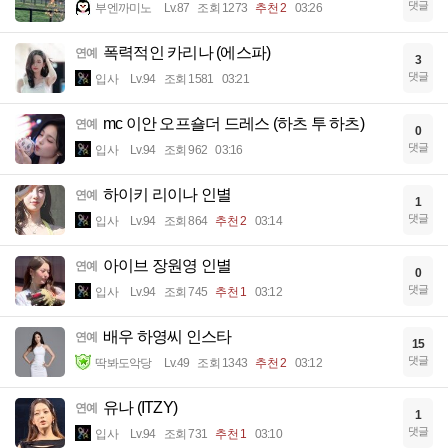
댓글
부엔까미노
Lv.87
조회 1273
추천 2
03:26
폭력적인 카리나 (에스파)
연예
3
댓글
입사
Lv.94
조회 1581
03:21
mc 이안 오프숄더 드레스 (하츠 투 하츠)
연예
0
댓글
입사
Lv.94
조회 962
03:16
하이키 리이나 인별
연예
1
댓글
입사
Lv.94
조회 864
추천 2
03:14
아이브 장원영 인별
연예
0
댓글
입사
Lv.94
조회 745
추천 1
03:12
배우 하영씨 인스타
연예
15
댓글
딱봐도악당
Lv.49
조회 1343
추천 2
03:12
유나 (ITZY)
연예
1
댓글
입사
Lv.94
조회 731
추천 1
03:10