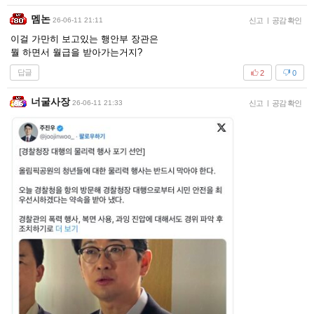
멤논
26-06-11 21:11
신고
|
공감 확인
이걸 가만히 보고있는 행안부 장관은
뭘 하면서 월급을 받아가는거지?
답글
2
0
너굴사장
26-06-11 21:33
신고
|
공감 확인