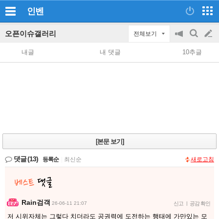
인벤
오픈이슈갤러리
전체보기
공
검
글
지
색
내글
내 댓글
10추글
on/off
쓰
기
[본문 보기]
댓글
(13)
등록순
|
최신순
새로고침
Rain검객
26-06-11 21:07
신고
|
공감 확인
저 시위자체는 그렇다 치더라도 공권력에 도전하는 행태에 가만있는 모