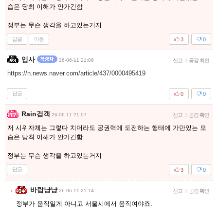
습은 당최 이해가 안가긴함
정부는 무슨 생각을 하고있는거지
답글
이동
3
0
입사
26-06-11 21:06
신고
|
공감 확인
https://n.news.naver.com/article/437/0000495419
답글
0
0
Rain검객
26-06-11 21:07
신고
|
공감 확인
저 시위자체는 그렇다 치더라도 공권력에 도전하는 행태에 가만있는 모
습은 당최 이해가 안가긴함
정부는 무슨 생각을 하고있는거지
답글
3
0
바람냥냥
26-06-11 21:14
신고
|
공감 확인
정부가 움직일게 아니고 서울시에서 움직여야죠.