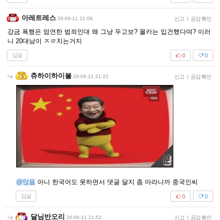
아레트레스
26-06-11 21:08
신고
|
공감 확인
강금 폭행은 엄연한 범죄인대 왜 그냥 두고보? 몰카는 입건했다며? 이러
니 20대남이 ㅈㄹ치는거지
답글
0
0
츄하이하이볼
26-06-11 21:22
신고
|
공감 확인
@앉음
아니 한국어도 못하면서 댓글 달지 좀 마라니까 중국인씨
답글
0
0
달님반오리
26-06-11 21:52
신고
|
공감 확인