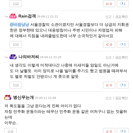
답글
0
1
Rain검객
26-06-11 21:21
신고
|
공감 확인
@바람냥냥
서울경찰의 소관이겠지만 서울경찰보다 더 상급의 지휘권
한은 정부한테 있으니 대응방침이나 주변 시민이나 자영업자 피해
에 대해서 지침을 내려줄법도한데 너무 소극적인거 같아서요
답글
0
0
나의바저씨
26-06-11 21:25
신고
|
공감 확인
내 생각도 이렇게 미적대다간 나중에 이새끼들 암일도 아닌거에
도 더 날뛸듯. 이미 양지로 나올 빌미를 주기도 했고 법원을 때려부셔
도 별로 처벌도 안받으니 개 좃으로 알둣
답글
0
0
병신무는개
26-06-11 21:08
신고
|
공감 확인
저 폭도들을 그냥 둔다는게 진짜 어이가 없다
자칭 민주화 운동이라는 테무산 민주화 운동 같은 어처구니 없는 짓을하
는데
이무슨..
답글
0
0