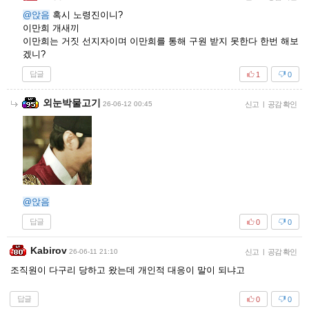
@앉음
혹시 노령진이니?
이만희 개새끼
이만희는 거짓 선지자이며 이만희를 통해 구원 받지 못한다 한번 해보
겠니?
답글
1
0
외눈박물고기
26-06-12 00:45
신고
|
공감 확인
@앉음
답글
0
0
Kabirov
26-06-11 21:10
신고
|
공감 확인
조직원이 다구리 당하고 왔는데 개인적 대응이 말이 되냐고
답글
0
0