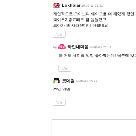
Lokholar
26-06-11 21:31
개인적으로 크아보다 쉐이크를 더 재밌게 했던
쉐이크2 종료때도 참 씁쓸했고
크아가 또 사라진다니 아쉽네요
답글
하얀내마음
26-06-11 21:51
와 저도 쉐이크 엄청 좋아했는데! 덕분에 잊
답글
롯데검
26-06-12 15:29
추억 안녕
답글