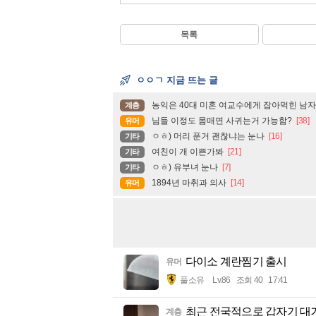
목록
ㅇㅇㄱ 지금 뜨는 글
농익은 40대 미혼 여교수에게 잡아먹힌 남자.
계층
님들 이정도 몸매면 사귀는거 가능함?
[38]
유머
ㅇㅎ) 머리 푼거 괜찮냐는 눈나
[16]
기타
여친이 개 이쁜가봐
[21]
기타
ㅇㅎ) 유부녀 눈나
[7]
기타
1894년 마취과 의사
[14]
유머
다이소 계란찜기 출시
유머
풀소유
Lv.86
조회 40
17:41
최근 전국적으로 갑자기 대
계층