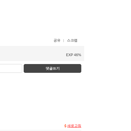
공유
스크랩
EXP 46%
댓글쓰기
새로고침