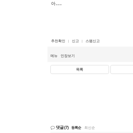
아......
추천확인
신고
스팸신고
메뉴
인장보기
목록
댓글
(7)
등록순
|
최신순