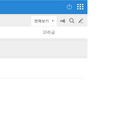
전체보기
공
검
글
지
색
10추글
on/off
쓰
기