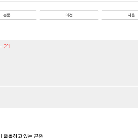
본문
이전
다음
.
[20]
거 출몰하고 있는 곤충