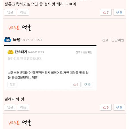
정훈교육하고싶으면 좀 성의껏 해라 ㅈㅂ아
답글
이동
7
0
묵명
26-06-11 21:27
신고
|
공감 확인
벌레새끼 컷
답글
이동
6
0