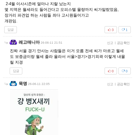
2-4월 이사시즌에 얼마나 지랄 났는지
몇 지역은 월세라도 들어간다고 오피스텔 물량까지 씨가말랐었음,
장거리 파견업 하는 사람들 죄다 고시원들어가고
개판임.
답글
3
1
레고매니아
26-06-11 21:51
신고
|
공감 확인
진짜 서울 경기 안사는 사람들은 이거 모름 전세 씨가 마르고 월세
도 보증금이랑 월세 졸라 올라서 서울>경기>경기외곽 이렇게 내몰
릴 지경
답글
0
0
묵명
26-06-11 22:05
신고
|
공감 확인