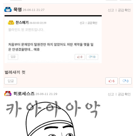
묵명
26-06-11 21:27
신고
|
공감 확인
벌레새끼 컷
답글
6
0
히로세스즈
26-06-11 21:29
신고
|
공감 확인