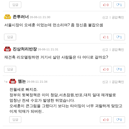
답글
0
1
존투러너
26-06-11 21:30
신고
|
공감 확인
서울시장이 오세훈 이었는데 먼소리여? 좀 정신좀 붙잡으셈
답글
1
1
진상처리반장
26-06-11 21:31
신고
|
공감 확인
재건축 리모델링하면 거기서 살던 사람들은 다 어디로 갈까요?
답글
0
0
멤논
26-06-11 21:34
신고
|
공감 확인
전월세로 빠지죠.
정부의 뒷북정책은 이미 청담,서초잠원,반포,대치 일대 재개발로
엄청난 전세 수요가 발생한 뒤였습니다.
오세훈이 큰그림을 그렸다기 보다는 타이밍이 너무 괴랄하게 맞았고
이게 악재가 되버린..
답글
0
0