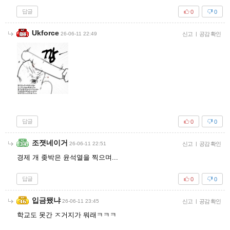
답글
0
0
Ukforce
26-06-11 22:49
신고
|
공감 확인
답글
0
0
조졋네이거
26-06-11 22:51
신고
|
공감 확인
경제 개 좆박은 윤석열을 찍으며...
답글
0
0
입금됐냐
26-06-11 23:45
신고
|
공감 확인
학교도 못간 ㅈ거지가 뭐래ㅋㅋㅋ