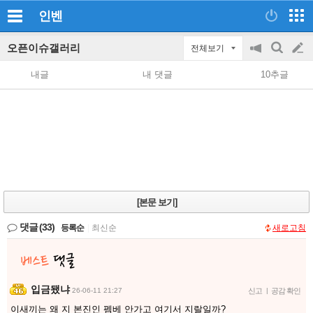
인벤
오픈이슈갤러리
전체보기
공
검
글
지
색
내글
내 댓글
10추글
on/off
쓰
기
[본문 보기]
댓글
(33)
등록순
|
최신순
새로고침
입금됐냐
26-06-11 21:27
신고
|
공감 확인
이새끼는 왜 지 본진인 펨베 안가고 여기서 지랄일까?