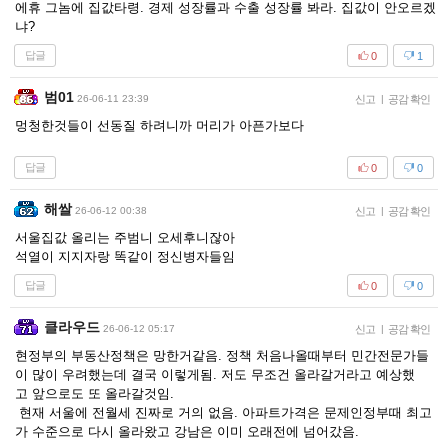
에휴 그놈에 집값타령. 경제 성장률과 수출 성장률 봐라. 집값이 안오르겠
냐?
답글
0
1
범01
26-06-11 23:39
신고
|
공감 확인
멍청한것들이 선동질 하려니까 머리가 아픈가보다
답글
0
0
해쌀
26-06-12 00:38
신고
|
공감 확인
서울집값 올리는 주범니 오세후니잖아
석열이 지지자랑 똑같이 정신병자들임
답글
0
0
클라우드
26-06-12 05:17
신고
|
공감 확인
현정부의 부동산정책은 망한거같음. 정책 처음나올때부터 민간전문가들
이 많이 우려했는데 결국 이렇게됨. 저도 무조건 올라갈거라고 예상했
고 앞으로도 또 올라갈것임.
현재 서울에 전월세 진짜로 거의 없음. 아파트가격은 문제인정부때 최고
가 수준으로 다시 올라왔고 강남은 이미 오래전에 넘어갔음.