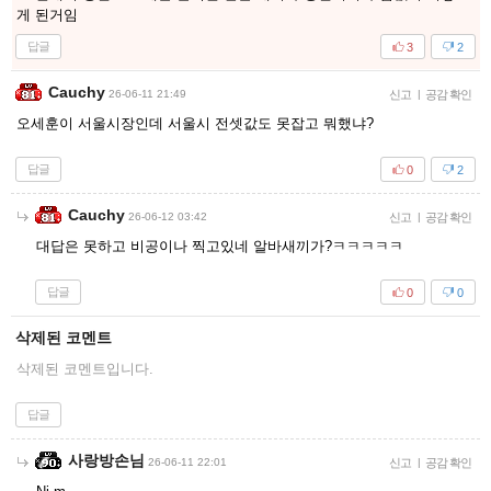
게 된거임
답글
3
2
Cauchy
26-06-11 21:49
신고
|
공감 확인
오세훈이 서울시장인데 서울시 전셋값도 못잡고 뭐했냐?
답글
0
2
Cauchy
26-06-12 03:42
신고
|
공감 확인
대답은 못하고 비공이나 찍고있네 알바새끼가?ㅋㅋㅋㅋㅋ
답글
0
0
삭제된 코멘트
삭제된 코멘트입니다.
답글
사랑방손님
26-06-11 22:01
신고
|
공감 확인