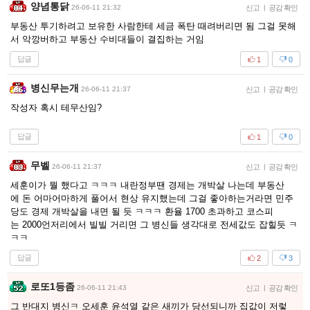
양념통닭
26-06-11 21:32
신고
|
공감 확인
부동산 투기하려고 보유한 사람한테 세금 폭탄 때려버리면 됨 그걸 못해
서 악깡버하고 부동산 수비대들이 결집하는 거임
답글
1
0
병신무는개
26-06-11 21:37
신고
|
공감 확인
작성자 혹시 테무산임?
답글
1
0
무벨
26-06-11 21:37
신고
|
공감 확인
세훈이가 뭘 했다고 ㅋㅋㅋ 내란정부땐 경제는 개박살 나는데 부동산
에 돈 어마어마하게 풀어서 현상 유지했는데 그걸 좋아하는거라면 민주
당도 경제 개박살을 내면 될 듯 ㅋㅋㅋ 환율 1700 초과하고 코스피
는 2000언저리에서 빌빌 거리면 그 병신들 생각대로 전세값도 잡힐듯 ㅋ
ㅋㅋ
답글
2
3
로또1등좀
26-06-11 21:43
신고
|
공감 확인
그 반대지 병신ㅋ 오세훈 윤석열 같은 새끼가 당선되니까 집값이 저렇