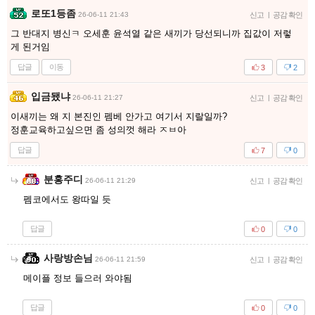
로또1등좀
26-06-11 21:43
신고
|
공감 확인
그 반대지 병신ㅋ 오세훈 윤석열 같은 새끼가 당선되니까 집값이 저렇
게 된거임
답글
이동
3
2
입금됐냐
26-06-11 21:27
신고
|
공감 확인
이새끼는 왜 지 본진인 펨베 안가고 여기서 지랄일까?
정훈교육하고싶으면 좀 성의껏 해라 ㅈㅂ아
답글
7
0
분홍주디
26-06-11 21:29
신고
|
공감 확인
펨코에서도 왕따일 듯
답글
0
0
사랑방손님
26-06-11 21:59
신고
|
공감 확인
메이플 정보 들으러 와야됨
답글
0
0