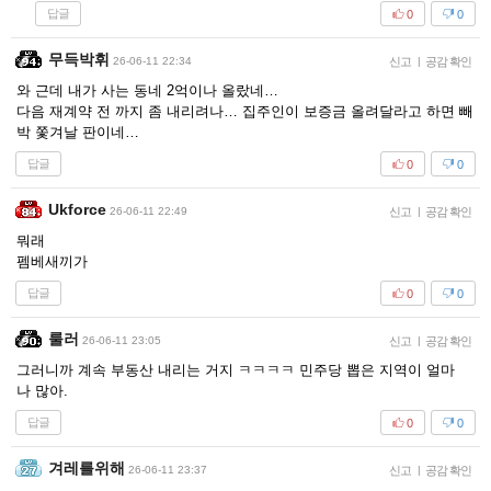
답글
0
0
무득박휘
26-06-11 22:34
신고
|
공감 확인
와 근데 내가 사는 동네 2억이나 올랐네…
다음 재계약 전 까지 좀 내리려나… 집주인이 보증금 올려달라고 하면 빼
박 쫓겨날 판이네…
답글
0
0
Ukforce
26-06-11 22:49
신고
|
공감 확인
뭐래
펨베새끼가
답글
0
0
룰러
26-06-11 23:05
신고
|
공감 확인
그러니까 계속 부동산 내리는 거지 ㅋㅋㅋㅋ 민주당 뽑은 지역이 얼마
나 많아.
답글
0
0
겨레를위해
26-06-11 23:37
신고
|
공감 확인