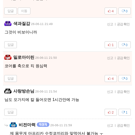
답글
이동
4
0
색과질감
26-06-11 21:49
신고
|
공감 확인
그것이 비보이니까
답글
1
0
밀로아이린
26-06-11 21:50
신고
|
공감 확인
코어를 축으로 킥 원심력
답글
4
0
사랑방손님
26-06-11 21:54
신고
|
공감 확인
님도 모가지에 칼 들어오면 1시간안에 가능
답글
2
1
비전마력
26-06-11 21:59
신고
|
공감 확인
제 몸무게 아프리카 수컷코끼리와 맞먹어서 불가능 ㅜ