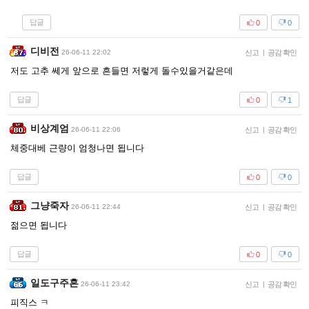
답글
0
0
디비전
26-06-11 22:02
신고
|
공감 확인
저도 고추 쎄게 앞으로 흔들면 저렇게 돌수있을거같은데
답글
0
1
비상계엄
26-06-11 22:06
신고
|
공감 확인
체중대베 근량이 엄청나면 됩니다
답글
0
0
그냥죽자
26-06-11 22:44
신고
|
공감 확인
젊으면 됩니다
답글
0
0
일도구주혼
26-06-11 23:42
신고
|
공감 확인
피직스 ㅋ