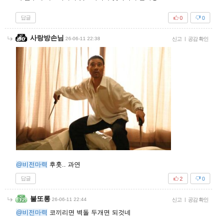
답글
0
0
사랑방손님
26-06-11 22:38
신고
|
공감 확인
@비전마력
후훗.. 과연
답글
2
0
불또롱
26-06-11 22:44
신고
|
공감 확인
@비전마력
코끼리면 벽돌 두개면 되것네