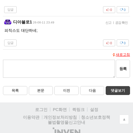
답글
0
0
디아블로1
26-06-11 23:49
신고
|
공감 확인
피직스도 대단하네;
답글
0
0
새로고침
등록
목록
본문
이전
다음
댓글보기
로그인
PC화면
퀵링크
설정
청소년보호정책
이용약관
개인정보처리방침
▲
불법촬영물신고안내
(주)