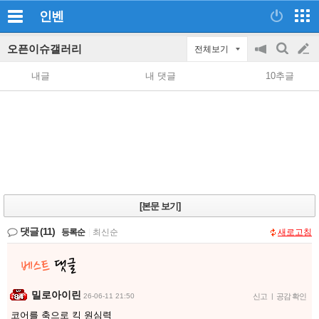
인벤
오픈이슈갤러리
전체보기
공
검
글
지
색
내글
내 댓글
10추글
on/off
쓰
기
[본문 보기]
댓글
(11)
등록순
|
최신순
새로고침
밀로아이린
26-06-11 21:50
신고
|
공감 확인
코어를 축으로 킥 원심력