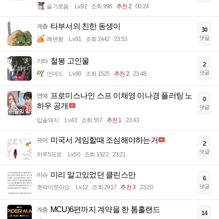
슬기로움
Lv.92
조회 996
추천 2
00:24
타부서의 친한 동생이
계층
30
댓글
쾌변왕
Lv.91
조회 2442
23:53
철봉 고인물
기타
2
댓글
언데드
Lv.90
조회 1525
추천 2
23:48
프로미스나인 스프 이채영 이나경 플러팅 노
연예
0
하우 공개
댓글
입술돼지
Lv.43
조회 557
추천 1
23:43
미국서 게임할때 조심해야하는거
유머
2
댓글
하루5프로
Lv.50
조회 1922
23:21
미리 알고있었던 클린스만
이슈
6
댓글
호박이쪼아요
Lv.12
조회 2917
추천 3
23:20
MCU)6편까지 계약을 한 톰홀랜드
계층
14