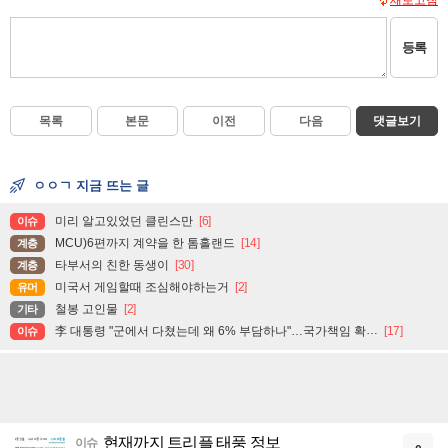
새로고침
등록
목록
본문
이전
다음
댓글보기
ㅇㅇㄱ 지금 뜨는 글
미리 알고있었던 클린스만
[6]
이슈
MCU)6편까지 계약을 한 톰홀랜드
[14]
계층
타부서의 친한 동생이
[30]
계층
미국서 게임할때 조심해야하는거
[2]
유머
철봉 고인물
[2]
기타
李 대통령 "군에서 다쳤는데 왜 6% 부담하나"…국가책임 확대 주문
[17]
이슈
현재까지 트리플 태풍 정보
이슈