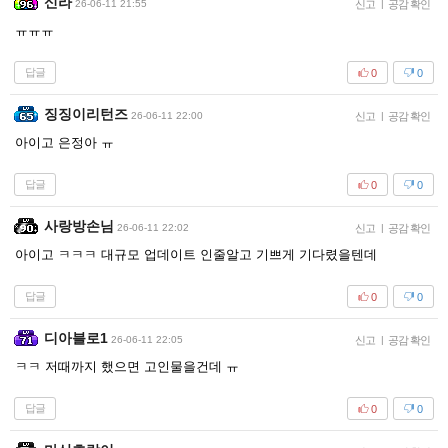
신라
26-06-11 21:55
신고
|
공감 확인
ㅠㅠㅠ
답글
0
0
징징이리턴즈
26-06-11 22:00
신고
|
공감 확인
아이고 은정아 ㅠ
답글
0
0
사랑방손님
26-06-11 22:02
신고
|
공감 확인
아이고 ㅋㅋㅋ 대규모 업데이트 인줄알고 기쁘게 기다렸을텐데
답글
0
0
디아블로1
26-06-11 22:05
신고
|
공감 확인
ㅋㅋ 저때까지 했으면 고인물을건데 ㅠ
답글
0
0