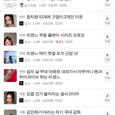
0
댓글
슬기로움
Lv.92
조회 84
01:06
참치캔 따개에 구멍이 2개인 이유
연예
0
댓글
입사
Lv.94
조회 256
01:03
리센느 쿠팡 플레이 시리즈 프로모
연예
0
댓글
입사
Lv.94
조회 206
추천 1
01:00
리센느 메이 핫걸 포즈 근접 샷
연예
0
댓글
입사
Lv.94
조회 233
00:58
섬의 날 무대 아래로 내려가서 아주머니 팬과
연예
0
하이파이브 하는 리센느
댓글
입사
Lv.94
조회 299
00:56
요즘 인기 떨어지는 음식 1티어
계층
2
댓글
입사
Lv.94
조회 696
00:53
김민재가 바라는 차기 국대 감독
계층
3