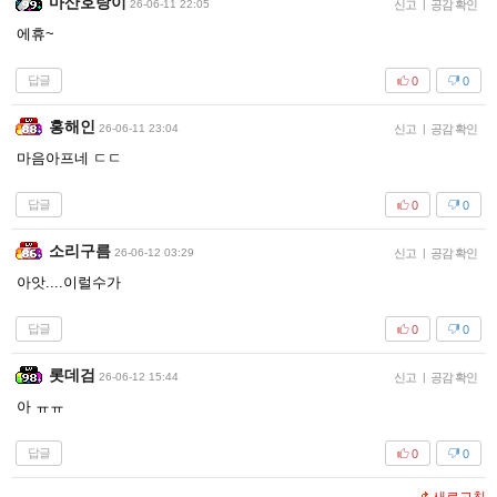
마산호랑이
26-06-11 22:05
신고
|
공감 확인
에휴~
답글
0
0
홍해인
26-06-11 23:04
신고
|
공감 확인
마음아프네 ㄷㄷ
답글
0
0
소리구름
26-06-12 03:29
신고
|
공감 확인
아앗....이럴수가
답글
0
0
롯데검
26-06-12 15:44
신고
|
공감 확인
아 ㅠㅠ
답글
0
0