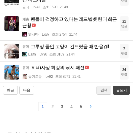
댓글
균터
Lv.42
조회 1690
21:49
팬들이 걱정하고 있다는 레드벨벳 웬디 최근
계층
21
근황
댓글
옆사마
Lv.87
조회 2754
21:44
그루밍 중인 고양이 건드렸을 때 반응.gif
유머
7
댓글
Earth
Lv.96
조회 3189
21:44
ㅎㅂ)사상 최강의 낚시 패션
유머
24
댓글
슬기로움
Lv.92
조회 8571
21:41
최근
다음
검색
글쓰기
1
2
3
4
5