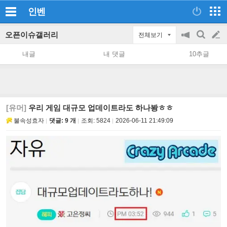
인벤
오픈이슈갤러리
전체보기
공
검
글
지
색
내글
내 댓글
10추글
on/off
쓰
기
[유머]
우리 게임 대규모 업데이트라도 하나봥ㅎㅎ
불속성효자
댓글: 9 개
조회:
5824
2026-06-11 21:49:09