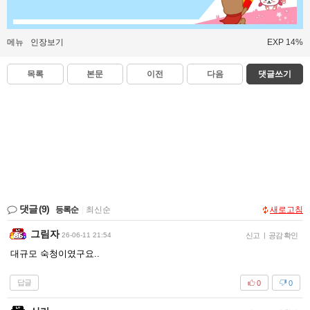
메뉴
인장보기
EXP 14%
목록
본문
이전
다음
댓글쓰기
댓글
(9)
등록순
|
최신순
새로고침
그림자
26-06-11 21:54
신고
|
공감 확인
대규모 숙청이였구요..
답글
0
0