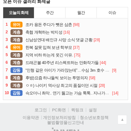
오픈 이슈 갤러리 화제글
오늘의 화제
주간
월간
이슈
1
유머
[98]
조카 용돈 주다가 뺏은 삼촌
2
계층
[16]
축협 개혁하는 박지성
3
계층
[28]
신남성연대 배인규 사망 소식 댓글 근황
4
유머
[37]
한복 잘못 입혀 보낸 학부모
5
계층
[75]
지역 비하 하는게 웃긴 이유.
6
계층
[44]
드래곤볼 40주년 리스펙트하는 만화작가들
7
감동
[9]
“인형 같은 아이가 가라앉는데”…수심 3m 호수 뛰어든 60대 의인
8
계층
[58]
후방)요즘 하나둘씩 보이는 투명의자
9
계층
[28]
ㅇㅎ) 나이키 역사상 최고의 품질이던 시절
10
감동
[14]
슥오더니 촤악.. 연기 뚫고는 가슴 툭툭.. 지나가던 아재의 정체
로그인
PC화면
퀵링크
설정
청소년보호정책
이용약관
개인정보처리방침
▲
불법촬영물신고안내
(주)