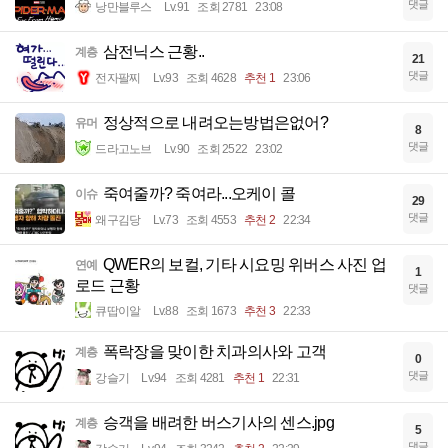
댓글
낭만블루스
Lv.91
조회 2781
23:08
삼전닉스 근황..
계층
21
댓글
전자팔찌
Lv.93
조회 4628
추천 1
23:06
정상적으로 내려오는방법은없어?
유머
8
댓글
드라고노브
Lv.90
조회 2522
23:02
죽여줄까? 죽여라...오케이 콜
이슈
29
댓글
왜구김당
Lv.73
조회 4553
추천 2
22:34
QWER의 보컬, 기타 시요밍 위버스 사진 업
연예
1
로드 근황
댓글
큐땁이알
Lv.88
조회 1673
추천 3
22:33
폭락장을 맞이한 치과의사와 고객
계층
0
댓글
강슬기
Lv.94
조회 4281
추천 1
22:31
승객을 배려한 버스기사의 센스.jpg
계층
5
댓글