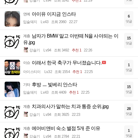
강슬기
Lv.94
조회 3242
추천 2
22:29
아이유 이지금 인스타
연예
6
댓글
입술돼지
Lv.43
조회 2060
22:27
남자가 BMW 말고 아반떼 N을 사야되는 이
계층
15
유.jpg
댓글
강슬기
Lv.94
조회 3492
추천 1
22:26
이래서 한국 축구가 무너졌습니다.
이슈
1
댓글
아이스티이
Lv.32
조회 1554
추천 1
22:25
후방 ㅡ 빛베리 안스타
기타
15
댓글
입술돼지
Lv.43
조회 4409
추천 1
22:25
치과의사가 말하는 치과 통증 순위.jpg
계층
28
댓글
강슬기
Lv.94
조회 3925
22:23
에어비앤비 숙소 별점 5개 준 이유
계층
1
댓글
강슬기
Lv.94
조회 2784
22:21