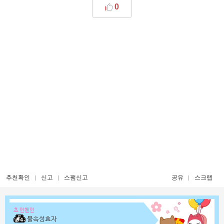
0
추천확인
신고
스팸신고
공유
스크랩
초 인벤인
불속성효자