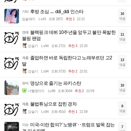
후방 조심 ㅡ ddi_ddi 인스타
기타
10
댓글
입술돼지
Lv.43
조회 2872
추천 1
22:21
블랙핑크 데뷔 10주년을 앞두고 불만 폭발한
연예
11
블핑 팬덤
댓글
강슬기
Lv.94
조회 2721
추천 3
22:20
졸업하면 바로 독립한다고 노래부르던 고2
계층
13
딸
댓글
강슬기
Lv.94
조회 5720
추천 2
22:01
영상으로 즐기는 파키스탄
유머
10
댓글
너빨갱이지
Lv.86
조회 3064
추천 2
21:59
불법튜닝으로 잡힌 경차
계층
8
댓글
강슬기
Lv.94
조회 4510
추천 1
21:59
미국-이란 합의? '노땡큐'‥트럼프 발목 잡는
이슈
7
건 이스라엘