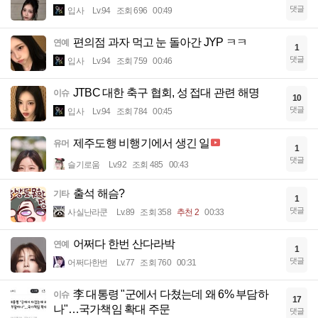
댓글
입사
Lv.94
조회 696
00:49
편의점 과자 먹고 눈 돌아간 JYP ㅋㅋ
연예
1
댓글
입사
Lv.94
조회 759
00:46
JTBC 대한 축구 협회, 성 접대 관련 해명
이슈
10
댓글
입사
Lv.94
조회 784
00:45
제주도행 비행기에서 생긴 일
유머
1
댓글
슬기로움
Lv.92
조회 485
00:43
출석 해슴?
기타
1
댓글
사실난라쿤
Lv.89
조회 358
추천 2
00:33
어쩌다 한번 산다라박
연예
1
댓글
어쩌다한번
Lv.77
조회 760
00:31
李 대통령 "군에서 다쳤는데 왜 6% 부담하
이슈
17
나"…국가책임 확대 주문
댓글