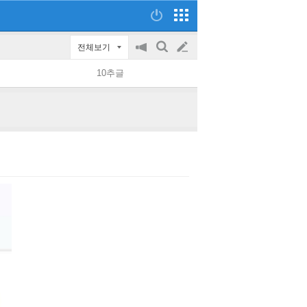
전체보기
공
검
글
지
색
10추글
on/off
쓰
기