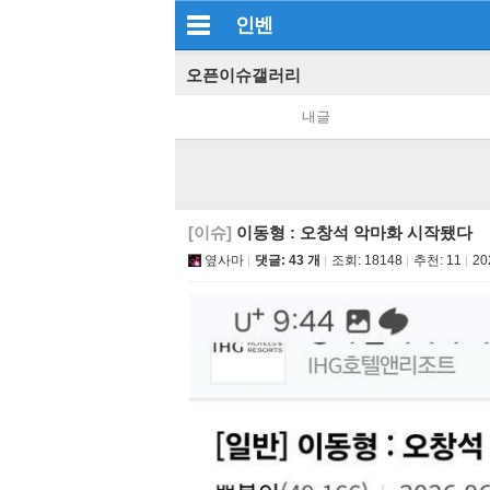
인벤
오픈이슈갤러리
내글
[이슈]
이동형 : 오창석 악마화 시작됐다
옆사마
댓글: 43 개
조회:
18148
추천:
11
20