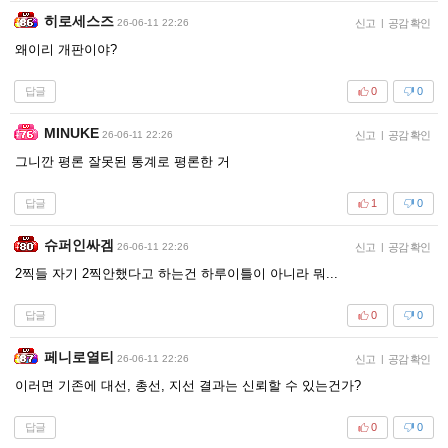
히로세스즈
26-06-11 22:26
신고
|
공감 확인
왜이리 개판이야?
답글
0
0
MINUKE
26-06-11 22:26
신고
|
공감 확인
그니깐 평론 잘못된 통계로 평론한 거
답글
1
0
슈퍼인싸겜
26-06-11 22:26
신고
|
공감 확인
2찍들 자기 2찍안했다고 하는건 하루이틀이 아니라 뭐...
답글
0
0
페니로열티
26-06-11 22:26
신고
|
공감 확인
이러면 기존에 대선, 총선, 지선 결과는 신뢰할 수 있는건가?
답글
0
0