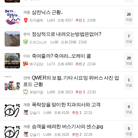
삼전닉스 근황..
계층
20
댓글
전자팔찌
Lv.93
조회 4337
추천 1
23:06
정상적으로 내려오는방법은없어?
유머
7
댓글
드라고노브
Lv.90
조회 2398
23:02
죽여줄까? 죽여라...오케이 콜
이슈
29
댓글
왜구김당
Lv.73
조회 4390
추천 2
22:34
QWER의 보컬, 기타 시요밍 위버스 사진 업
연예
1
로드 근황
댓글
큐땁이알
Lv.88
조회 1623
추천 3
22:33
폭락장을 맞이한 치과의사와 고객
계층
0
댓글
강슬기
Lv.94
조회 4129
추천 1
22:31
승객을 배려한 버스기사의 센스.jpg
계층
5
댓글
강슬기
Lv.94
조회 3125
추천 2
22:29