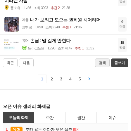
이라는 사람
댓글
풀소유
Lv.86
조회 3093
추천 2
21:38
내가 보려고 모으는 권희원 치어리더
계층
9
댓글
꿻뻵뗗
Lv.90
조회 2248
추천 1
21:36
손님 : 말 길게 안한다.
유머
15
댓글
드라고노브
Lv.90
조회 4147
추천 1
21:32
최근
다음
검색
글쓰기
1
2
3
4
5
오픈 이슈 갤러리 화제글
오늘의 화제
주간
월간
이슈
1
유머
[98]
조카 용돈 주다가 뺏은 삼촌