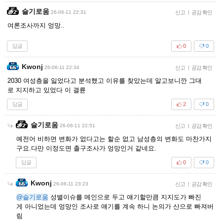
슬기로움
26-06-11 22:31
신고
|
공감 확인
여론조사까지 엉망..
답글
0
0
Kwonj
26-06-11 22:34
신고
|
공감 확인
2030 여성층을 잃었다고 분석했고 이유를 찾았는데 알고보니깐 그대
로 지지하고 있었다 이 결륜
답글
2
0
슬기로움
26-06-11 22:51
신고
|
공감 확인
예전어 비하면 변화가 없다고는 할순 없고 남성층의 변화도 마찬가지
구요.다만 이정도면 출구조사가 엉망인거 같네요.
답글
0
0
Kwonj
26-06-11 23:23
신고
|
공감 확인
@슬기로움
성별이슈를 메인으로 두고 얘기할만큼 지지도가 빠진
게 아니었는데 엉망인 조사로 얘기를 계속 하니 논의가 산으로 빠져버
림