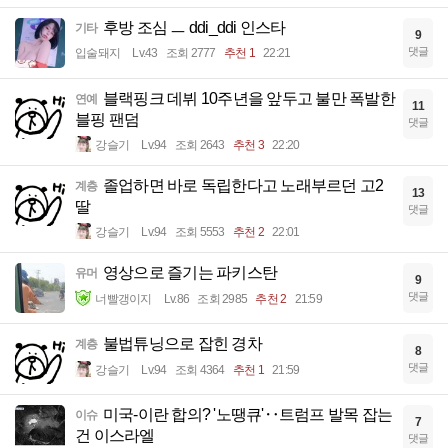
후방 조심 ㅡ ddi_ddi 인스타
기타
9
댓글
입술돼지
Lv.43
조회 2777
추천 1
22:21
블랙핑크 데뷔 10주년을 앞두고 불만 폭발한
연예
11
블핑 팬덤
댓글
강슬기
Lv.94
조회 2643
추천 3
22:20
졸업하면 바로 독립한다고 노래부르던 고2
계층
13
딸
댓글
강슬기
Lv.94
조회 5553
추천 2
22:01
영상으로 즐기는 파키스탄
유머
9
댓글
너빨갱이지
Lv.86
조회 2985
추천 2
21:59
불법튜닝으로 잡힌 경차
계층
8
댓글
강슬기
Lv.94
조회 4364
추천 1
21:59
미국-이란 합의? '노땡큐'‥트럼프 발목 잡는
이슈
7
건 이스라엘
댓글