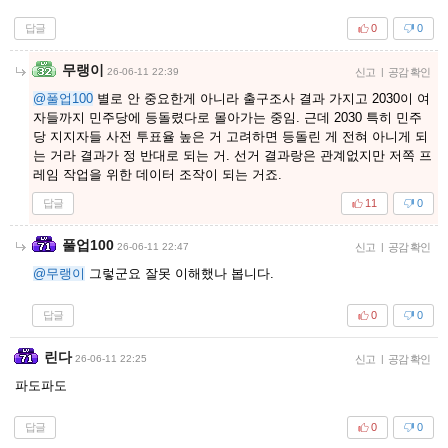
답글
0
0
무랭이
26-06-11 22:39
신고
|
공감 확인
@풀업100
별로 안 중요한게 아니라 출구조사 결과 가지고 2030이 여
자들까지 민주당에 등돌렸다로 몰아가는 중임. 근데 2030 특히 민주
당 지지자들 사전 투표율 높은 거 고려하면 등돌린 게 전혀 아니게 되
는 거라 결과가 정 반대로 되는 거. 선거 결과랑은 관계없지만 저쪽 프
레임 작업을 위한 데이터 조작이 되는 거죠.
답글
11
0
풀업100
26-06-11 22:47
신고
|
공감 확인
@무랭이
그렇군요 잘못 이해했나 봅니다.
답글
0
0
린다
26-06-11 22:25
신고
|
공감 확인
파도파도
답글
0
0