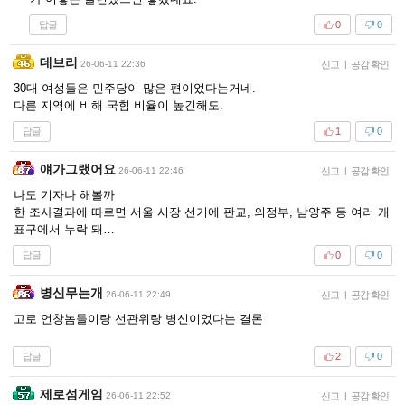
답글
0
0
데브리
26-06-11 22:36
신고
|
공감 확인
30대 여성들은 민주당이 많은 편이었다는거네.
다른 지역에 비해 국힘 비율이 높긴해도.
답글
1
0
얘가그랬어요
26-06-11 22:46
신고
|
공감 확인
나도 기자나 해볼까
한 조사결과에 따르면 서울 시장 선거에 판교, 의정부, 남양주 등 여러 개
표구에서 누락 돼…
답글
0
0
병신무는개
26-06-11 22:49
신고
|
공감 확인
고로 언창놈들이랑 선관위랑 병신이었다는 결론
답글
2
0
제로섬게임
26-06-11 22:52
신고
|
공감 확인