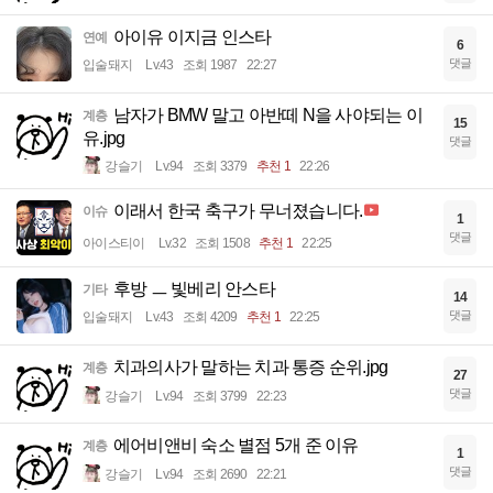
아이유 이지금 인스타
연예
6
댓글
입술돼지
Lv.43
조회 1987
22:27
남자가 BMW 말고 아반떼 N을 사야되는 이
계층
15
유.jpg
댓글
강슬기
Lv.94
조회 3379
추천 1
22:26
이래서 한국 축구가 무너졌습니다.
이슈
1
댓글
아이스티이
Lv.32
조회 1508
추천 1
22:25
후방 ㅡ 빛베리 안스타
기타
14
댓글
입술돼지
Lv.43
조회 4209
추천 1
22:25
치과의사가 말하는 치과 통증 순위.jpg
계층
27
댓글
강슬기
Lv.94
조회 3799
22:23
에어비앤비 숙소 별점 5개 준 이유
계층
1
댓글
강슬기
Lv.94
조회 2690
22:21