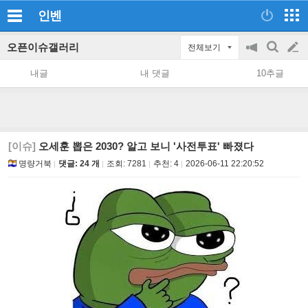
인벤
오픈이슈갤러리
전체보기
공
검
글
지
색
내글
내 댓글
10추글
on/off
쓰
기
[이슈]
오세훈 뽑은 2030? 알고 보니 '사전투표' 빠졌다
명량거북
댓글: 24 개
조회:
7281
추천:
4
2026-06-11 22:20:52