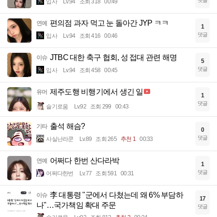
입사
Lv.94
조회 318
00:49
편의점 과자 먹고 눈 돌아간 JYP ㅋㅋ
연예
1
댓글
입사
Lv.94
조회 416
00:46
JTBC 대한 축구 협회, 성 접대 관련 해명
이슈
5
댓글
입사
Lv.94
조회 458
00:45
제주도행 비행기에서 생긴 일
유머
1
댓글
슬기로움
Lv.92
조회 299
00:43
출석 해슴?
기타
0
댓글
사실난라쿤
Lv.89
조회 265
추천 1
00:33
어쩌다 한번 산다라박
연예
1
댓글
어쩌다한번
Lv.77
조회 591
00:31
李 대통령 "군에서 다쳤는데 왜 6% 부담하
이슈
17
나"…국가책임 확대 주문
댓글