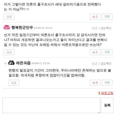
이거 그렇다면 언론의 출구조사가 세대 갈라치기용으로 전락했다
는 거 아님??ㄷㄷ
답글
1
0
행복한군만두
26-06-11 23:11
신고
|
공감 확인
선거 직전 일정기간부터 여론조사 출구조사까지 걍 금지시키면 안되
나? 어차피 개표하면 결과나오는거고 둘이 차이난다고 결과를 번복시
킬 수 있는 것도 아닌데 프레임 씌워서 여론조작용으로만 쓰는데?
답글
1
0
레몬과즙
26-06-11 23:20
신고
|
공감 확인
현행의 발표금지 기간이 그러한데, 우리나라에만 존재하는 법으로 불
필요함. 외국처럼 투명하게 깜깜이기간을 없애야함.
답글
0
0
새로고침
등록