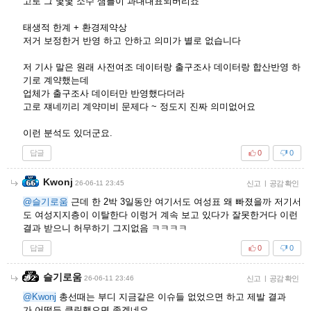
고로 그 몇몇 소수 샘플이 과대대표되버리죠
태생적 한계 + 환경제약상
저거 보정한거 반영 하고 안하고 의미가 별로 없습니다
저 기사 말은 원래 사전여조 데이터랑 출구조사 데이터랑 합산반영 하
기로 계약했는데
업체가 출구조사 데이터만 반영했다더라
고로 쟤네끼리 계약미비 문제다 ~ 정도지 진짜 의미없어요
이런 분석도 있더군요.
답글
0
0
Kwonj
26-06-11 23:45
신고
|
공감 확인
@슬기로움
근데 한 2박 3일동안 여기서도 여성표 왜 빠졌을까 저기서
도 여성지지층이 이탈한다 이렁거 계속 보고 있다가 잘못한거다 이런
결과 받으니 허무하기 그지없음 ㅋㅋㅋㅋ
답글
0
0
슬기로움
26-06-11 23:46
신고
|
공감 확인
@Kwonj
총선때는 부디 지금같은 이슈들 없었으면 하고 제발 결과
가 어떻든 클린했으면 좋겠네요.