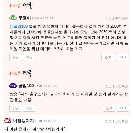
무랭이
26-06-11 22:39
신고
|
공감 확인
@풀업100
별로 안 중요한게 아니라 출구조사 결과 가지고 2030이 여
자들까지 민주당에 등돌렸다로 몰아가는 중임. 근데 2030 특히 민주
당 지지자들 사전 투표율 높은 거 고려하면 등돌린 게 전혀 아니게 되
는 거라 결과가 정 반대로 되는 거. 선거 결과랑은 관계없지만 저쪽 프
레임 작업을 위한 데이터 조작이 되는 거죠.
답글
이동
11
0
풀업100
26-06-11 22:28
신고
|
공감 확인
방송 3사의 출구조사가 결과와 차이가 난 이유일 뿐 선거 결과와는 상
관 없는 내용
답글
이동
9
0
너빨갱이지
26-06-11 22:23
신고
|
공감 확인
뭐 이런 문제가. 계속발생하는거여?