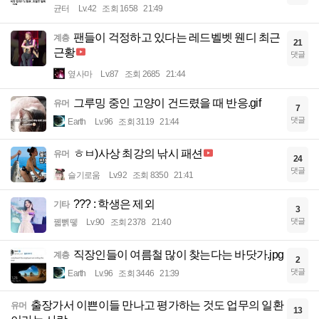
균터
Lv.42
조회 1658
21:49
팬들이 걱정하고 있다는 레드벨벳 웬디 최근
계층
21
근황
댓글
옆사마
Lv.87
조회 2685
21:44
그루밍 중인 고양이 건드렸을 때 반응.gif
유머
7
댓글
Earth
Lv.96
조회 3119
21:44
ㅎㅂ)사상 최강의 낚시 패션
유머
24
댓글
슬기로움
Lv.92
조회 8350
21:41
??? : 학생은 제외
기타
3
댓글
꿻뻵뗗
Lv.90
조회 2378
21:40
직장인들이 여름철 많이 찾는다는 바닷가.jpg
계층
2
댓글
Earth
Lv.96
조회 3446
21:39
출장가서 이쁜이들 만나고 평가하는 것도 업무의 일환
유머
13