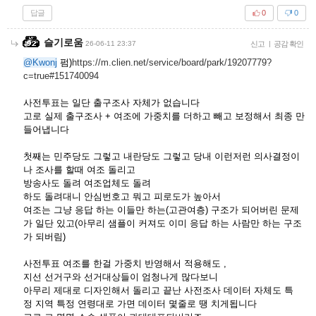
답글
0
0
슬기로움
26-06-11 23:37
신고
|
공감 확인
@Kwonj
펌)
https://m.clien.net/service/board/park/19207779?
c=true#151740094
사전투표는 일단 출구조사 자체가 없습니다
고로 실제 출구조사 + 여조에 가중치를 더하고 빼고 보정해서 최종 만
들어냅니다
첫째는 민주당도 그렇고 내란당도 그렇고 당내 이런저런 의사결정이
나 조사를 할때 여조 돌리고
방송사도 돌려 여조업체도 돌려
하도 돌려대니 안심번호고 뭐고 피로도가 높아서
여조는 그냥 응답 하는 이들만 하는(고관여층) 구조가 되어버린 문제
가 일단 있고(아무리 샘플이 커져도 이미 응답 하는 사람만 하는 구조
가 되버림)
사전투표 여조를 한걸 가중치 반영해서 적용해도 ,
지선 선거구와 선거대상들이 엄청나게 많다보니
아무리 제대로 디자인해서 돌리고 끝난 사전조사 데이터 자체도 특
정 지역 특정 연령대로 가면 데이터 몇줄로 땡 치게됩니다