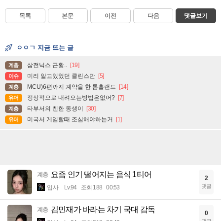
목록
본문
이전
다음
댓글보기
ㅇㅇㄱ 지금 뜨는 글
삼전닉스 근황..
[19]
계층
미리 알고있었던 클린스만
[5]
이슈
MCU)6편까지 계약을 한 톰홀랜드
[14]
계층
정상적으로 내려오는방법은없어?
[7]
유머
타부서의 친한 동생이
[30]
계층
미국서 게임할때 조심해야하는거
[1]
유머
요즘 인기 떨어지는 음식 1티어
계층
2
댓글
입사
Lv.94
조회 188
00:53
김민재가 바라는 차기 국대 감독
계층
0
댓글