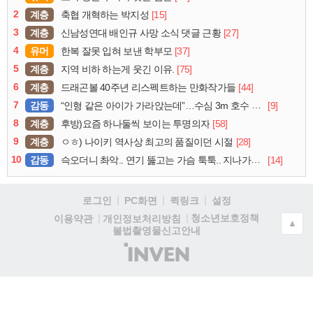
2
계층
[15]
축협 개혁하는 박지성
3
계층
[27]
신남성연대 배인규 사망 소식 댓글 근황
4
유머
[37]
한복 잘못 입혀 보낸 학부모
5
계층
[75]
지역 비하 하는게 웃긴 이유.
6
계층
[44]
드래곤볼 40주년 리스펙트하는 만화작가들
7
감동
[9]
“인형 같은 아이가 가라앉는데”…수심 3m 호수 뛰어든 60대 의인
8
계층
[58]
후방)요즘 하나둘씩 보이는 투명의자
9
계층
[28]
ㅇㅎ) 나이키 역사상 최고의 품질이던 시절
10
감동
[14]
슥오더니 촤악.. 연기 뚫고는 가슴 툭툭.. 지나가던 아재의 정체
로그인
PC화면
퀵링크
설정
청소년보호정책
이용약관
개인정보처리방침
▲
불법촬영물신고안내
(주)
인
벤