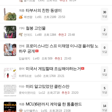
슬기로움
Lv.92
조회 812
추천 2
00:24
타부서의 친한 동생이
계층
30
댓글
쾌변왕
Lv.91
조회 2189
23:53
철봉 고인물
기타
2
댓글
언데드
Lv.90
조회 1384
추천 2
23:48
프로미스나인 스프 이채영 이나경 플러팅 노
연예
0
하우 공개
댓글
입술돼지
Lv.43
조회 509
추천 1
23:43
미국서 게임할때 조심해야하는거
유머
2
댓글
하루5프로
Lv.50
조회 1768
23:21
미리 알고있었던 클린스만
이슈
5
댓글
호박이쪼아요
Lv.12
조회 2718
추천 3
23:20
MCU)6편까지 계약을 한 톰홀랜드
계층
14
댓글
낭만블루스
Lv.91
조회 2619
23:08