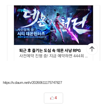
https://v.daum.net/v/20260611175747827
4