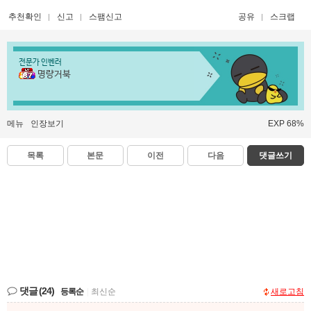
추천확인
신고
스팸신고
공유
스크랩
전문가 인벤러
명량거북
메뉴
인장보기
EXP 68%
목록
본문
이전
다음
댓글쓰기
댓글
(24)
등록순
|
최신순
새로고침