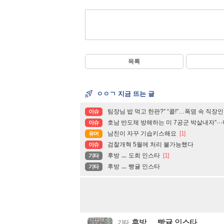
목록
ㅇㅇㄱ 지금 뜨는 글
팀장님 밥 먹고 한판?” “콜!”…폭염 속 직장
이슈
호남 반도체 방해하는 미 7공군 박살내자”··
이슈
남친이 자꾸 기습키스해요
[1]
유머
검찰개혁 5월에 처리 불가능했다
이슈
후방 ㅡ 도희 인스타
[1]
기타
후방 ㅡ 빵귤 인스타
기타
후방 ㅡ 빵귤 인스타
기타