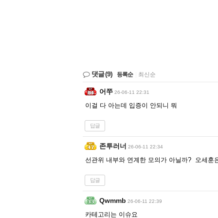
댓글
(9)
등록순
|
최신순
어쭈
26-06-11 22:31
이걸 다 아는데 입증이 안되니 뭐
답글
존투러너
26-06-11 22:34
선관위 내부와 연계한 모의가 아닐까? 오세훈은
답글
Qwmmb
26-06-11 22:39
카테고리는 이슈요