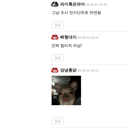
파이혹은파어
26-06-11 23:39
그냥 조사 먼지단위로 하면됨
답글
삐형대지
26-06-12 00:31
진짜 합리적 의심!
답글
양념통닭
26-06-12 02:13
답글