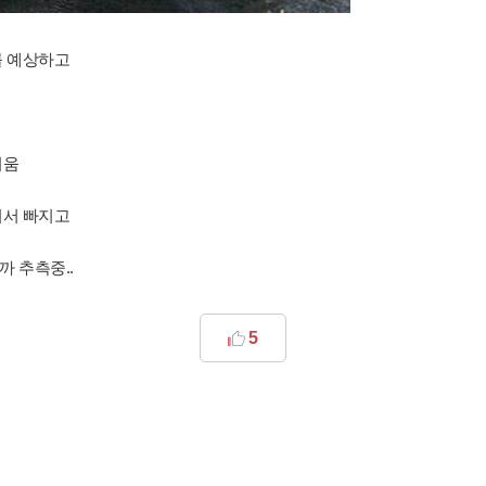
를 예상하고
피움
겨서 빠지고
 추측중..
5