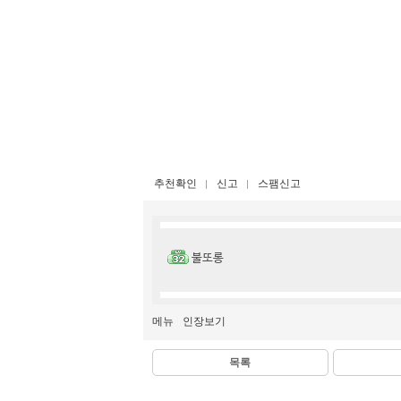
추천확인
신고
스팸신고
불또롱
메뉴
인장보기
목록