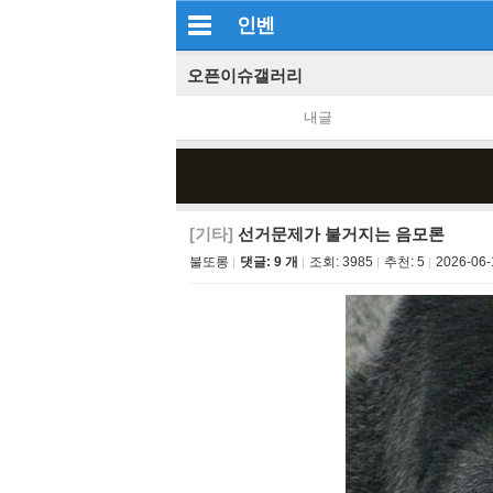
인벤
오픈이슈갤러리
내글
[기타]
선거문제가 불거지는 음모론
불또롱
댓글: 9 개
조회:
3985
추천:
5
2026-06-