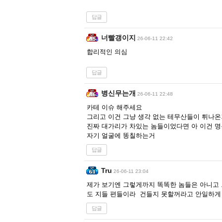
답글
너빨갱이지
26-06-11 22:42
합리적인 의심
답글
병신무는개
26-06-11 22:48
카테 이슈 해주세요
그리고 이건 그냥 생각 없는 테무산들이 튀나
진짜 대가리가 차있는 놈들이었다면 아 이건 명
자기 얼굴에 똥칠하는거
답글
Tru
26-06-11 23:04
제가 보기엔 그렇게까지 똑똑한 놈들은 아니고 
도 지들 편들이라 건들지 못할꺼라고 안일하게
답글