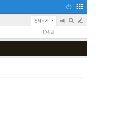
전체보기
공
검
글
지
색
10추글
on/off
쓰
기