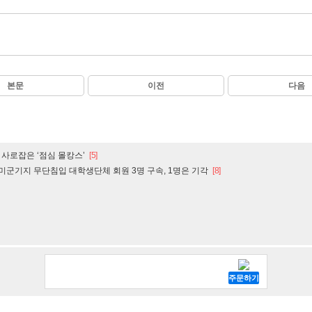
본문
이전
다음
인 사로잡은 ‘점심 몰캉스’
[5]
·미군기지 무단침입 대학생단체 회원 3명 구속, 1명은 기각
[8]