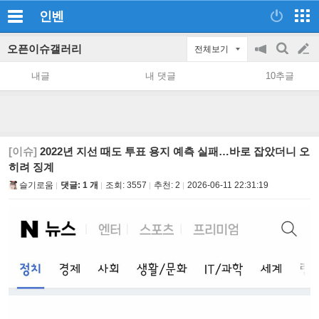
인벤
오픈이슈갤러리
전체보기
공
검
글
지
색
내글
내 댓글
10추글
on/off
쓰
기
[이슈]
2022년 지선 때도 투표 용지 예측 실패…바로 잡았더니 오
히려 징계
슬기로움
댓글: 1 개
조회:
3557
추천:
2
2026-06-11 22:31:19