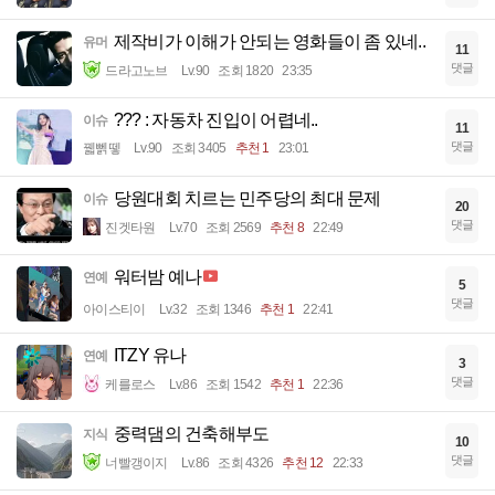
제작비가 이해가 안되는 영화들이 좀 있네..
유머
11
댓글
드라고노브
Lv.90
조회 1820
23:35
??? : 자동차 진입이 어렵네..
이슈
11
댓글
꿻뻵뗗
Lv.90
조회 3405
추천 1
23:01
당원대회 치르는 민주당의 최대 문제
이슈
20
댓글
진겟타원
Lv.70
조회 2569
추천 8
22:49
워터밤 예나
연예
5
댓글
아이스티이
Lv.32
조회 1346
추천 1
22:41
ITZY 유나
연예
3
댓글
케를로스
Lv.86
조회 1542
추천 1
22:36
중력댐의 건축해부도
지식
10
댓글
너빨갱이지
Lv.86
조회 4326
추천 12
22:33