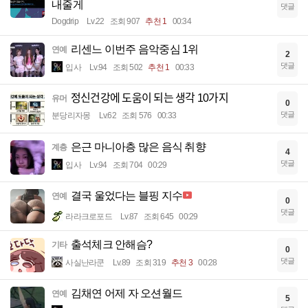
내줄게
댓글
Dogdrip
Lv.22
조회 907
추천 1
00:34
리센느 이번주 음악중심 1위
연예
2
댓글
입사
Lv.94
조회 502
추천 1
00:33
정신건강에 도움이 되는 생각 10가지
유머
0
댓글
분당리자몽
Lv.62
조회 576
00:33
은근 마니아층 많은 음식 취향
계층
4
댓글
입사
Lv.94
조회 704
00:29
결국 울었다는 블핑 지수
연예
0
댓글
라라크로포드
Lv.87
조회 645
00:29
출석체크 안해슴?
기타
0
댓글
사실난라쿤
Lv.89
조회 319
추천 3
00:28
김채연 어제 자 오션월드
연예
5