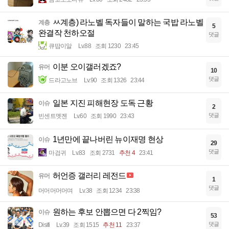
ㅆ계층) 라노벨 독자들이 말하는 국밥 라노벨
계층
5
완결작 천하오절
댓글
큐땁이알
Lv.88
조회 1230
23:45
이분 오이갤러겠죠?
유머
10
댓글
드라고노브
Lv.90
조회 1326
23:44
일본 지진 피해현장 도독 근황
이슈
2
댓글
빈센트멧젠
Lv.60
조회 1990
23:43
1년만에 끝나버린 뉴이재명 현상
이슈
29
댓글
마검귀
Lv.83
조회 2731
추천 4
23:41
허언증 갤러리 레전드
유머
1
댓글
머머머머머며
Lv.38
조회 1234
23:38
원하는 후보 안뽑으면 다 2찍임?
이슈
53
댓글
Disifi
Lv.39
조회 1515
추천 11
23:37