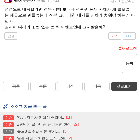
병신무는개
26-06-11 22:43
신고
|
공감 확인
엄정으로 대응할거면 전부 감방 보내자 선관위 존재 자체가 개 쓸모없
는 폐급으로 만들었는데 전부 그에 대한 대가를 심하게 치워야 하는거 아
닌가
심지어 나라의 몇번 없는 큰 빅 이벤트인데 그지랄을해?
답글
1
0
새로고침
등록
목록
본문
이전
다음
댓글보기
ㅇㅇㄱ 지금 뜨는 글
??? : 자동차 진입이 어렵네..
[11]
이슈
1년만에 끝나버린 뉴이재명 현상
[29]
이슈
폴드8 일주일 써본 후기....
[15]
기타
일본 지진 피해현장 도독 근황
[2]
이슈