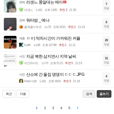
리센느 쫑알대는 메이
연예
7
댓글
대센느
Lv.91
조회 1395
추천 3
21:30
워터밤 _ 예나
연예
6
댓글
돌체콜드부르
Lv.79
조회 3021
추천 1
21:24
ㅇㅎ) 막차시간이 가까워진 커플
계층
20
댓글
Earth
Lv.96
조회 10798
추천 1
21:21
지금 북한 삼지연시 지역 날씨
사진
31
댓글
아인하샤드
Lv.70
조회 5115
추천 5
21:19
산소에 간 울집 댕댕이 ㄷㄷㄷ.JPG
사진
4
댓글
Inven서현
Lv.81
조회 4810
추천 5
21:18
최근
다음
검색
글쓰기
1
2
3
4
5