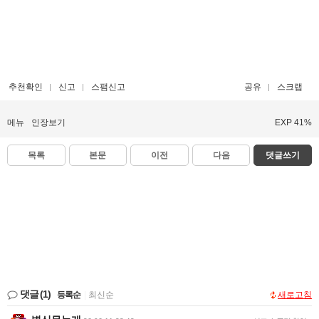
추천확인
신고
스팸신고
공유
스크랩
메뉴
인장보기
EXP 41%
목록
본문
이전
다음
댓글쓰기
댓글
(1)
등록순
|
최신순
새로고침