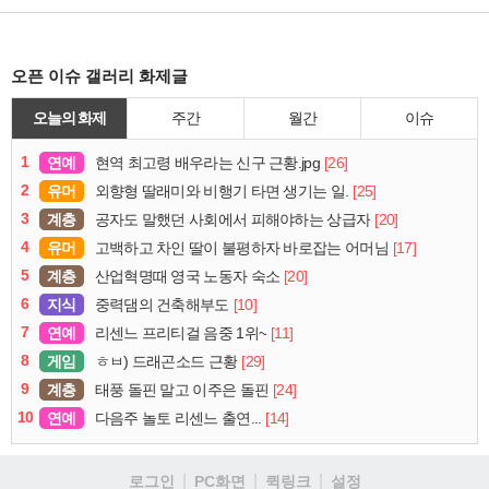
오픈 이슈 갤러리 화제글
오늘의 화제
주간
월간
이슈
1
연예
[26]
현역 최고령 배우라는 신구 근황.jpg
2
유머
[25]
외향형 딸래미와 비행기 타면 생기는 일.
3
계층
[20]
공자도 말했던 사회에서 피해야하는 상급자
4
유머
[17]
고백하고 차인 딸이 불평하자 바로잡는 어머님
5
계층
[20]
산업혁명때 영국 노동자 숙소
6
지식
[10]
중력댐의 건축해부도
7
연예
[11]
리센느 프리티걸 음중 1위~
8
게임
[29]
ㅎㅂ) 드래곤소드 근황
9
계층
[24]
태풍 돌핀 말고 이주은 돌핀
10
연예
[14]
다음주 놀토 리센느 출연...
로그인
PC화면
퀵링크
설정