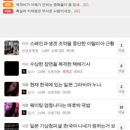
제작비가 이해가 안되는 영화들이 좀 있네..
[11]
유머
확실히 이재명은 무서운 사람이네요..
[41]
이슈
스페인과 솅겐 조약을 중단한 이탈리아 근황
이슈
1
댓글
빈센트멧젠
Lv.60
조회 323
00:46
수상한 장면을 목격한 택배기사
이슈
0
댓글
입사
Lv.94
조회 404
추천 2
00:43
현재 한국에 있는 일본 그라비아 누나
계층
2
댓글
입사
Lv.94
조회 650
00:39
웨이팅 엄청나다는 애호박 국밥
계층
10
댓글
입사
Lv.94
조회 781
00:36
일본 기상청피셜 :한국아 니네가 원하는거 보
사진
5