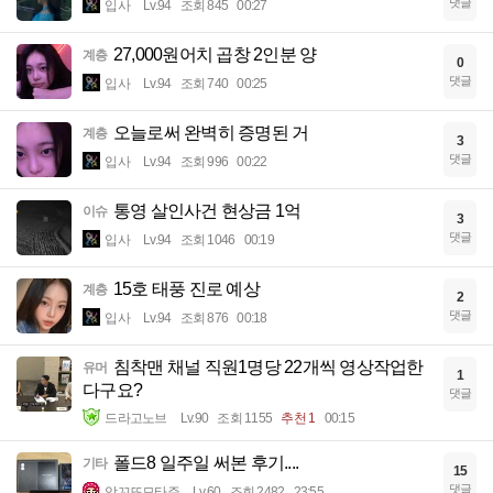
댓글
입사
Lv.94
조회 845
00:27
27,000원어치 곱창 2인분 양
계층
0
댓글
입사
Lv.94
조회 740
00:25
오늘로써 완벽히 증명된 거
계층
3
댓글
입사
Lv.94
조회 996
00:22
통영 살인사건 현상금 1억
이슈
3
댓글
입사
Lv.94
조회 1046
00:19
15호 태풍 진로 예상
계층
2
댓글
입사
Lv.94
조회 876
00:18
침착맨 채널 직원1명당 22개씩 영상작업한
유머
1
다구요?
댓글
드라고노브
Lv.90
조회 1155
추천 1
00:15
폴드8 일주일 써본 후기....
기타
15
댓글
암꼬또모타쥬
Lv.60
조회 2482
23:55