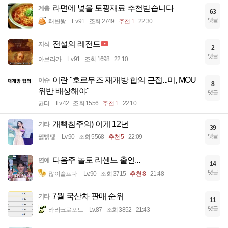
라면에 넣을 토핑재료 추천받습니다
계층
63
댓글
쾌변왕
Lv.91
조회 2749
추천 1
22:30
전설의 레전드
지식
2
댓글
아브라카
Lv.91
조회 1698
22:10
이란 "호르무즈 재개방 합의 근접...미, MOU
이슈
8
위반 배상해야"
댓글
균터
Lv.42
조회 1556
추천 1
22:10
개빡침주의) 이게 12년
기타
39
댓글
꿻뻵뗗
Lv.90
조회 5568
추천 5
22:09
다음주 놀토 리센느 출연...
연예
14
댓글
많이슬프다
Lv.90
조회 3715
추천 8
21:48
7월 국산차 판매 순위
기타
11
댓글
라라크로포드
Lv.87
조회 3852
21:43