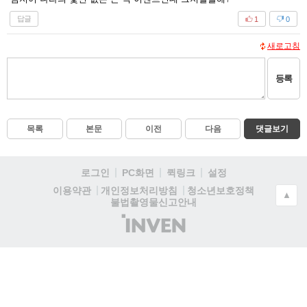
답글
1
0
새로고침
등록
목록
본문
이전
다음
댓글보기
로그인
PC화면
퀵링크
설정
청소년보호정책
이용약관
개인정보처리방침
▲
불법촬영물신고안내
(주)
인
벤