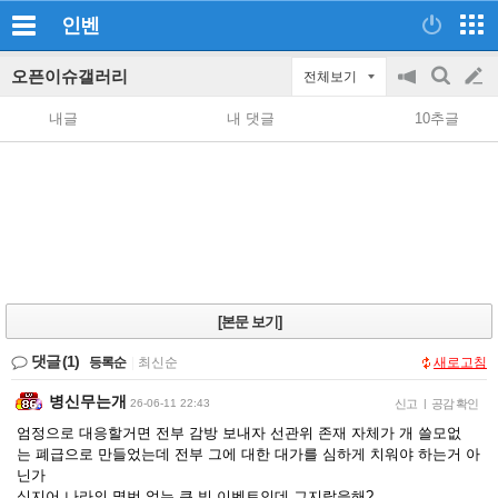
인벤
오픈이슈갤러리
전체보기
공
검
글
지
색
내글
내 댓글
10추글
on/off
쓰
기
[본문 보기]
댓글
(1)
등록순
|
최신순
새로고침
병신무는개
26-06-11 22:43
신고
|
공감 확인
엄정으로 대응할거면 전부 감방 보내자 선관위 존재 자체가 개 쓸모없
는 폐급으로 만들었는데 전부 그에 대한 대가를 심하게 치워야 하는거 아
닌가
심지어 나라의 몇번 없는 큰 빅 이벤트인데 그지랄을해?