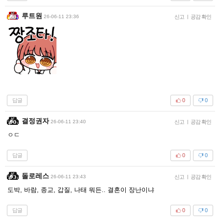
루트원
26-06-11 23:36
신고
|
공감 확인
답글
0
0
결정권자
26-06-11 23:40
신고
|
공감 확인
ㅇㄷ
답글
0
0
돌로레스
26-06-11 23:43
신고
|
공감 확인
도박, 바람, 종교, 갑질, 나태 뭐든.. 결혼이 장난이냐
답글
0
0