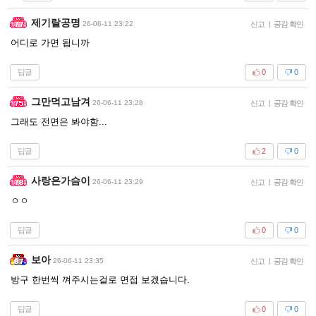
제기랄공명
26-06-11 23:22
신고
|
공감 확인
어디로 가면 됩니까
답글
0
0
그만먹고남겨
26-06-11 23:28
신고
|
공감 확인
그래도 전면은 봐야함...
답글
2
0
사랑은가슴이
26-06-11 23:29
신고
|
공감 확인
ㅇㅇ
답글
0
0
보아
26-06-11 23:35
신고
|
공감 확인
방구 한번씩 껴주시는걸로 면접 보겠습니다.
답글
0
0