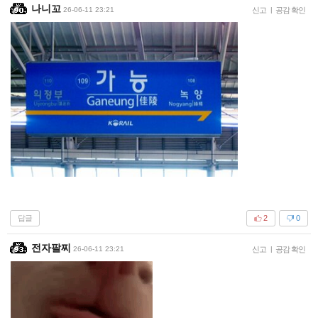
나니꼬
26-06-11 23:21
신고
|
공감 확인
답글
2
0
전자팔찌
26-06-11 23:21
신고
|
공감 확인