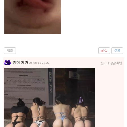
답글
1
0
키메이커
26-06-11 23:22
신고
|
공감 확인