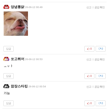
양념통닭
26-06-12 00:49
신고
|
공감 확인
답글
0
0
쏘고튀어
26-06-12 00:53
신고
|
공감 확인
ㅗㅜㅑ
답글
0
0
깜장스타킹
26-06-12 00:54
신고
|
공감 확인
가능
답글
0
0