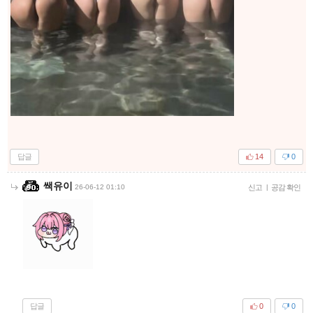
답글
14
0
쌕유이
26-06-12 01:10
신고
|
공감 확인
답글
0
0