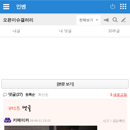
인벤
오픈이슈갤러리
전체보기
공
검
글
지
색
내글
내 댓글
10추글
on/off
쓰
기
[본문 보기]
댓글
(27)
등록순
|
최신순
새로고침
키메이커
26-06-11 23:22
신고
|
공감 확인