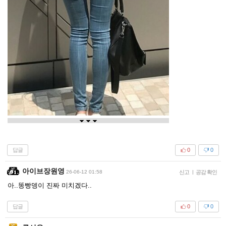
답글
0
0
아이브장원영
26-06-12 01:58
신고
|
공감 확인
아..똥빵뎅이 진짜 미치겠다..
답글
0
0