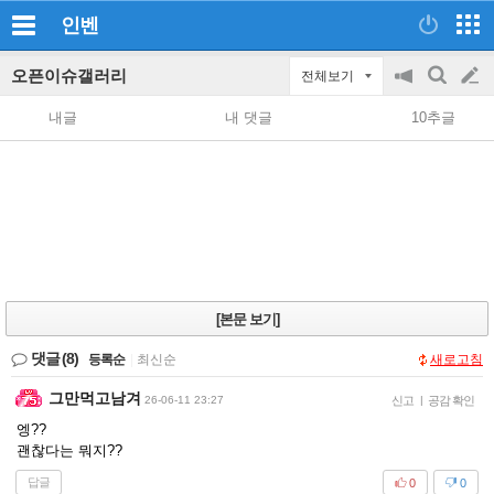
인벤
오픈이슈갤러리
전체보기
공
검
글
지
색
내글
내 댓글
10추글
on/off
쓰
기
[본문 보기]
댓글
(8)
등록순
|
최신순
새로고침
그만먹고남겨
26-06-11 23:27
신고
|
공감 확인
엥??
괜찮다는 뭐지??
답글
0
0