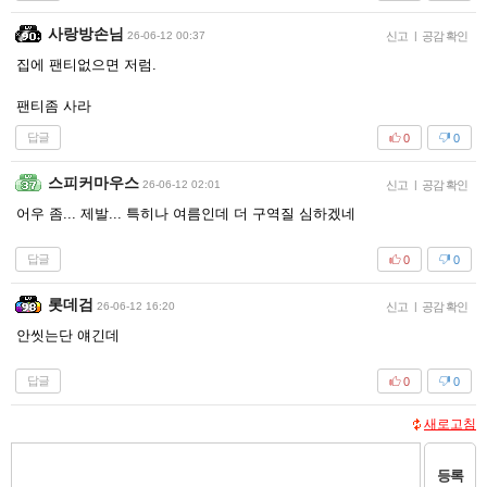
사랑방손님
26-06-12 00:37
신고
|
공감 확인
집에 팬티없으면 저럼.
팬티좀 사라
답글
0
0
스피커마우스
26-06-12 02:01
신고
|
공감 확인
어우 좀... 제발... 특히나 여름인데 더 구역질 심하겠네
답글
0
0
롯데검
26-06-12 16:20
신고
|
공감 확인
안씻는단 얘긴데
답글
0
0
새로고침
등록