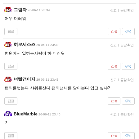
그림자
26-06-11 23:34
신고
|
공감 확인
어우 더러워
답글
0
0
히로세스즈
26-06-11 23:39
신고
|
공감 확인
병원에서 일하는사람이 하 더러워
답글
0
0
너빨갱이지
26-06-11 23:43
신고
|
공감 확인
팬티를벗는다 샤워를산다 팬티냄새른 맡아본다 입고 싶냐?
답글
0
0
BlueMarble
26-06-11 23:45
신고
|
공감 확인
?
답글
0
0