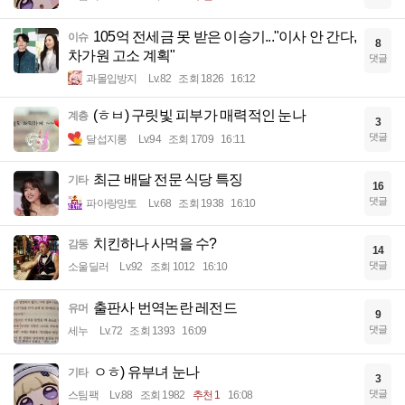
105억 전세금 못 받은 이승기..."이사 안 간다,
이슈
8
차가원 고소 계획"
댓글
과몰입방지
Lv.82
조회 1826
16:12
(ㅎㅂ) 구릿빛 피부가 매력적인 눈나
계층
3
댓글
달섭지롱
Lv.94
조회 1709
16:11
최근 배달 전문 식당 특징
기타
16
댓글
파아랑망토
Lv.68
조회 1938
16:10
치킨하나 사먹을 수?
감동
14
댓글
소울딜러
Lv.92
조회 1012
16:10
출판사 번역논란 레전드
유머
9
댓글
세누
Lv.72
조회 1393
16:09
ㅇㅎ) 유부녀 눈나
기타
3
댓글
스팀팩
Lv.88
조회 1982
추천 1
16:08