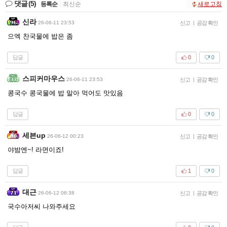
댓글
(5)
등록순
|
최신순
새로고침
신라
26-06-11 23:53
신고
|
공감 확인
으엑 찬국물에 밥은 좀
답글
0
0
스피커마우스
26-06-11 23:53
신고
|
공감 확인
콩국수 콩국물에 밥 말아 먹어도 맛있음
답글
0
0
세븐up
26-06-12 00:23
신고
|
공감 확인
야밤엔~! 라면이죠!
답글
1
0
대근
26-06-12 06:38
신고
|
공감 확인
국수아저씨 나와주세요