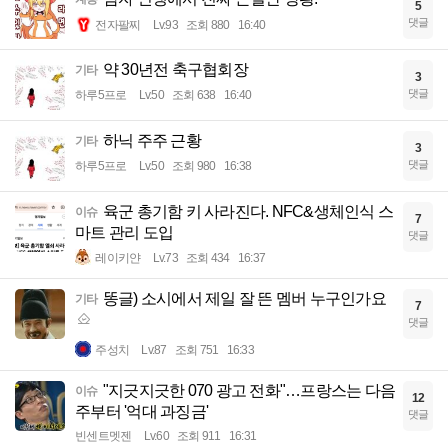
5
댓글
전자팔찌
Lv.93
조회 880
16:40
약 30년전 축구협회장
기타
3
댓글
하루5프로
Lv.50
조회 638
16:40
하닉 주주 근황
기타
3
댓글
하루5프로
Lv.50
조회 980
16:38
육군 총기함 키 사라진다. NFC&생체인식 스
이슈
7
마트 관리 도입
댓글
레이키얀
Lv.73
조회 434
16:37
똥글) 소시에서 제일 잘 뜬 멤버 누구인가요
기타
7
댓글
주성치
Lv.87
조회 751
16:33
"지긋지긋한 070 광고 전화"…프랑스는 다음
이슈
12
주부터 '억대 과징금'
댓글
빈센트멧젠
Lv.60
조회 911
16:31