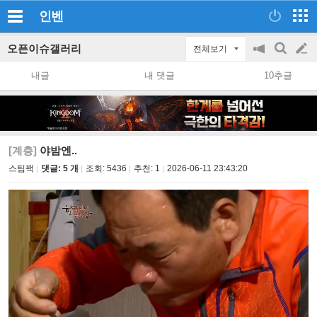
인벤
오픈이슈갤러리
전체보기
공
검
글
지
색
내글
내 댓글
10추글
on/off
쓰
기
[계층]
야밤엔..
스팀팩
댓글: 5 개
조회:
5436
추천:
1
2026-06-11 23:43:20