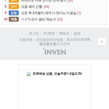
유머
[28]
파브리도 이해 안가는 한국 음식
8
유머
[45]
요즘 폐미 근황.
9
감동
[7]
오픈 후 3개월치 예약 다 찼다는 미용실
10
계층
[15]
ㅇㅎ?) 순수 골반 재능녀.
로그인
PC화면
퀵링크
설정
청소년보호정책
이용약관
개인정보처리방침
▲
불법촬영물신고안내
(주)
인
벤