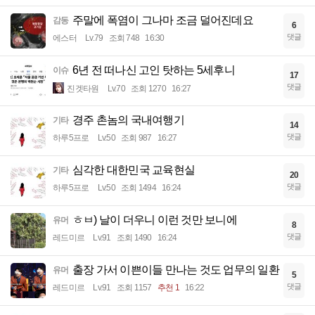
주말에 폭염이 그나마 조금 덜어진데요
감동
6
댓글
에스터
Lv.79
조회 748
16:30
6년 전 떠나신 고인 탓하는 5세후니
이슈
17
댓글
진겟타원
Lv.70
조회 1270
16:27
경주 촌놈의 국내여행기
기타
14
댓글
하루5프로
Lv.50
조회 987
16:27
심각한 대한민국 교육현실
기타
20
댓글
하루5프로
Lv.50
조회 1494
16:24
ㅎㅂ) 날이 더우니 이런 것만 보니에
유머
8
댓글
레드미르
Lv.91
조회 1490
16:24
출장 가서 이쁜이들 만나는 것도 업무의 일환
유머
5
댓글
레드미르
Lv.91
조회 1157
추천 1
16:22