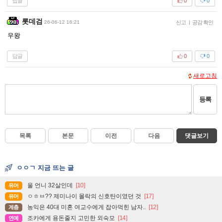
답글
0
0
롯데검
26-06-12 16:21
신고
|
공감 확인
우왕
답글
0
0
새로고침
등록
목록
본문
이전
다음
댓글보기
ㅇㅇㄱ 지금 뜨는 글
울 언니 32살인데
[10]
유머
ㅇㅎㅂ?? 제미나이 몰락의 신호탄이였던 것
[17]
유머
농익은 40대 미혼 여교수에게 잡아먹힌 남자..
[12]
계층
조카에게 용돈줄지 고민한 외숙모
[14]
연예