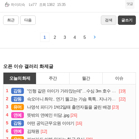
댓글
하이리슥
Lv.77
조회 1382
15:35
최근
다음
검색
글쓰기
1
2
3
4
5
오픈 이슈 갤러리 화제글
오늘의 화제
주간
월간
이슈
1
감동
[19]
“인형 같은 아이가 가라앉는데”…수심 3m 호수 뛰어든 60대 의인
2
감동
[22]
슥오더니 촤악.. 연기 뚫고는 가슴 툭툭.. 지나가던 아재의 정체
3
유머
[23]
나영석 피디가 1박2일때 출연자들을 굴린 배경
4
연예
[26]
뜻밖의 연예인 미담..jpg
5
감동
[16]
어떤 공익근무요원 이야기
6
연예
[12]
김채원
7