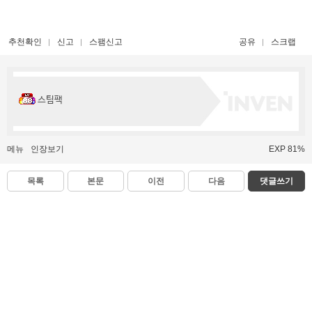
추천확인
신고
스팸신고
공유
스크랩
스팀팩
메뉴
인장보기
EXP 81%
목록
본문
이전
다음
댓글쓰기