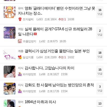
영화 '글래디에이터' 봤던 수컷이라면 그냥 못
유머
16
지나치는 장소..
댓글
전자팔찌
Lv.93
조회 1604
추천 1
16:08
실제 플레이 공개? GTA 6 신규 트레일러 28
게임
2
일 나온다
댓글
과몰입방지
Lv.82
조회 675
16:05
갤럭시가 삼성거인줄 몰랐다는 일본 부인
계층
18
댓글
달섭지롱
Lv.94
조회 2189
추천 1
16:02
감사합니다, 고맙습니다의 차이
지식
15
댓글
파아랑망토
Lv.68
조회 1827
15:56
강화도 한 사찰에 남아있는 병인양요의 흔적
지식
3
댓글
파아랑망토
Lv.68
조회 1726
15:54
1894년 마취과 의사
유머
13