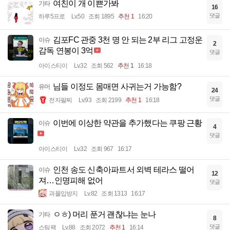
여친이 개 이쁜가봐
기타
16
댓글
하루5프로
Lv.50
조회 1895
추천 1
16:20
김포FC 관중 3천 명 안 되는 2부 리그 고정운
이슈
2
감독 연봉이 3억
댓글
아이스티이
Lv.32
조회 562
추천 1
16:18
님들 이정도 몸매면 사귀는거 가능함?
유머
24
댓글
전자팔찌
Lv.93
조회 2199
추천 1
16:18
이번에 이상한 약관을 추가했다는 쿠팡 근황
이슈
4
댓글
아이스티이
Lv.32
조회 967
16:17
인천 송도 신축아파트서 외벽 테라스 떨어
이슈
12
져…인명피해 없어
댓글
과몰입방지
Lv.82
조회 1313
16:17
ㅇㅎ) 머리 푼거 괜찮냐는 눈나
기타
8
댓글
스팀팩
Lv.88
조회 2072
추천 1
16:14