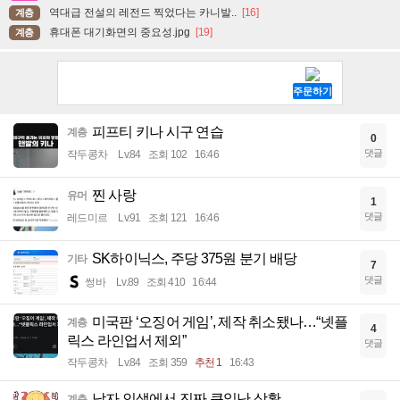
역대급 전설의 레전드 찍었다는 카니발..
[16]
계층
휴대폰 대기화면의 중요성.jpg
[19]
계층
피프티 키나 시구 연습
계층
0
댓글
작두콩차
Lv.84
조회 102
16:46
찐 사랑
유머
1
댓글
레드미르
Lv.91
조회 121
16:46
SK하이닉스, 주당 375원 분기 배당
기타
7
댓글
썽바
Lv.89
조회 410
16:44
미국판 ‘오징어 게임’, 제작 취소됐나…“넷플
계층
4
릭스 라인업서 제외”
댓글
작두콩차
Lv.84
조회 359
추천 1
16:43
남자 인생에서 진짜 큰일난 상황.
계층