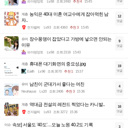
댓글
파아랑망토
Lv.68
조회 2460
추천 4
15:45
농익은 40대 미혼 여교수에게 잡아먹힌 남
계층
12
자..
댓글
전자팔찌
Lv.93
조회 4360
추천 3
15:45
장수풍뎅이 잡았다고 가방에 넣으면 안되는
유머
9
이유
댓글
파아랑망토
Lv.68
조회 2318
15:43
휴대폰 대기화면의 중요성.jpg
계층
19
댓글
Earth
Lv.96
조회 3070
추천 1
15:37
남친이 군대가서 좋다는 여친
유머
4
댓글
Neuhauus
Lv.20
조회 2406
추천 3
15:36
역대급 전설의 레전드 찍었다는 카니발..
계층
16
댓글
전자팔찌
Lv.93
조회 3272
15:36
속보] 서울도 '40도'…오늘 노원 40.2도 기록
이슈
3