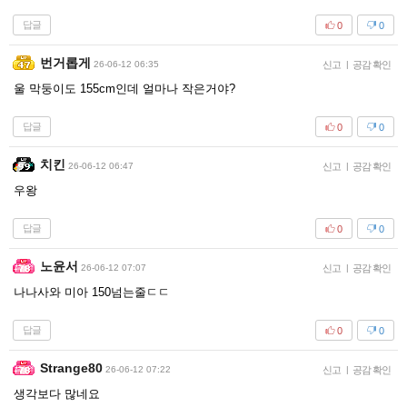
답글
0
0
번거롭게
26-06-12 06:35
신고
|
공감 확인
울 막둥이도 155cm인데 얼마나 작은거야?
답글
0
0
치킨
26-06-12 06:47
신고
|
공감 확인
우왕
답글
0
0
노윤서
26-06-12 07:07
신고
|
공감 확인
나나사와 미아 150넘는줄ㄷㄷ
답글
0
0
Strange80
26-06-12 07:22
신고
|
공감 확인
생각보다 많네요