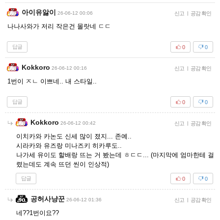
아이유앓이
26-06-12 00:06
신고
|
공감 확인
나나사와가 저리 작은건 몰랏네 ㄷㄷ
답글
0
0
Kokkoro
26-06-12 00:16
신고
|
공감 확인
1번이 ㅈㄴ 이쁘네.. 내 스타일..
답글
0
0
Kokkoro
26-06-12 00:42
신고
|
공감 확인
이치카와 카논도 신세 많이 졌지... 존예..
시라카와 유즈랑 미나즈키 히카루도..
나가세 유이도 할배랑 뜨는 거 봤는데 ㅎㄷㄷ... (마지막에 엄마한테 걸
렸는데도 계속 뜨던 씬이 인상적)
답글
0
0
공허사냥꾼
26-06-12 01:36
신고
|
공감 확인
네??1번이요??