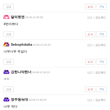
답글
0
0
달의뒷면
26-06-12 05:36
신고
|
공감 확인
4번이쁘다
답글
0
0
Sebophdalta
26-06-12 05:43
신고
|
공감 확인
너무너무 무섭다
답글
0
0
강한나약한너
26-06-12 06:13
신고
|
공감 확인
ㅇㄷ
답글
0
0
영주동늑대
26-06-12 06:25
신고
|
공감 확인
너무 작다