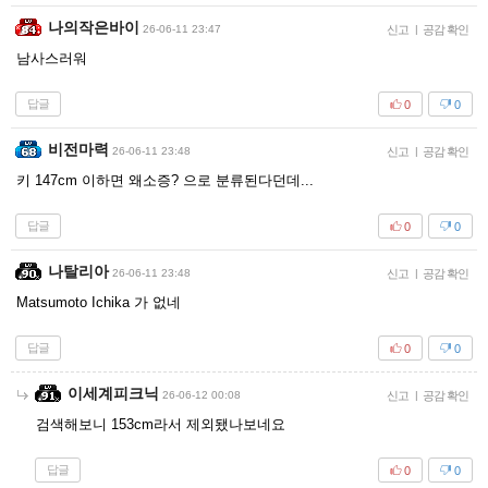
나의작은바이
26-06-11 23:47
신고
|
공감 확인
남사스러워
답글
0
0
비전마력
26-06-11 23:48
신고
|
공감 확인
키 147cm 이하면 왜소증? 으로 분류된다던데...
답글
0
0
나탈리아
26-06-11 23:48
신고
|
공감 확인
Matsumoto Ichika 가 없네
답글
0
0
이세계피크닉
26-06-12 00:08
신고
|
공감 확인
검색해보니 153cm라서 제외됐나보네요
답글
0
0