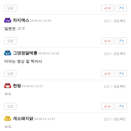
답글
0
0
차지액스
26-06-12 10:29
신고
|
공감 확인
일본은..ㄷㄷ
답글
0
0
그댄정말메롱
26-06-12 10:35
신고
|
공감 확인
미아는 영상 잘 찍어서
답글
0
0
한랑
26-06-12 12:27
신고
|
공감 확인
ㅇㄷ
답글
0
0
개소돼지닭
26-06-12 12:47
신고
|
공감 확인
ㅇㄷ