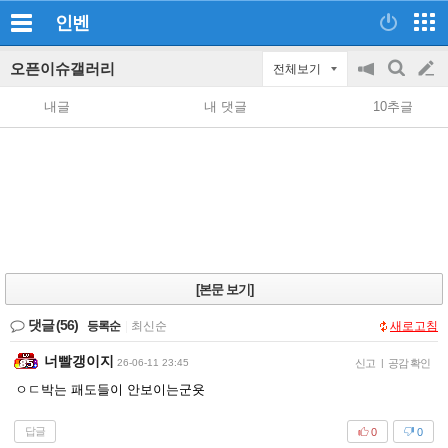
인벤
오픈이슈갤러리
전체보기
공
검
글
지
색
내글
내 댓글
10추글
on/off
쓰
기
[본문 보기]
댓글
(56)
등록순
|
최신순
새로고침
너빨갱이지
26-06-11 23:45
신고
|
공감 확인
ㅇㄷ박는 패도들이 안보이는군욧
답글
0
0