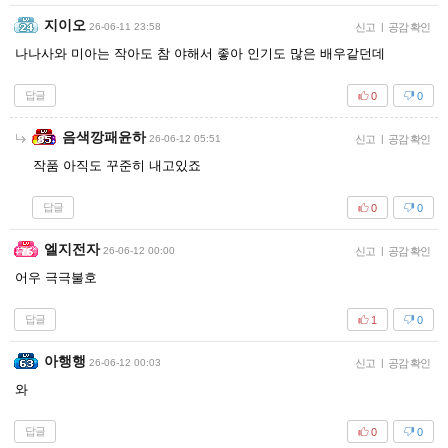
지이오
26-06-11 23:58
신고
|
공감 확인
나나사와 미아는 작아도 참 야해서 좋아 인기도 많은 배우같던데
답글
0
0
음색깡패윤하
26-06-12 05:51
신고
|
공감 확인
작품 아직도 꾸준히 내고있죠
답글
0
0
엘지전자
26-06-12 00:00
신고
|
공감 확인
어우 극극불호
답글
1
0
아행행
26-06-12 00:03
신고
|
공감 확인
와
답글
0
0