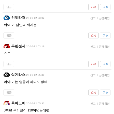
답글
0
0
선제타격
26-06-12 03:02
신고
|
공감 확인
뭐여 이 심연의 세계는...
답글
0
0
우린전사
26-06-12 03:19
신고
|
공감 확인
ㅇㄷ
답글
0
0
살게라스
26-06-12 05:30
신고
|
공감 확인
이야 아는 얼굴이 하나도 없네
답글
0
0
육아노예
26-06-12 05:32
신고
|
공감 확인
3학년 우리딸이 130이넘는데😨