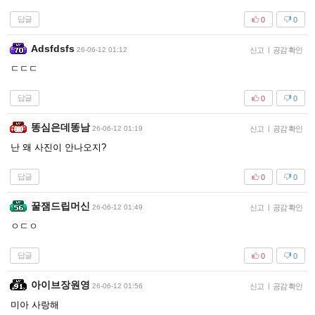
답글
0
0
Adsfdsfs
26-06-12 01:12
신고
|
공감 확인
ㄷㄷㄷ
답글
0
0
똥심은데똥남
26-06-12 01:19
신고
|
공감 확인
난 왜 사진이 안나오지?
답글
0
0
꿀잼드립머신
26-06-12 01:49
신고
|
공감 확인
ㅇㄷㅇ
답글
0
0
아이브장원영
26-06-12 01:56
신고
|
공감 확인
미아 사랑해