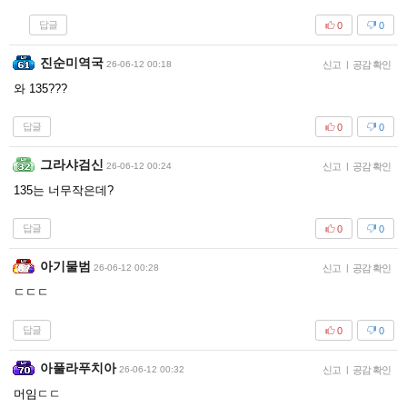
답글
0
0
진순미역국
26-06-12 00:18
신고
|
공감 확인
와 135???
답글
0
0
그라샤검신
26-06-12 00:24
신고
|
공감 확인
135는 너무작은데?
답글
0
0
아기물범
26-06-12 00:28
신고
|
공감 확인
ㄷㄷㄷ
답글
0
0
아풀라푸치아
26-06-12 00:32
신고
|
공감 확인
머임ㄷㄷ