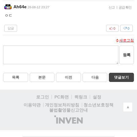
Ah64e
26-06-12 23:27
신고
|
공감 확인
ㅇㄷ
답글
0
0
새로고침
등록
목록
본문
이전
다음
댓글보기
로그인
PC화면
퀵링크
설정
청소년보호정책
이용약관
개인정보처리방침
▲
불법촬영물신고안내
(주)
인
벤