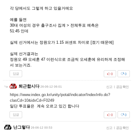
각 당에서도 그렇게 하고 있을거에요
예를 들면
30대 여성의 경우 출구조사 집계 > 전체투표 예측은
51:45 인데
실제 선거에서는 정원오가 1.15 퍼센트 차이로 [졌기 때문에]
실제 선거결과는
정원오 49 오세훈 47 이런식으로 조금씩 오세훈에 유리하게 조정해
서 보는거죠.
답글
0
0
퇴근합시다
26-06-12 06:01
신고
|
공감 확인
https://www.index.go.kr/unity/potal/indicator/IndexInfo.do?
clasCd=10&idxCd=F0249
일단 투표율은 계속 오르고 있긴 합니다
답글
0
0
난그렇다
26-06-12 00:53
신고
|
공감 확인