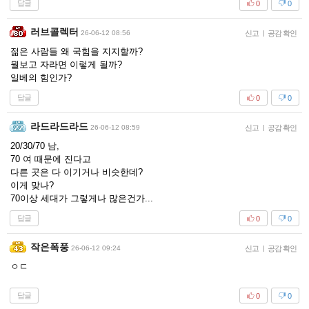
답글
0
0
러브콜렉터
26-06-12 08:56
신고
|
공감 확인
젊은 사람들 왜 국힘을 지지할까?
뭘보고 자라면 이렇게 될까?
일베의 힘인가?
답글
0
0
라드라드라드
26-06-12 08:59
신고
|
공감 확인
20/30/70 남,
70 여 때문에 진다고
다른 곳은 다 이기거나 비슷한데?
이게 맞나?
70이상 세대가 그렇게나 많은건가...
답글
0
0
작은폭풍
26-06-12 09:24
신고
|
공감 확인
ㅇㄷ
답글
0
0