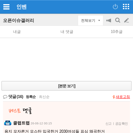
인벤
오픈이슈갤러리
전체보기
공
검
글
지
색
내글
내 댓글
10추글
on/off
쓰
기
[본문 보기]
댓글
(16)
등록순
|
최신순
새로고침
클랩트랩
26-06-12 00:15
신고
|
공감 확인
용지 모자른거 모스탄 입국한거 2030여성들 표심 왜곡한거