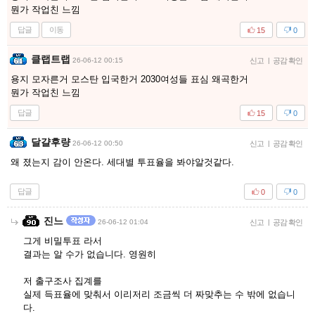
뭔가 작업친 느낌
답글
이동
15
0
클랩트랩
26-06-12 00:15
신고
|
공감 확인
용지 모자른거 모스탄 입국한거 2030여성들 표심 왜곡한거
뭔가 작업친 느낌
답글
15
0
달걀후량
26-06-12 00:50
신고
|
공감 확인
왜 졌는지 감이 안온다. 세대별 투표율을 봐야알것같다.
답글
0
0
진느
26-06-12 01:04
신고
|
공감 확인
그게 비밀투표 라서
결과는 알 수가 없습니다. 영원히
저 출구조사 집계를
실제 득표율에 맞춰서 이리저리 조금씩 더 짜맞추는 수 밖에 없습니
다.