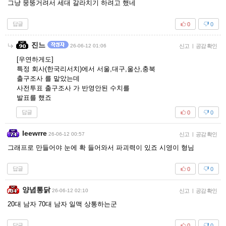
그냥 뭉뚱거려서 세대 갈라치기 하려고 했네
답글
0
0
진느
26-06-12 01:06
신고
|
공감 확인
[우연하게도]
특정 회사(한국리서치)에서 서울,대구,울산,충북
출구조사 를 맡았는데
사전투표 출구조사 가 반영안된 수치를
발표를 했죠
답글
0
0
Ieewrre
26-06-12 00:57
신고
|
공감 확인
그래프로 만들어야 눈에 확 들어와서 파괴력이 있죠 시영이 형님
답글
0
0
양념통닭
26-06-12 02:10
신고
|
공감 확인
20대 남자 70대 남자 일맥 상통하는군
답글
0
0