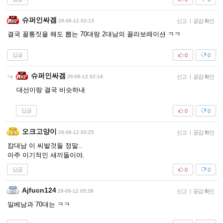
슈퍼인싸겜
26-06-12 02:13
신고
|
공감 확인
결국 꼴통짓을 해도 뽑는 70대랑 2대남의 꼴라보레이션 ㅋㅋ
답글
0
0
슈퍼인싸겜
26-06-12 02:14
신고
|
공감 확인
대선이랑 결국 비슷하내
답글
0
0
오크고양이
26-06-12 02:25
신고
|
공감 확인
캄대남 이 씨발것들 정말..
아주 이기적인 새끼들이야.
답글
0
0
Ajfucn124
26-06-12 05:38
신고
|
공감 확인
일베남과 70대는 ㅋㅋ