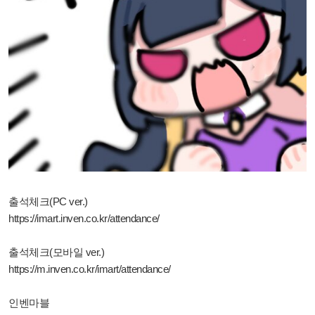
출석체크(PC ver.)
https://imart.inven.co.kr/attendance/
출석체크(모바일 ver.)
https://m.inven.co.kr/imart/attendance/
인벤마블