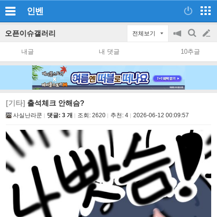
인벤
오픈이슈갤러리
전체보기
공
검
글
지
색
내글
내 댓글
10추글
on/off
쓰
기
[기타]
출석체크 안해슴?
사실난라쿤
댓글: 3 개
조회:
2620
추천:
4
2026-06-12 00:09:57