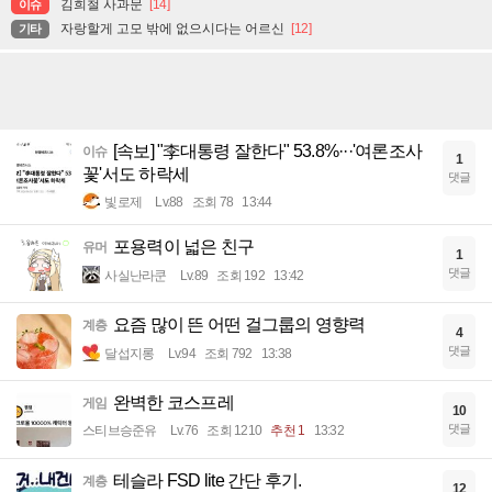
김희철 사과문
[14]
이슈
자랑할게 고모 밖에 없으시다는 어르신
[12]
기타
[속보] "李대통령 잘한다" 53.8%···'여론조사
이슈
1
꽃'서도 하락세
댓글
빛로제
Lv.88
조회 78
13:44
포용력이 넓은 친구
유머
1
댓글
사실난라쿤
Lv.89
조회 192
13:42
요즘 많이 뜬 어떤 걸그룹의 영향력
계층
4
댓글
달섭지롱
Lv.94
조회 792
13:38
완벽한 코스프레
게임
10
댓글
스티브승준유
Lv.76
조회 1210
추천 1
13:32
테슬라 FSD lite 간단 후기.
계층
12