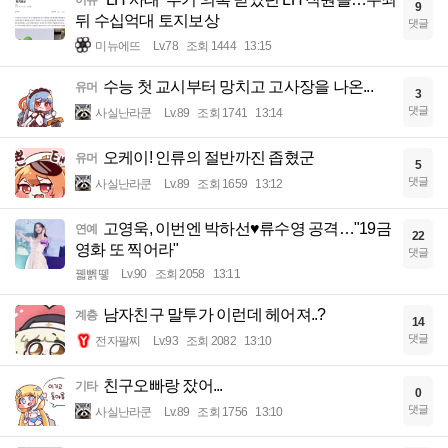
이슈
9
뒤 수십억대 토지보상
댓글
미뉴에뜨
Lv.78
조회 1444
13:15
수능 첫 교시부터 망치고 고사장을 나온...
유머
3
댓글
사실난라쿤
Lv.89
조회 1741
13:14
오케이! 인류의 절반까진 좁혔군
유머
5
댓글
사실난라쿤
Lv.89
조회 1659
13:12
고영욱, 이번엔 박하선♥류수영 공격…"19금
연예
22
영화 또 찍어라"
댓글
꿻뻵뗗
Lv.90
조회 2058
13:11
남자친구 말투가 이런데 헤어져..?
계층
14
댓글
전자팔찌
Lv.93
조회 2082
13:10
친구오빠랑 잤어...
기타
0
댓글
사실난라쿤
Lv.89
조회 1756
13:10