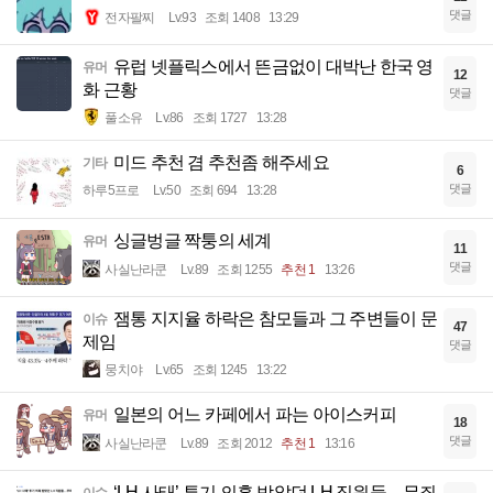
댓글
전자팔찌
Lv.93
조회 1408
13:29
유럽 넷플릭스에서 뜬금없이 대박난 한국 영
유머
12
화 근황
댓글
풀소유
Lv.86
조회 1727
13:28
미드 추천 겸 추천좀 해주세요
기타
6
댓글
하루5프로
Lv.50
조회 694
13:28
싱글벙글 짝퉁의 세계
유머
11
댓글
사실난라쿤
Lv.89
조회 1255
추천 1
13:26
잼통 지지율 하락은 참모들과 그 주변들이 문
이슈
47
제임
댓글
뭉치야
Lv.65
조회 1245
13:22
일본의 어느 카페에서 파는 아이스커피
유머
18
댓글
사실난라쿤
Lv.89
조회 2012
추천 1
13:16
‘LH 사태’ 투기 의혹 받았던 LH 직원들…무죄