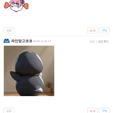
답글
0
0
파인망고코코
26-06-12 01:17
신고
|
공감 확인
답글
0
0