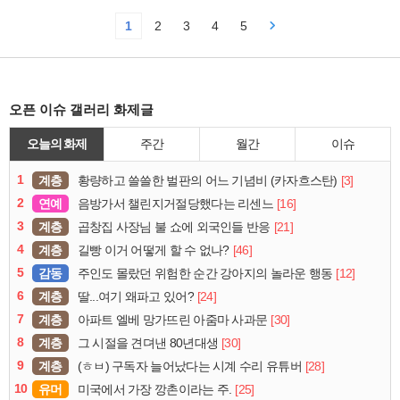
1
2
3
4
5
오픈 이슈 갤러리 화제글
오늘의 화제
주간
월간
이슈
1
계층
[3]
황량하고 쓸쓸한 벌판의 어느 기념비 (카자흐스탄)
2
연예
[16]
음방가서 챌린지거절당했다는 리센느
3
계층
[21]
곱창집 사장님 불 쇼에 외국인들 반응
4
계층
[46]
길빵 이거 어떻게 할 수 없나?
5
감동
[12]
주인도 몰랐던 위험한 순간 강아지의 놀라운 행동
6
계층
[24]
딸...여기 왜파고 있어?
7
계층
[30]
아파트 엘베 망가뜨린 아줌마 사과문
8
계층
[30]
그 시절을 견뎌낸 80년대생
9
계층
[28]
(ㅎㅂ) 구독자 늘어났다는 시계 수리 유튜버
10
유머
[25]
미국에서 가장 깡촌이라는 주.