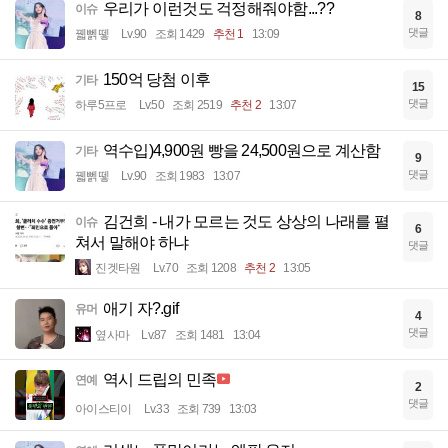
우리가 이런것도 걱정해줘야함...??
이슈
8
댓글
꿻뻵뗗
Lv.90
조회 1429
추천 1
13:09
150억 당첨 이후
기타
15
댓글
하루5프로
Lv.50
조회 2519
추천 2
13:07
역수입)4,900원 빵을 24,500원으로 계산함
기타
9
댓글
꿻뻵뗗
Lv.90
조회 1983
13:07
김건희 - 내가 모르는 것도 상상의 나래를 펼
이슈
6
쳐서 말해야 하냐
댓글
진겟타원
Lv.70
조회 1208
추천 2
13:05
애기 자?.gif
유머
4
댓글
옆사마
Lv.87
조회 1481
13:04
역시 드립의 민족
연예
2
댓글
아이스티이
Lv.33
조회 739
13:03