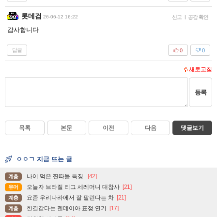
롯데검
26-06-12 16:22
신고
|
공감 확인
감사합니다
답글
0
0
새로고침
등록
목록
본문
이전
다음
댓글보기
ㅇㅇㄱ 지금 뜨는 글
나이 먹은 찐따들 특징.
[42]
계층
오늘자 브라질 리그 세레머니 대참사
[21]
유머
요즘 우리나라에서 잘 팔린다는 차
[21]
계층
한결같다는 젠데이아 표정 연기
[17]
계층