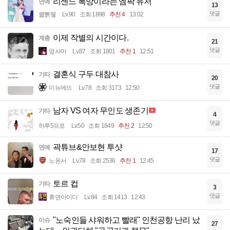
리센느 폭망이라는 엠팍 유저
연예
13
댓글
꿻뻵뗗
Lv.90
조회 1898
추천 4
13:02
이제 작별의 시간이다.
계층
21
댓글
옆사마
Lv.87
조회 1801
추천 1
12:51
결혼식 구두 대참사
기타
20
댓글
미뉴에뜨
Lv.78
조회 3173
12:50
남자 VS 여자 무인도 생존기
기타
4
댓글
하루5프로
Lv.50
조회 1649
추천 2
12:50
곽튜브&안보현 투샷
연예
17
댓글
노윤서
Lv.78
조회 2536
추천 1
12:45
토르 컵
기타
3
댓글
휴면아이디
Lv.84
조회 1413
12:43
"노숙인들 샤워하고 빨래" 인천공항 난리 났
이슈
27