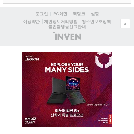
로그인
PC화면
퀵링크
설정
청소년보호정책
이용약관
개인정보처리방침
▲
불법촬영물신고안내
(주)
인
벤