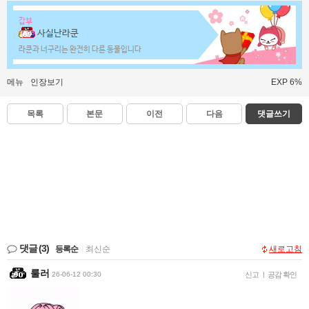
갑부
사실난라쿤
라쿤과 너구리는 완전히 다른 동물입니다
메뉴
인장보기
EXP 6%
목록
본문
이전
다음
댓글쓰기
댓글
(3)
등록순
|
최신순
새로고침
룰러
26-06-12 00:30
신고
|
공감 확인