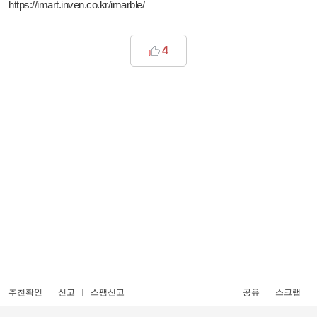
https://imart.inven.co.kr/imarble/
4
추천확인
신고
스팸신고
공유
스크랩