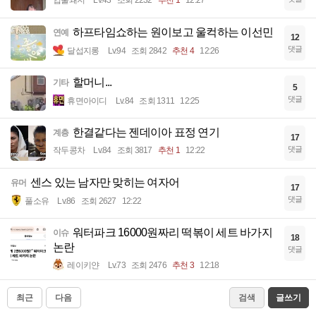
입술돼지
Lv.43
조회 2232
추천 1
12:27
하프타임쇼하는 원이보고 울컥하는 이선민
연예
12
댓글
달섭지롱
Lv.94
조회 2842
추천 4
12:26
할머니...
기타
5
댓글
휴면아이디
Lv.84
조회 1311
12:25
한결같다는 젠데이아 표정 연기
계층
17
댓글
작두콩차
Lv.84
조회 3817
추천 1
12:22
센스 있는 남자만 맞히는 여자어
유머
17
댓글
풀소유
Lv.86
조회 2627
12:22
워터파크 16000원짜리 떡볶이 세트 바가지
이슈
18
논란
댓글
레이키얀
Lv.73
조회 2476
추천 3
12:18
최근
다음
검색
글쓰기