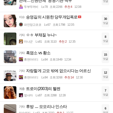
는데…인권단체 "공공기관 책무"
댓글
두부두꺼비
Lv.78
조회 2266
추천 4
12:38
송영길의 시원한 당무개입폭로
이슈
30
댓글
파인망고코코
Lv.67
조회 1798
12:35
ㅇㅎ 부채질 누나~
기타
8
댓글
마나군
Lv.81
조회 3110
추천 2
12:35
흑염소 vs 황소
기타
15
댓글
휴면아이디
Lv.84
조회 1949
12:34
자랑할게 고모 밖에 없으시다는 어르신
기타
12
댓글
휴면아이디
Lv.84
조회 3268
추천 14
12:30
트로이(2003)의 헬렌
계층
7
댓글
옆사마
Lv.87
조회 2288
12:28
후방 ㅡ 모모리나 인스타
기타
6
댓글