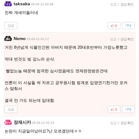
taksaka
26-06-12 00:38
신고
|
공감 확인
진짜 개새끼들이네
답글
0
0
Nemo
26-06-12 01:17
신고
|
공감 확인
거진 8년넘게 식물인간된 아버지 때문에 20대초반부터 가장노릇했고
억대 번것도 빚 갚느라 순삭.
빨없는놈 때문에 엄격한 심사였음에도 면제판정받은건데
언론이 이 사실들 싹 자르고 공무원시험 핑계로 입영연기한거만 포커
스 맞춰서
결국 안 가도 되는데 입대함.
답글
3
0
장재시카
26-06-12 01:23
신고
|
공감 확인
논란이 지금일어났어요?난 모르겠던데ㅎㅎ