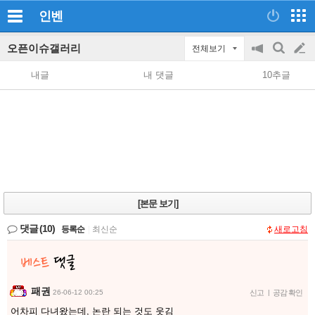
인벤
오픈이슈갤러리
전체보기
공
검
글
지
색
내글
내 댓글
10추글
on/off
쓰
기
[본문 보기]
댓글
(10)
등록순
|
최신순
새로고침
패권
26-06-12 00:25
신고
|
공감 확인
어차피 다녀왔는데, 논란 되는 것도 웃김