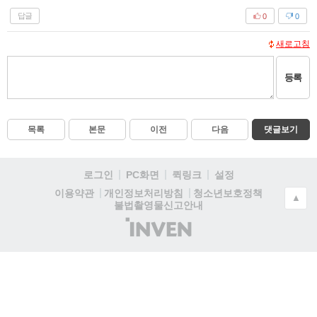
답글
0
0
새로고침
등록
목록
본문
이전
다음
댓글보기
로그인
PC화면
퀵링크
설정
청소년보호정책
이용약관
개인정보처리방침
▲
불법촬영물신고안내
(주)
인
벤