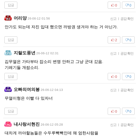
답글
0
0
어리양
26-06-12 01:56
신고
|
공감 확인
안가도 되는데 자진 입대 했으면 까방권 생겨야 하는 거 아닌가.
답글
2
0
지랄도풍년
26-06-12 02:31
신고
|
공감 확인
김무열은 가타부타 잡소리 변명 안하고 그냥 군대 갔음.
기레기들 개쌉소리.
답글
0
0
오빠의여의봉
26-06-12 04:13
신고
|
공감 확인
무열이형은 이빨 다 있자너
답글
0
0
내사랑서현진
26-06-12 05:28
신고
|
공감 확인
대차게 까야할놈들은 수두루빽빽인데 왜 엄한사람을