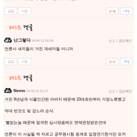
답글
이동
8
0
난그렇다
26-06-12 00:36
신고
|
공감 확인
언론사 새끼들이 거진 개새끼들 이니까
답글
이동
5
0
Nemo
26-06-12 01:17
신고
|
공감 확인
거진 8년넘게 식물인간된 아버지 때문에 20대초반부터 가장노릇했고
억대 번것도 빚 갚느라 순삭.
빨없는놈 때문에 엄격한 심사였음에도 면제판정받은건데
언론이 이 사실들 싹 자르고 공무원시험 핑계로 입영연기한거만 포커