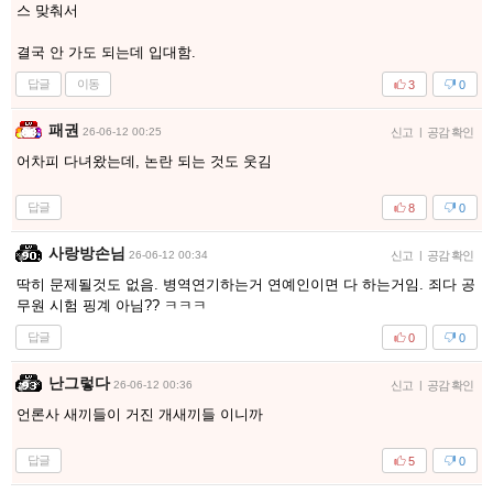
스 맞춰서
결국 안 가도 되는데 입대함.
답글
이동
3
0
패권
26-06-12 00:25
신고
|
공감 확인
어차피 다녀왔는데, 논란 되는 것도 웃김
답글
8
0
사랑방손님
26-06-12 00:34
신고
|
공감 확인
딱히 문제될것도 없음. 병역연기하는거 연예인이면 다 하는거임. 죄다 공
무원 시험 핑계 아님?? ㅋㅋㅋ
답글
0
0
난그렇다
26-06-12 00:36
신고
|
공감 확인
언론사 새끼들이 거진 개새끼들 이니까
답글
5
0