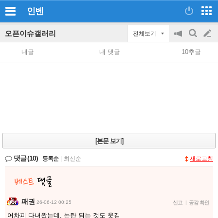
인벤
오픈이슈갤러리
전체보기
공
검
글
지
색
내글
내 댓글
10추글
on/off
쓰
기
[본문 보기]
댓글
(10)
등록순
|
최신순
새로고침
패권
26-06-12 00:25
신고
|
공감 확인
어차피 다녀왔는데, 논란 되는 것도 웃김