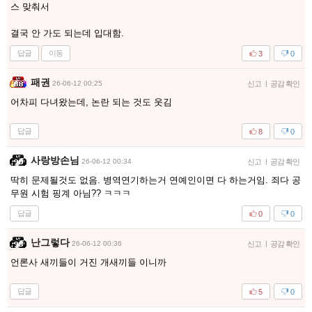
스 맞춰서
결국 안 가도 되는데 입대함.
답글
이동
3
0
패권
26-06-12 00:25
신고
|
공감 확인
어차피 다녀왔는데, 논란 되는 것도 웃김
답글
8
0
사랑방손님
26-06-12 00:34
신고
|
공감 확인
딱히 문제될것도 없음. 병역연기하는거 연예인이면 다 하는거임. 죄다 공
무원 시험 핑계 아님?? ㅋㅋㅋ
답글
0
0
난그렇다
26-06-12 00:36
신고
|
공감 확인
언론사 새끼들이 거진 개새끼들 이니까
답글
5
0