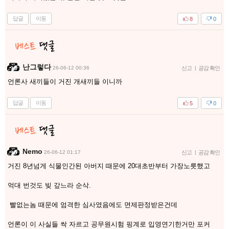
답글
이동
8
0
난그렇다
26-06-12 00:36
신고
|
공감 확인
언론사 새끼들이 거진 개새끼들 이니까
답글
이동
5
0
Nemo
26-06-12 01:17
신고
|
공감 확인
거진 8년넘게 식물인간된 아버지 때문에 20대초반부터 가장노릇했고
억대 번것도 빚 갚느라 순삭.
빨없는놈 때문에 엄격한 심사였음에도 면제판정받은건데
언론이 이 사실들 싹 자르고 공무원시험 핑계로 입영연기한거만 포커