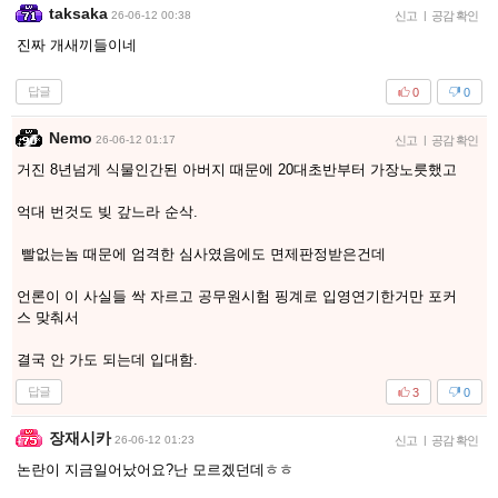
taksaka
26-06-12 00:38
신고
|
공감 확인
진짜 개새끼들이네
답글
0
0
Nemo
26-06-12 01:17
신고
|
공감 확인
거진 8년넘게 식물인간된 아버지 때문에 20대초반부터 가장노릇했고
억대 번것도 빚 갚느라 순삭.
빨없는놈 때문에 엄격한 심사였음에도 면제판정받은건데
언론이 이 사실들 싹 자르고 공무원시험 핑계로 입영연기한거만 포커
스 맞춰서
결국 안 가도 되는데 입대함.
답글
3
0
장재시카
26-06-12 01:23
신고
|
공감 확인
논란이 지금일어났어요?난 모르겠던데ㅎㅎ