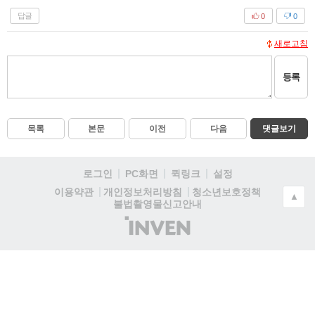
답글
0
0
새로고침
등록
목록
본문
이전
다음
댓글보기
로그인
PC화면
퀵링크
설정
청소년보호정책
이용약관
개인정보처리방침
▲
불법촬영물신고안내
(주)
인
벤