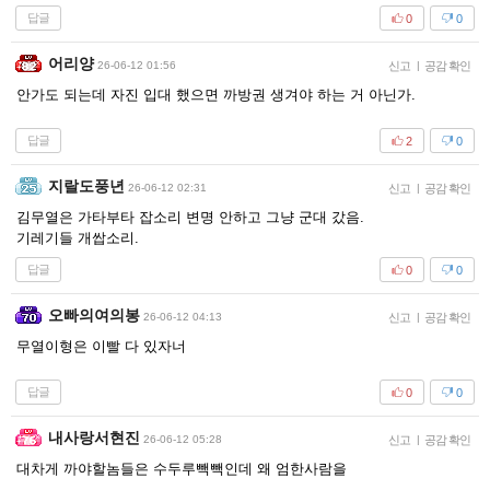
답글
0
0
어리양
26-06-12 01:56
신고
|
공감 확인
안가도 되는데 자진 입대 했으면 까방권 생겨야 하는 거 아닌가.
답글
2
0
지랄도풍년
26-06-12 02:31
신고
|
공감 확인
김무열은 가타부타 잡소리 변명 안하고 그냥 군대 갔음.
기레기들 개쌉소리.
답글
0
0
오빠의여의봉
26-06-12 04:13
신고
|
공감 확인
무열이형은 이빨 다 있자너
답글
0
0
내사랑서현진
26-06-12 05:28
신고
|
공감 확인
대차게 까야할놈들은 수두루빽빽인데 왜 엄한사람을