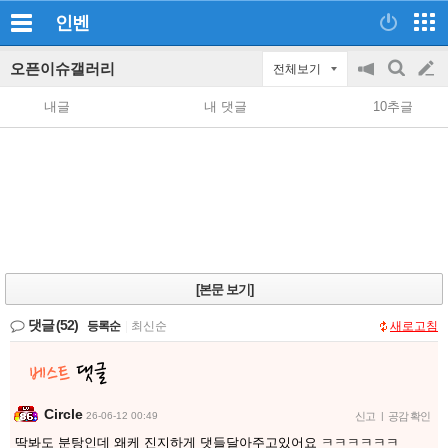
인벤
오픈이슈갤러리
전체보기
공
검
글
지
색
내글
내 댓글
10추글
on/off
쓰
기
[본문 보기]
댓글
(52)
등록순
|
최신순
새로고침
Circle
26-06-12 00:49
신고
|
공감 확인
딱봐도 분탕인데 왜케 진지하게 댓들달아주고있어요 ㅋㅋㅋㅋㅋㅋ