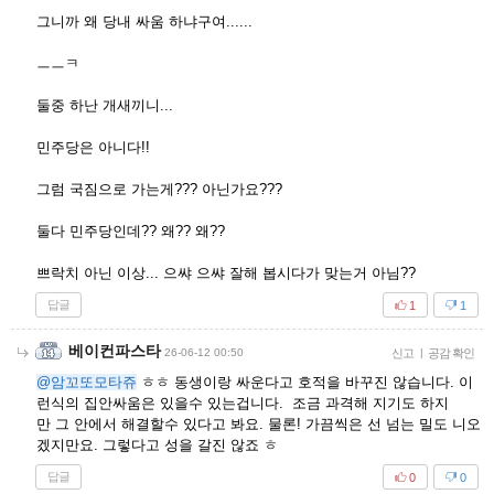
그니까 왜 당내 싸움 하냐구여......
ㅡㅡㅋ
둘중 하난 개새끼니...
민주당은 아니다!!
그럼 국짐으로 가는게??? 아닌가요???
둘다 민주당인데?? 왜?? 왜??
쁘락치 아닌 이상... 으쌰 으쌰 잘해 봅시다가 맞는거 아님??
답글
1
1
베이컨파스타
26-06-12 00:50
신고
|
공감 확인
@암꼬또모타쥬
ㅎㅎ 동생이랑 싸운다고 호적을 바꾸진 않습니다. 이
런식의 집안싸움은 있을수 있는겁니다. 조금 과격해 지기도 하지
만 그 안에서 해결할수 있다고 봐요. 물론! 가끔씩은 선 넘는 밀도 니오
겠지만요. 그렇다고 성을 갈진 않죠 ㅎ
답글
0
0