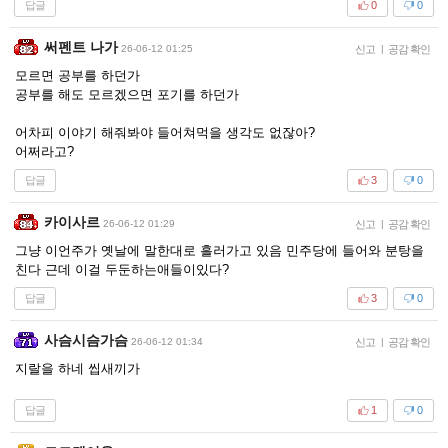
답글
0
0
써펜트 나가
26-06-12 01:25
신고
|
공감 확인
모르면 공부를 하던가
공부를 해도 모르겠으면 포기를 하던가
어차피 이야기 해줘봐야 들어쳐먹을 생각도 없잖아?
어쩌라고?
답글
3
0
카이사르
26-06-12 01:29
신고
|
공감 확인
그냥 이언주가 옛날에 말한대로 흘러가고 있음 민주당에 들어와 분탕을
친다 근데 이걸 두둔하는애들이있다?
답글
3
0
사슴시슴가슴
26-06-12 01:34
신고
|
공감 확인
지랄을 하네 씹새끼가
답글
1
0