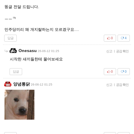
똥글 전달 드립니다.
ㅡㅡㅋ
민주당끼리 왜 개지랄하는지 모르겠구요....
답글
0
4
Onesasu
26-06-12 01:25
신고
|
공감 확인
시작한 새끼들한테 물어보세요
답글
0
0
양념통닭
26-06-12 01:25
신고
|
공감 확인