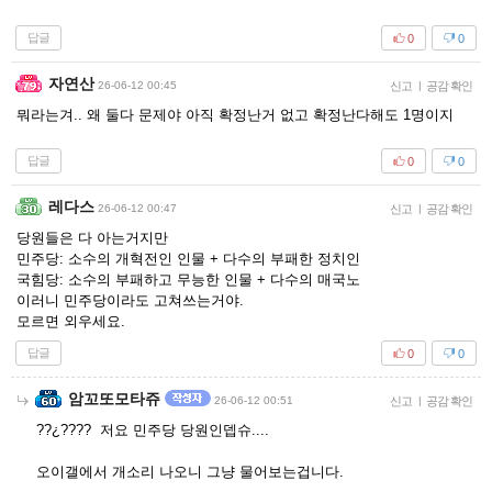
답글
0
0
자연산
26-06-12 00:45
신고
|
공감 확인
뭐라는겨.. 왜 둘다 문제야 아직 확정난거 없고 확정난다해도 1명이지
답글
0
0
레다스
26-06-12 00:47
신고
|
공감 확인
당원들은 다 아는거지만
민주당: 소수의 개혁전인 인물 + 다수의 부패한 정치인
국힘당: 소수의 부패하고 무능한 인물 + 다수의 매국노
이러니 민주당이라도 고쳐쓰는거야.
모르면 외우세요.
답글
0
0
암꼬또모타쥬
26-06-12 00:51
신고
|
공감 확인
??¿???? 저요 민주당 당원인뎁슈....
오이갤에서 개소리 나오니 그냥 물어보는겁니다.