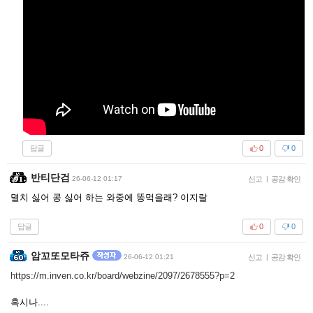
답글
0
0
반티단검
26-06-12 01:17
신고
|
공감 확인
멸치 싫어 콩 싫어 하는 와중에 똥먹을래? 이지랄
답글
0
0
암꼬또모타쥬
26-06-12 01:21
신고
|
공감 확인
https://m.inven.co.kr/board/webzine/2097/2678555?p=2
혹시나....