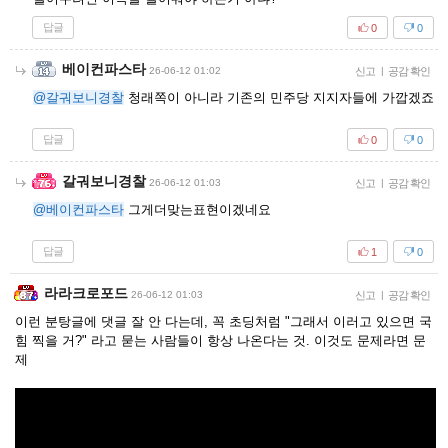
답글
0
0
베이컨파스타
26-06-12 01:02
신고
|
공감 확인
@갈궈보니경찰
청래쪽이 아니라 기존의 민주당 지지자들에 가깝겠죠
답글
0
0
갈궈보니경찰
26-06-12 01:03
신고
|
공감 확인
@베이컨파스타
그게더맞는표현이겠네요
답글
1
0
라라크로포드
26-06-12 01:03
신고
|
공감 확인
이런 분탕글에 댓글 잘 안 다는데, 꼭 초딩처럼 "그래서 이러고 있으면 국
힘 찍을 거?" 라고 묻는 사람들이 항상 나온다는 것. 이것도 문제라면 문
제