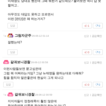
이재명도 당대표 했는데 그때 뭐한거 같으세요? 물어보면 역시 답 못
할꺼고..
아무것도 대답도 못하고 모르면서
이런 [판단]은 왜 하는거지?
답글
1
0
그림자군주
26-06-12 01:14
신고
|
공감 확인
잘했는데?
답글
0
0
갈궈보니경찰
26-06-12 00:58
신고
|
공감 확인
이런사람들보면 묻고싶은데
그럼 뭐 어쩌라는거임? 그냥 뉴재명들 원하는대로 다해줘?
힘을 합치자 말은좋은데 현실이 그게 되냐고
답글
0
0
갈궈보니경찰
26-06-12 00:59
신고
|
공감 확인
지지자들이 정청래쪽이 훨씬 많은데
들어주려면 이쪽을 들어줘야 하는거 아냐?