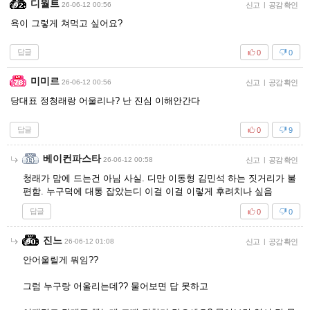
디월트
26-06-12 00:56
신고
|
공감 확인
욕이 그렇게 쳐먹고 싶어요?
답글
0
0
미미르
26-06-12 00:56
신고
|
공감 확인
당대표 정청래랑 어울리나? 난 진심 이해안간다
답글
0
9
베이컨파스타
26-06-12 00:58
신고
|
공감 확인
청래가 맘에 드는건 아님 사실. 디만 이동형 김민석 하는 짓거리가 불
편함. 누구덕에 대통 잡았는디 이걸 이걸 이렇게 후려치나 싶음
답글
0
0
진느
26-06-12 01:08
신고
|
공감 확인
안어울릴게 뭐임??
그럼 누구랑 어울리는데?? 물어보면 답 못하고