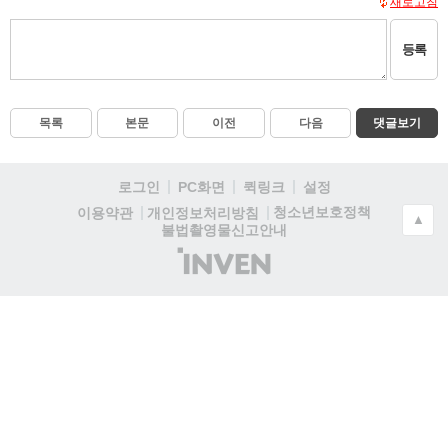
새로고침
등록
목록
본문
이전
다음
댓글보기
로그인
PC화면
퀵링크
설정
청소년보호정책
이용약관
개인정보처리방침
▲
불법촬영물신고안내
(주)
인
벤