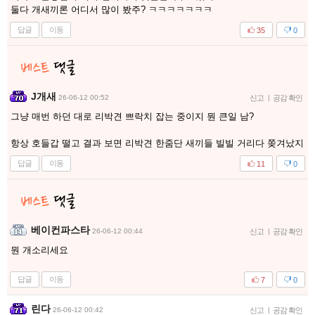
둘다 개새끼론 어디서 많이 봤주? ㅋㅋㅋㅋㅋㅋㅋ
답글
이동
35
0
J개새
26-06-12 00:52
신고
|
공감 확인
그냥 매번 하던 대로 리박견 쁘락치 잡는 중이지 뭔 큰일 남?
항상 호들갑 떨고 결과 보면 리박견 한줌단 새끼들 빌빌 거리다 쫒겨났지
답글
이동
11
0
베이컨파스타
26-06-12 00:44
신고
|
공감 확인
뭔 개소리세요
답글
이동
7
0
린다
26-06-12 00:42
신고
|
공감 확인