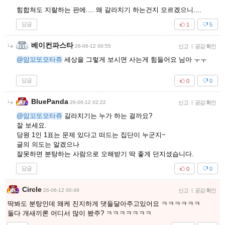
힘합쳐도 지랄하는 판에.... 왜 갈라치기 하는건지 모르겠으니....
답글
1
5
베이컨파스타
26-06-12 00:55
신고
|
공감 확인
@암꼬또모타쥬
세상을 그렇게 보시면 사는게 힘들어요 님아 ㅜㅜ
답글
0
0
BluePanda
26-06-12 02:22
신고
|
공감 확인
@암꼬또모타쥬
갈라치기는 누가 하는 걸까요?
잘 보세요.
당원 1인 1표는 문제 있다고 떠드는 집단이 누군지~
글의 의도는 알겠으나
잘못하면 분탕하는 사람으로 오해받기 딱 좋게 던지셨습니다.
답글
0
0
Circle
26-06-12 00:49
신고
|
공감 확인
딱봐도 분탕인데 왜케 진지하게 댓들달아주고있어요 ㅋㅋㅋㅋㅋㅋ
둘다 개새끼론 어디서 많이 봤주? ㅋㅋㅋㅋㅋㅋㅋ