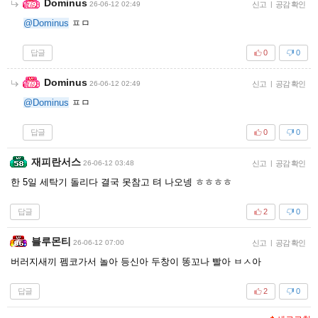
Dominus
26-06-12 02:49
신고
|
공감 확인
@Dominus
ㅍㅁ
답글
0
0
Dominus
26-06-12 02:49
신고
|
공감 확인
@Dominus
ㅍㅁ
답글
0
0
재피란서스
26-06-12 03:48
신고
|
공감 확인
한 5일 세탁기 돌리다 결국 못참고 텨 나오넹 ㅎㅎㅎㅎ
답글
2
0
블루몬티
26-06-12 07:00
신고
|
공감 확인
버러지새끼 펨코가서 놀아 등신아 두창이 똥꼬나 빨아 ㅂㅅ아
답글
2
0