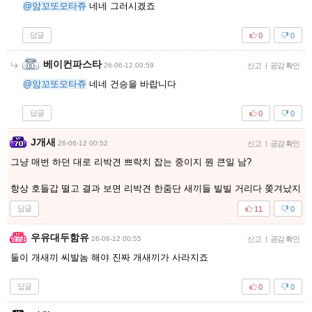
@암꼬또모타쥬
네네 그러시겠죠
답글
0
0
베이컨파스타
26-06-12 00:59
신고
|
공감 확인
@암꼬또모타쥬
네네 건승을 바랍니다
답글
0
0
J개새
26-06-12 00:52
신고
|
공감 확인
그냥 매번 하던 대로 리박견 쁘락치 잡는 중이지 뭔 큰일 남?
항상 호들갑 떨고 결과 보면 리박견 한줌단 새끼들 빌빌 거리다 쫒겨났지
답글
11
0
우유대두함유
26-06-12 00:55
신고
|
공감 확인
둘이 개새끼 씨발놈 해야 진짜 개새끼가 사라지죠
답글
0
0