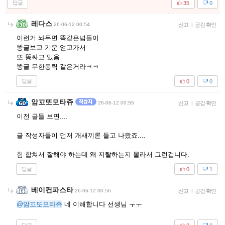
답글
35
0
레다스
26-06-12 00:54
신고
|
공감 확인
이런거 놔두면 똑같은넘들이
똥글보고 기운 얻고가서
또 똥싸고 있음.
똥글 무한동력 같은거라ㅋㅋ
답글
0
0
암꼬또모타쥬
26-06-12 00:55
신고
|
공감 확인
이전 글들 보면....
글 작성자들이 먼저 개새끼론 들고 나왔죠....
힘 합쳐서 잘해야 하는데 왜 지랄하는지 몰라서 그런겁니다.
답글
0
1
베이컨파스타
26-06-12 00:56
신고
|
공감 확인
@암꼬또모타쥬
네 이해합니다 선생님 ㅜㅜ