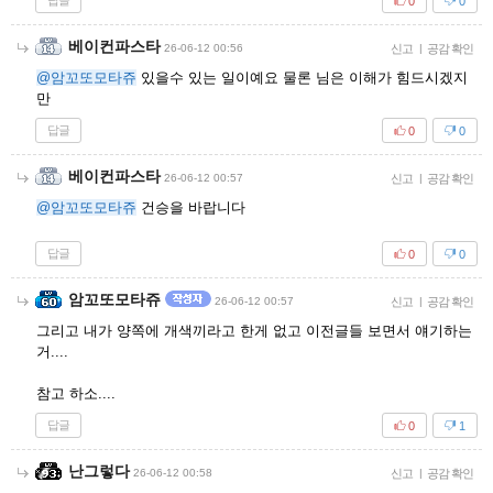
답글
0
0
베이컨파스타
26-06-12 00:56
신고
|
공감 확인
@암꼬또모타쥬
있을수 있는 일이예요 물론 님은 이해가 힘드시겠지
만
답글
0
0
베이컨파스타
26-06-12 00:57
신고
|
공감 확인
@암꼬또모타쥬
건승을 바랍니다
답글
0
0
암꼬또모타쥬
26-06-12 00:57
신고
|
공감 확인
그리고 내가 양쪽에 개색끼라고 한게 없고 이전글들 보면서 얘기하는
거....
참고 하소....
답글
0
1
난그렇다
26-06-12 00:58
신고
|
공감 확인