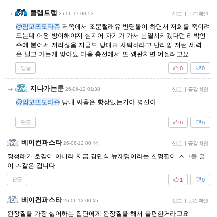
클랩트랩
26-06-12 00:53
신고
|
공감 확인
@암꼬또모타쥬
저쪽에서 조문털래유 반명몰이 하면서 저희를 죽이려
드는데 어쩜 방어해야지 심지어 자기가 가서 분열시키겠다던 리박언
주에 붙어서 저러잖음 지금도 당대표 사퇴하라고 난리임 저런 세력
은 털고 가는게 맞아요 다음 총선에서 또 깽판치면 어쩔려고요
답글
0
0
지나가는룬
26-06-12 01:38
신고
|
공감 확인
@암꼬또모타쥬
당내 싸움은 항상있는거야 병신아
답글
0
0
베이컨파스타
26-06-12 00:44
신고
|
공감 확인
정청래가 호감이 아니라 지금 김민석 뉴재명이라는 친명팔이 ㅅㄱ들 꼴
이 ㅈ같은 겁니다
답글
1
0
베이컨파스타
26-06-12 00:45
신고
|
공감 확인
완장질을 가장 싫어하는 집단에게 완장질을 해서 불편한거라고요