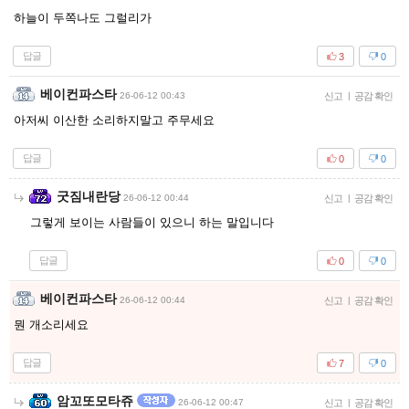
하늘이 두쪽나도 그럴리가
답글
3
0
베이컨파스타
26-06-12 00:43
신고
|
공감 확인
아저씨 이산한 소리하지말고 주무세요
답글
0
0
굿짐내란당
26-06-12 00:44
신고
|
공감 확인
그렇게 보이는 사람들이 있으니 하는 말입니다
답글
0
0
베이컨파스타
26-06-12 00:44
신고
|
공감 확인
뭔 개소리세요
답글
7
0
암꼬또모타쥬
26-06-12 00:47
신고
|
공감 확인