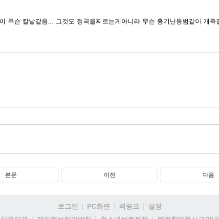
 무슨 칼날같음... 그것도 정곡을찌르는게아니라 무슨 흉기난동범같이 개족같
본문
이전
다음
로그인
PC화면
퀵링크
설정