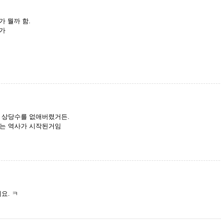
 뭘까 함.
인가
 상당수를 없애버렸거든.
패는 역사가 시작된거임
요. ㅋ