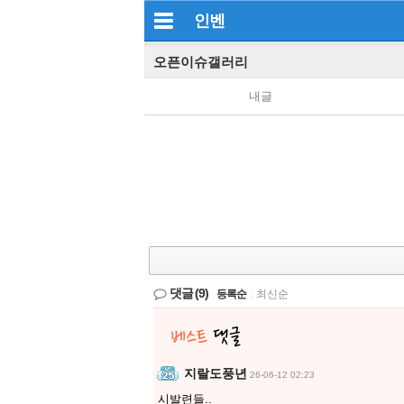
인벤
오픈이슈갤러리
내글
댓글
(9)
등록순
|
최신순
지랄도풍년
26-06-12 02:23
시발련들..