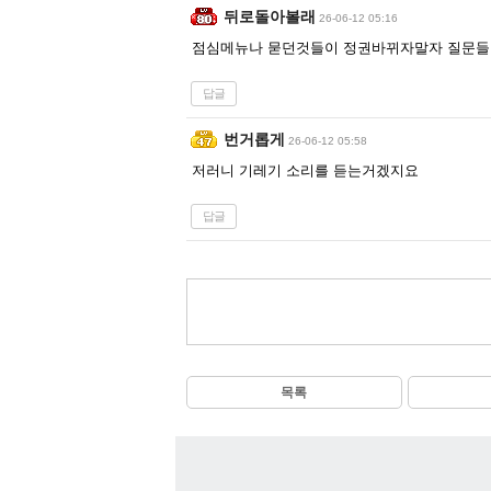
뒤로돌아볼래
26-06-12 05:16
점심메뉴나 묻던것들이 정권바뀌자말자 질문들이
답글
번거롭게
26-06-12 05:58
저러니 기레기 소리를 듣는거겠지요
답글
목록