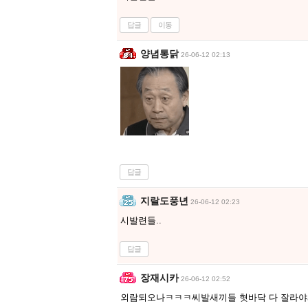
답글
이동
양념통닭
26-06-12 02:13
답글
지랄도풍년
26-06-12 02:23
시발련들..
답글
장재시카
26-06-12 02:52
외람되오나ㅋㅋㅋ씨발새끼들 혓바닥 다 잘라