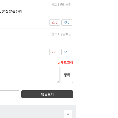
신고
|
공감 확인
은질문들만함....
0
0
신고
|
공감 확인
0
0
새로고침
등록
댓글보기
▲