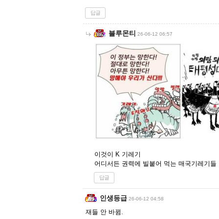
답글
블루몬티
26-06-12 06:57
이것이 K 기레기
어디서든 권력에 빌붙어 먹는 매국기레기들
답글
인생등급
26-06-12 04:58
재들 안 바뀜.