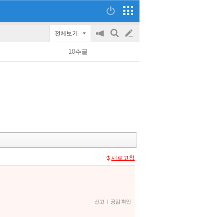
전체보기
공
검
글
지
색
10추글
on/off
쓰
기
새로고침
신고
|
공감 확인