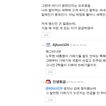
그런데 어디가 원천인지는 모르겠음.
나라 말아먹는 세력에 고개 숙이고 절하는 속내가
일제인가 중궈인가, 아님 박정희 똘마니 세력
저게 병신인 건 알겠는데,
가끔 왜 저런 게 있는 지가 궁금하잖아.
답글
Ajfucn124
26-06-12 05:31
왜그러냐면
노무현 대통령이 기레기들 말도 안되는 특혜
그때부터 기레기와 국힘이 손잡고 민주당 
그니깐 2찍들이 사회의 쓰레기들이지
답글
인생등급
26-06-12 06:51
@Ajfucn124
생각난 김에 찾아봤는데
그 발언한 기레기가 누군지는 언급을 안 하네
답글