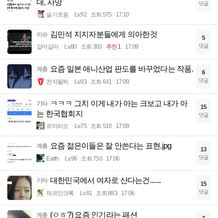
대, 사망
댓글
슬기로움
Lv.92
조회 575
17:10
김민석 지지자분들에게 의아한것
이슈
5
댓글
갈마갈마
Lv.80
조회 383
추천 1
17:09
요즘 일본 애니산업 판도를 바꾸었다는 작품.
계층
6
댓글
전자팔찌
Lv.93
조회 641
17:09
ㅋㅋㅋ 그치 이게 내가 아는 크보고 내가 아
기타
15
는 한국협회지
댓글
르마리오
Lv.75
조회 510
17:09
요즘 젊은이들은 잘 안쓴다는 표현.jpg
계층
13
댓글
Earth
Lv.96
조회 750
17:06
대한민국에서 여자로 산다는건.......
기타
15
댓글
제르만크록
Lv.81
조회 883
17:06
(ㅇㅎ?) 요즘 인기라는 패션
계층