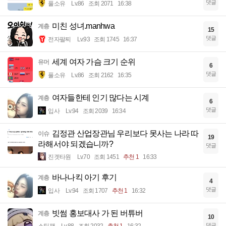
댓글
풀소유
Lv.86
조회 2071
16:38
미친 성녀.manhwa
계층
15
댓글
전자팔찌
Lv.93
조회 1745
16:37
세계 여자 가슴 크기 순위
유머
6
댓글
풀소유
Lv.86
조회 2162
16:35
여자들한테 인기 많다는 시계
계층
6
댓글
입사
Lv.94
조회 2039
16:34
김정관 산업장관님 우리보다 못사는 나라 따
이슈
19
라해서야 되겠습니까?
댓글
진겟타원
Lv.70
조회 1451
추천 1
16:33
바나나킥 아기 후기
계층
4
댓글
입사
Lv.94
조회 1707
추천 1
16:32
빗썸 홍보대사 가 된 버튜버
계층
10
댓글
스팀팩
Lv.88
조회 2032
추천 1
16:32