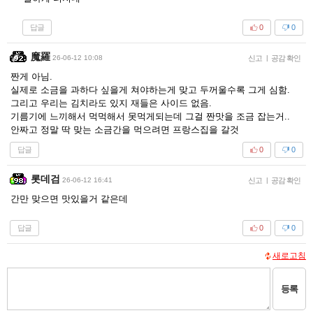
답글
0
0
魔羅
26-06-12 10:08
신고
|
공감 확인
짠게 아님.
실제로 소금을 과하다 싶을게 쳐야하는게 맞고 두꺼울수록 그게 심함.
그리고 우리는 김치라도 있지 재들은 사이드 없음.
기름기에 느끼해서 먹먹해서 못먹게되는데 그걸 짠맛을 조금 잡는거..
안짜고 정말 딱 맞는 소금간을 먹으려면 프랑스집을 갈것
답글
0
0
롯데검
26-06-12 16:41
신고
|
공감 확인
간만 맞으면 맛있을거 같은데
답글
0
0
새로고침
등록