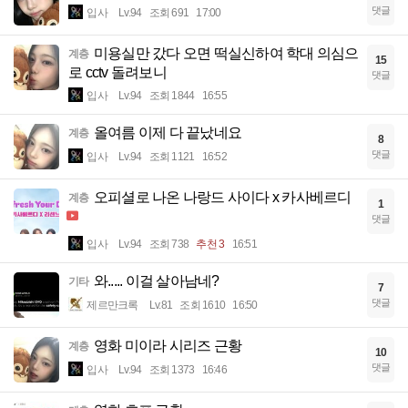
댓글
입사
Lv.94
조회 691
17:00
미용실만 갔다 오면 떡실신하여 학대 의심으
계층
15
로 cctv 돌려보니
댓글
입사
Lv.94
조회 1844
16:55
올여름 이제 다 끝났네요
계층
8
댓글
입사
Lv.94
조회 1121
16:52
오피셜로 나온 나랑드 사이다 x 카사베르디
계층
1
댓글
입사
Lv.94
조회 738
추천 3
16:51
와..... 이걸 살아남네?
기타
7
댓글
제르만크록
Lv.81
조회 1610
16:50
영화 미이라 시리즈 근황
계층
10
댓글
입사
Lv.94
조회 1373
16:46