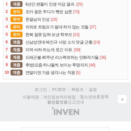
1
계층
[29]
6년간 편돌이 인생 마감 결과.
2
유머
[78]
조카 용돈 주다가 뺏은 삼촌
3
유머
[19]
존잘남의 인성
4
유머
[37]
의외로 트럼프가 절대 하지 않는 것들
5
유머
[33]
한복 잘못 입혀 보낸 학부모
6
계층
[24]
신남성연대 배인규 사망 소식 댓글 근황
7
계층
[59]
지역 비하 하는게 웃긴 이유.
8
계층
[36]
드래곤볼 40주년 리스펙트하는 만화작가들
9
계층
[48]
후방)요즘 하나둘씩 보이는 투명의자
10
계층
[5]
연말이면 가끔 생각나는 직원
로그인
PC화면
퀵링크
설정
청소년보호정책
이용약관
개인정보처리방침
▲
불법촬영물신고안내
(주)
인
벤