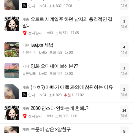
7
댓글
입사
Lv.94
조회 832
17:06
요트로 세계일주 하던 남자의 충격적인 결
계층
3
말..
댓글
전자팔찌
Lv.93
조회 671
17:05
isa/pbr 세법
이슈
4
댓글
신인선수
Lv.65
조회 428
17:03
영화 오디세이 보신분??
기타
3
댓글
슬픈벌레
Lv.42
조회 497
17:03
(ㅇㅎ?) 아빠가 애들 과외에 참관하는 이유
계층
2
댓글
입사
Lv.94
조회 820
추천 1
17:02
2030 인스타 안하는게 흔해..?
계층
14
댓글
전자팔찌
Lv.93
조회 982
17:01
수준이 같은 x알친구
계층
5