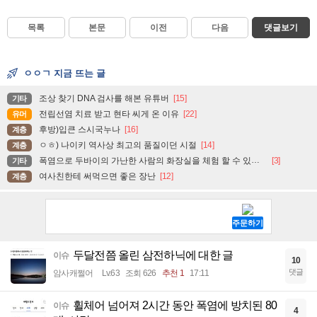
목록
본문
이전
다음
댓글보기
ㅇㅇㄱ 지금 뜨는 글
조상 찾기 DNA 검사를 해본 유튜버
[15]
기타
전립선염 치료 받고 현타 씨게 온 이유
[22]
유머
후방)입큰 스시국누나
[16]
계층
ㅇㅎ) 나이키 역사상 최고의 품질이던 시절
[14]
계층
폭염으로 두바이의 가난한 사람의 화장실을 체험 할 수 있는 곳
[3]
기타
여사친한테 써먹으면 좋은 장난
[12]
계층
두달전쯤 올린 삼전하닉에 대한 글
이슈
10
댓글
암사캐쩔어
Lv.63
조회 626
추천 1
17:11
휠체어 넘어져 2시간 동안 폭염에 방치된 80
이슈
4