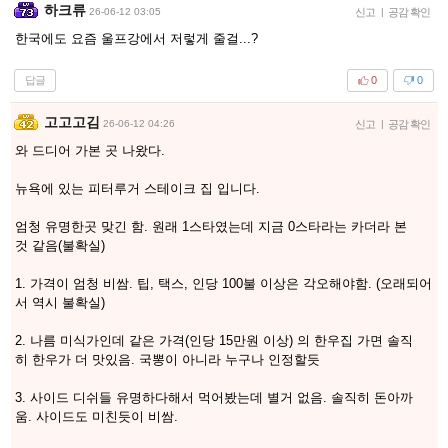
하크류
26-06-12 03:05
신고
|
공감 확인
한국에도 요즘 울프강에서 저렇게 줄걸...?
답글
0
0
고고고김
26-06-12 04:26
신고
|
공감 확인
와 드디어 가본 곳 나왔다.
뉴욕에 있는 피터루거 스테이크 집 입니다.
엄청 유명한곳 맞긴 함. 원래 1스타였는데 지금 0스타라는 카더라 본
것 같음(불확실)
1. 가격이 엄청 비쌈. 팁, 택스, 인당 100불 이상은 각오해야함. (오래되어
서 역시 불확실)
2. 나름 미식가인데 같은 가격(인당 15만원 이상) 의 한우집 가면 솔직
히 한우가 더 맛있음. 국뽕이 아니라 누구나 인정할듯
3. 사이드 디쉬들 유명하다해서 먹어봤는데 별거 없음. 솔직히 돈아까
움. 사이드도 미친듯이 비쌈.