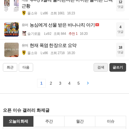
12
근황
댓글
풀소유
Lv.86
조회 1661
16:23
농심에게 선물 받은 바나나킥 아기
유머
4
댓글
슬기로움
Lv.92
조회 844
추천 1
16:20
현재 폭염 한장으로 요약
유머
18
댓글
풀소유
Lv.86
조회 2718
16:20
최근
다음
검색
글쓰기
1
2
3
4
5
오픈 이슈 갤러리 화제글
오늘의 화제
주간
월간
이슈