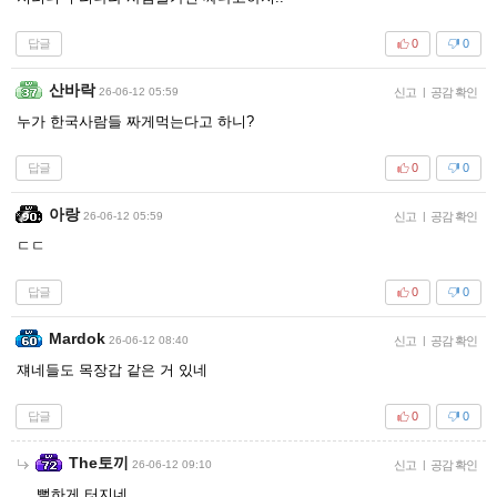
답글
0
0
산바락
26-06-12 05:59
신고
|
공감 확인
누가 한국사람들 짜게먹는다고 하니?
답글
0
0
아랑
26-06-12 05:59
신고
|
공감 확인
ㄷㄷ
답글
0
0
Mardok
26-06-12 08:40
신고
|
공감 확인
쟤네들도 목장갑 같은 거 있네
답글
0
0
The토끼
26-06-12 09:10
신고
|
공감 확인
뻘하게 터지네