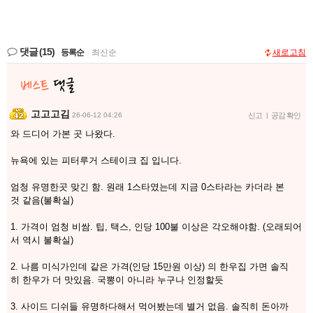
댓글
(15)
등록순
|
최신순
새로고침
고고고김
26-06-12 04:26
신고
|
공감 확인
와 드디어 가본 곳 나왔다.
뉴욕에 있는 피터루거 스테이크 집 입니다.
엄청 유명한곳 맞긴 함. 원래 1스타였는데 지금 0스타라는 카더라 본
것 같음(불확실)
1. 가격이 엄청 비쌈. 팁, 택스, 인당 100불 이상은 각오해야함. (오래되어
서 역시 불확실)
2. 나름 미식가인데 같은 가격(인당 15만원 이상) 의 한우집 가면 솔직
히 한우가 더 맛있음. 국뽕이 아니라 누구나 인정할듯
3. 사이드 디쉬들 유명하다해서 먹어봤는데 별거 없음. 솔직히 돈아까