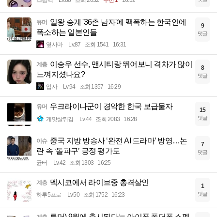
일왕 승계 '36촌 남자'에 팩폭하는 한국인에
유머
9
폭소하는 일본인들
댓글
옆사마
Lv.87
조회 1541
16:31
이승우 선수, 맨시티랑 뛰어보니 격차가 많이
계층
8
느껴지셨나요?
댓글
입사
Lv.94
조회 1357
16:29
우크라이나군이 경악한 한국 보급물자
유머
15
댓글
게맛살튀김
Lv.44
조회 2083
16:28
중국 지방 방송사 ‘완전 AI 드라마’ 방영…논
이슈
7
란 속 ‘돌파구’ 긍정 평가도
댓글
균터
Lv.42
조회 1303
16:25
멕시코에서 라이브중 총격살인
계층
1
댓글
하루5프로
Lv.50
조회 1752
16:23
루머) 9월에 출시된다는 아이폰 폴더폰 스펙
계층