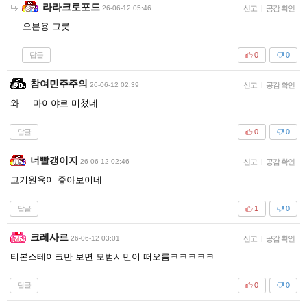
라라크로포드
26-06-12 05:46
신고
|
공감 확인
오븐용 그릇
답글
0
0
참여민주주의
26-06-12 02:39
신고
|
공감 확인
와.... 마이야르 미쳤네...
답글
0
0
너빨갱이지
26-06-12 02:46
신고
|
공감 확인
고기원육이 좋아보이네
답글
1
0
크레사르
26-06-12 03:01
신고
|
공감 확인
티본스테이크만 보면 모범시민이 떠오름ㅋㅋㅋㅋㅋ
답글
0
0