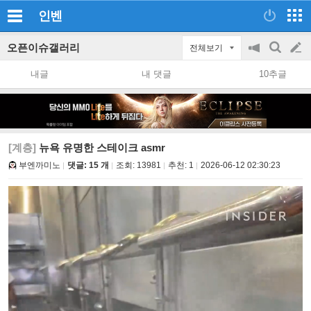
인벤
오픈이슈갤러리
전체보기
공
검
글
지
색
내글
내 댓글
10추글
on/off
쓰
기
[계층]
뉴욕 유명한 스테이크 asmr
부엔까미노
댓글: 15 개
조회:
13981
추천:
1
2026-06-12 02:30:23