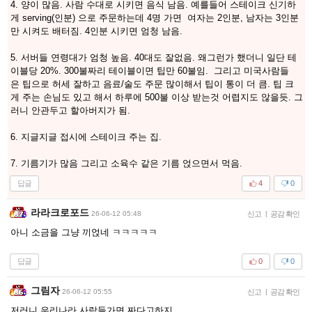
4. 양이 많음. 사람 수대로 시키면 음식 남음. 예를들어 스테이크 신기하
게 serving(인분) 으로 주문하는데 4명 가면 여자는 2인분, 남자는 3인분
만 시켜도 배터짐. 4인분 시키면 엄청 남음.
5. 서버들 연령대가 엄청 높음. 40대도 잘없음. 왜그런가 했더니 일단 테
이블당 20%. 300불짜리 테이블이면 팁만 60불임. 그리고 미국사람들
은 팁으로 허세 잘하고 음료/술도 주문 많이해서 팁이 통이 더 큼. 팁 크
게 주는 손님도 있고 해서 하루에 500불 이상 받는것 어렵지도 않을듯. 그
러니 안관두고 할아버지가 됨.
6. 지글지글 접시에 스테이크 주는 집.
7. 기름기가 많음 그리고 소육수 같은 기름 얹으면서 먹음.
답글
4
0
라라크로포드
26-06-12 05:48
신고
|
공감 확인
아니 소금을 그냥 끼얹네 ㅋㅋㅋㅋㅋ
답글
0
0
그림자
26-06-12 05:55
신고
|
공감 확인
저러니 우리나라 사람들가면 짜다고하지..