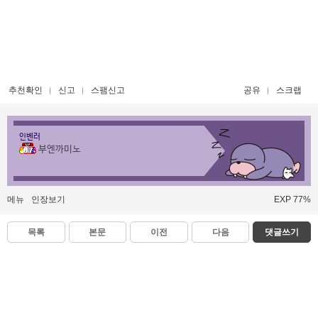
추천확인
신고
스팸신고
공유
스크랩
인벤러
부엔까미노
메뉴
인장보기
EXP 77%
목록
본문
이전
다음
댓글쓰기