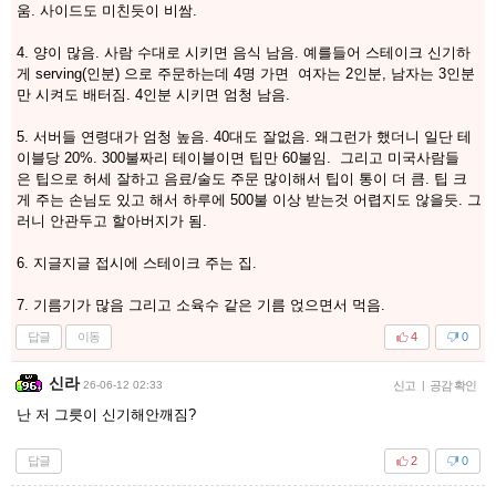
움. 사이드도 미친듯이 비쌈.
4. 양이 많음. 사람 수대로 시키면 음식 남음. 예를들어 스테이크 신기하
게 serving(인분) 으로 주문하는데 4명 가면 여자는 2인분, 남자는 3인분
만 시켜도 배터짐. 4인분 시키면 엄청 남음.
5. 서버들 연령대가 엄청 높음. 40대도 잘없음. 왜그런가 했더니 일단 테
이블당 20%. 300불짜리 테이블이면 팁만 60불임. 그리고 미국사람들
은 팁으로 허세 잘하고 음료/술도 주문 많이해서 팁이 통이 더 큼. 팁 크
게 주는 손님도 있고 해서 하루에 500불 이상 받는것 어렵지도 않을듯. 그
러니 안관두고 할아버지가 됨.
6. 지글지글 접시에 스테이크 주는 집.
7. 기름기가 많음 그리고 소육수 같은 기름 얹으면서 먹음.
답글
이동
4
0
신라
26-06-12 02:33
신고
|
공감 확인
난 저 그릇이 신기해안깨짐?
답글
2
0