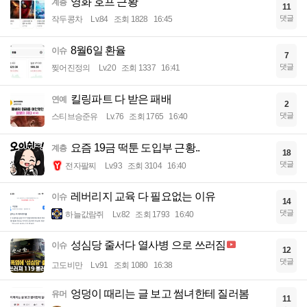
영화 호프 근황
계층
11
댓글
작두콩차
Lv.84
조회 1828
16:45
8월6일 환율
이슈
7
댓글
찢어진정의
Lv.20
조회 1337
16:41
킬링파트 다 받은 패배
연예
2
댓글
스티브승준유
Lv.76
조회 1765
16:40
요즘 19금 떡툰 도입부 근황..
계층
18
댓글
전자팔찌
Lv.93
조회 3104
16:40
레버리지 교육 다 필요없는 이유
이슈
14
댓글
하늘값람쥐
Lv.82
조회 1793
16:40
성심당 줄서다 열사병 으로 쓰러짐
이슈
12
댓글
고도비만
Lv.91
조회 1080
16:38
엉덩이 때리는 글 보고 썸녀한테 질러봄
유머
11