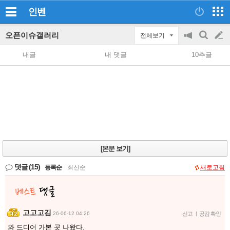
인벤
오픈이슈갤러리
전체보기
공
검
글
지
색
내글
내 댓글
10추글
on/off
쓰
기
[본문 보기]
댓글
(15)
등록순
|
최신순
새로고침
고고고김
26-06-12 04:26
신고
|
공감 확인
와 드디어 가본 곳 나왔다.