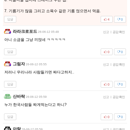
7. 기름기가 많음 그리고 소육수 같은 기름 얹으면서 먹음.
답글
4
0
라라크로포드
26-06-12 05:48
신고
|
공감 확인
아니 소금을 그냥 끼얹네 ㅋㅋㅋㅋㅋ
답글
0
0
그림자
26-06-12 05:55
신고
|
공감 확인
저러니 우리나라 사람들가면 짜다고하지..
답글
0
0
산바락
26-06-12 05:59
신고
|
공감 확인
누가 한국사람들 짜게먹는다고 하니?
답글
0
0
아랑
26-06-12 05:59
신고
|
공감 확인