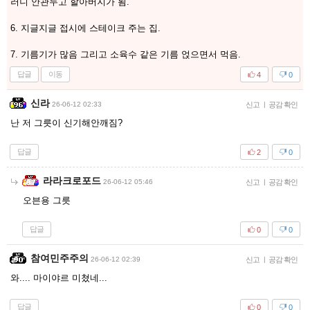
러니 안관두고 할아버지가 됨.
6. 지글지글 접시에 스테이크 주는 집.
7. 기름기가 많음 그리고 소육수 같은 기름 얹으면서 먹음.
답글
이동
4
0
신라
26-06-12 02:33
신고
|
공감 확인
난 저 그릇이 신기해안깨짐?
답글
2
0
라라크로포드
26-06-12 05:46
신고
|
공감 확인
오븐용 그릇
답글
0
0
참여민주주의
26-06-12 02:39
신고
|
공감 확인
와.... 마이야르 미쳤네...
답글
0
0