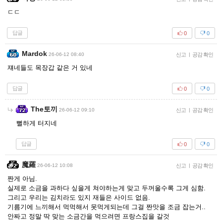
ㄷㄷ
답글
0
0
Mardok
26-06-12 08:40
신고
|
공감 확인
쟤네들도 목장갑 같은 거 있네
답글
0
0
The토끼
26-06-12 09:10
신고
|
공감 확인
뻘하게 터지네
답글
0
0
魔羅
26-06-12 10:08
신고
|
공감 확인
짠게 아님.
실제로 소금을 과하다 싶을게 쳐야하는게 맞고 두꺼울수록 그게 심함.
그리고 우리는 김치라도 있지 재들은 사이드 없음.
기름기에 느끼해서 먹먹해서 못먹게되는데 그걸 짠맛을 조금 잡는거..
안짜고 정말 딱 맞는 소금간을 먹으려면 프랑스집을 갈것