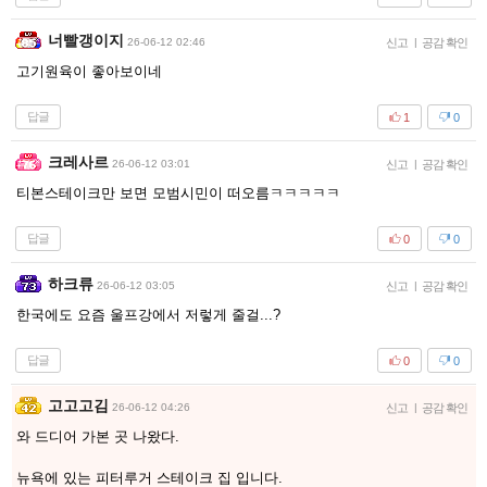
너빨갱이지
26-06-12 02:46
신고
|
공감 확인
고기원육이 좋아보이네
답글
1
0
크레사르
26-06-12 03:01
신고
|
공감 확인
티본스테이크만 보면 모범시민이 떠오름ㅋㅋㅋㅋㅋ
답글
0
0
하크류
26-06-12 03:05
신고
|
공감 확인
한국에도 요즘 울프강에서 저렇게 줄걸...?
답글
0
0
고고고김
26-06-12 04:26
신고
|
공감 확인
와 드디어 가본 곳 나왔다.
뉴욕에 있는 피터루거 스테이크 집 입니다.