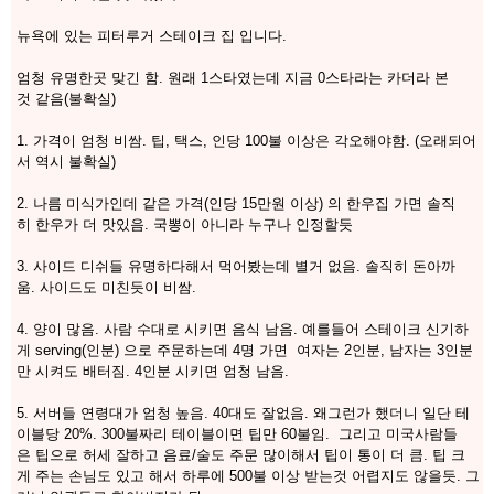
뉴욕에 있는 피터루거 스테이크 집 입니다.
엄청 유명한곳 맞긴 함. 원래 1스타였는데 지금 0스타라는 카더라 본
것 같음(불확실)
1. 가격이 엄청 비쌈. 팁, 택스, 인당 100불 이상은 각오해야함. (오래되어
서 역시 불확실)
2. 나름 미식가인데 같은 가격(인당 15만원 이상) 의 한우집 가면 솔직
히 한우가 더 맛있음. 국뽕이 아니라 누구나 인정할듯
3. 사이드 디쉬들 유명하다해서 먹어봤는데 별거 없음. 솔직히 돈아까
움. 사이드도 미친듯이 비쌈.
4. 양이 많음. 사람 수대로 시키면 음식 남음. 예를들어 스테이크 신기하
게 serving(인분) 으로 주문하는데 4명 가면 여자는 2인분, 남자는 3인분
만 시켜도 배터짐. 4인분 시키면 엄청 남음.
5. 서버들 연령대가 엄청 높음. 40대도 잘없음. 왜그런가 했더니 일단 테
이블당 20%. 300불짜리 테이블이면 팁만 60불임. 그리고 미국사람들
은 팁으로 허세 잘하고 음료/술도 주문 많이해서 팁이 통이 더 큼. 팁 크
게 주는 손님도 있고 해서 하루에 500불 이상 받는것 어렵지도 않을듯. 그