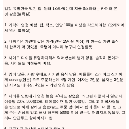
엄청 유명한곳 맞긴 함. 원래 1스타였는데 지금 0스타라는 카더라 본
것 같음(불확실)
1. 가격이 엄청 비쌈. 팁, 택스, 인당 100불 이상은 각오해야함. (오래되어
서 역시 불확실)
2. 나름 미식가인데 같은 가격(인당 15만원 이상) 의 한우집 가면 솔직
히 한우가 더 맛있음. 국뽕이 아니라 누구나 인정할듯
3. 사이드 디쉬들 유명하다해서 먹어봤는데 별거 없음. 솔직히 돈아까
움. 사이드도 미친듯이 비쌈.
4. 양이 많음. 사람 수대로 시키면 음식 남음. 예를들어 스테이크 신기하
게 serving(인분) 으로 주문하는데 4명 가면 여자는 2인분, 남자는 3인분
만 시켜도 배터짐. 4인분 시키면 엄청 남음.
5. 서버들 연령대가 엄청 높음. 40대도 잘없음. 왜그런가 했더니 일단 테
이블당 20%. 300불짜리 테이블이면 팁만 60불임. 그리고 미국사람들
은 팁으로 허세 잘하고 음료/술도 주문 많이해서 팁이 통이 더 큼. 팁 크
게 주는 손님도 있고 해서 하루에 500불 이상 받는것 어렵지도 않을듯. 그
러니 안관두고 할아버지가 됨.
6. 지글지글 접시에 스테이크 주는 집.