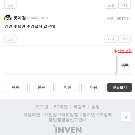
답글
0
0
롯데검
26-06-12 16:41
신고
|
공감 확인
간만 맞으면 맛있을거 같은데
답글
0
0
새로고침
등록
목록
본문
이전
다음
댓글보기
로그인
PC화면
퀵링크
설정
청소년보호정책
이용약관
개인정보처리방침
▲
불법촬영물신고안내
(주)
인