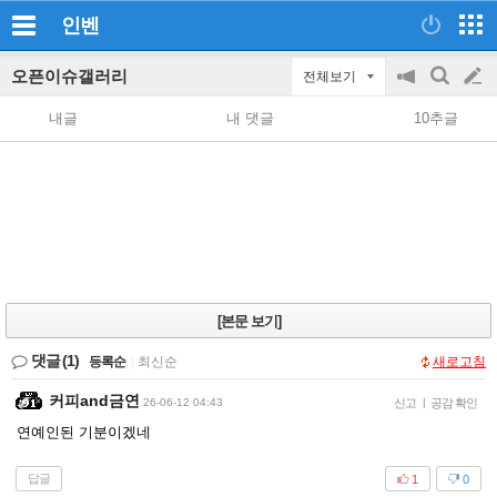
인벤
오픈이슈갤러리
전체보기
공
검
글
지
색
내글
내 댓글
10추글
on/off
쓰
기
[본문 보기]
댓글
(1)
등록순
|
최신순
새로고침
커피and금연
26-06-12 04:43
신고
|
공감 확인
연예인된 기분이겠네
답글
1
0