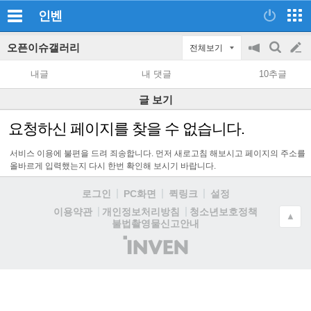
인벤
오픈이슈갤러리
전체보기
공
검
글
지
색
내글
내 댓글
10추글
on/off
쓰
글 보기
기
요청하신 페이지를 찾을 수 없습니다.
서비스 이용에 불편을 드려 죄송합니다. 먼저 새로고침 해보시고 페이지의 주소를
올바르게 입력했는지 다시 한번 확인해 보시기 바랍니다.
로그인
PC화면
퀵링크
설정
청소년보호정책
이용약관
개인정보처리방침
▲
불법촬영물신고안내
(주)
인
벤