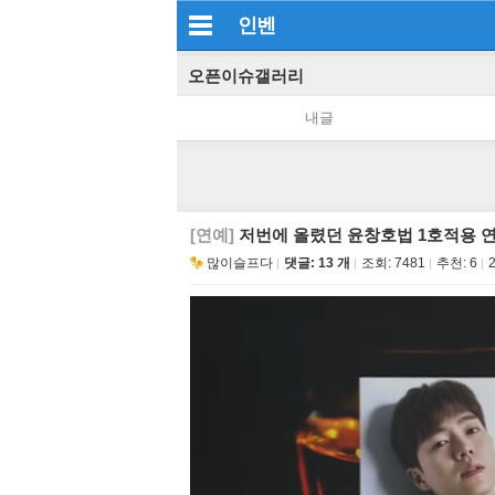
인벤
오픈이슈갤러리
내글
[연예]
저번에 올렸던 윤창호법 1호적용 
많이슬프다
댓글: 13 개
조회:
7481
추천:
6