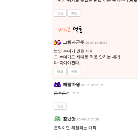
국민의 평가로 좢같은 판결 하는 판사부터 AI
답글
이동
그림자군주
26-06-12 05:55
법안 누더기 만든 새끼
그 누더기도 제대로 적용 안하는 새끼
다 죽여야된다
답글
이동
메탈마왕
26-06-12 05:26
음주운전 ㅋㅋ
답글
끝났엉
26-06-12 05:30
돈먹이면 해결되는 매직