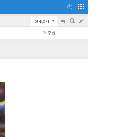
전체보기
공
검
글
지
색
10추글
on/off
쓰
기