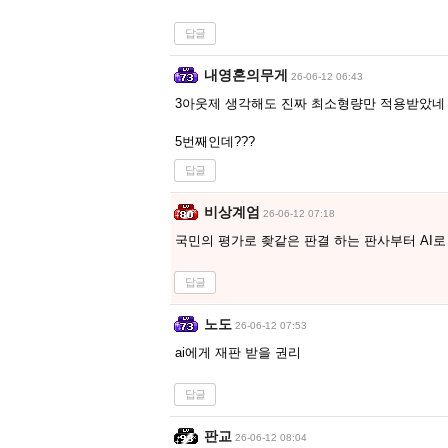
답글
내영혼의무게
26-06-12 06:43
3아웃제 생각해도 진짜 최소형량만 적용받았네
5번째인데???
답글
비상계엄
26-06-12 07:18
국민의 평가로 좢같은 판결 하는 판사부터 AI
답글
노도
26-06-12 07:53
ai에게 재판 받을 권리
답글
판교
26-06-12 08:04