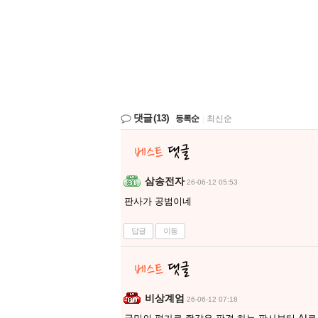
댓글
(13)
등록순
|
최신순
삼송전자
26-06-12 05:53
판사가 공범이네
답글
이동
비상계엄
26-06-12 07:18