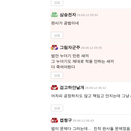
답글
삼송전자
26-06-12 05:53
판사가 공범이네
답글
그림자군주
26-06-12 05:55
법안 누더기 만든 새끼
그 누더기도 제대로 적용 안하는 새끼
다 죽여야된다
답글
검고하얀날개
26-06-12 06:12
어자피 공정하지도 않고 책임고 안지는데 그냥 
답글
캡짱구
26-06-12 06:43
법이 문제다 그러는데... 진작 판사들 문제였음