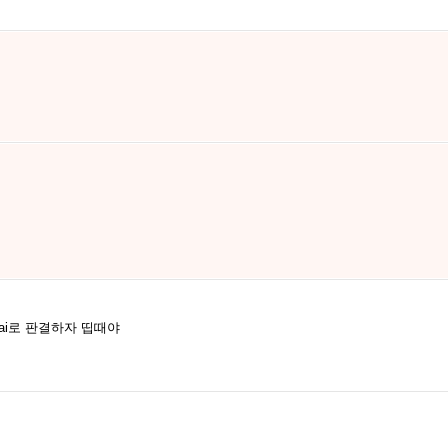
ai로 판결하자 띱때야
.