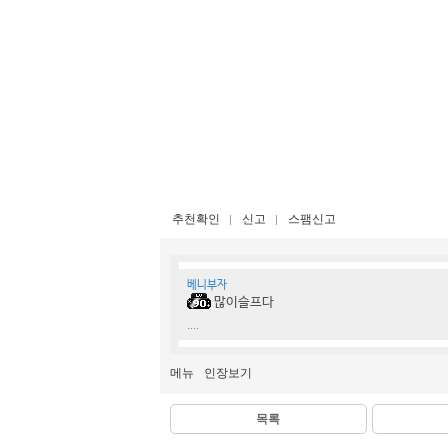
추천확인
신고
스팸신고
베니부자
많이슬프다
....
메뉴
인장보기
목록