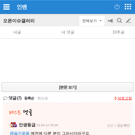
인벤
오픈이슈갤러리
전체보기
공
검
글
지
색
내글
내 댓글
10추글
on/off
쓰
기
[본문 보기]
댓글
(7)
등록순
|
최신순
새로고침
인생등급
26-06-12 05:00
신고
|
공감 확인
@슬기로움
예전에 다른 분이 그러시더라구요.