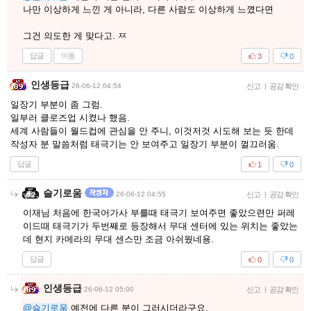
나만 이상하게 느낀 게 아니라, 다른 사람도 이상하게 느꼈다면
그건 의도한 게 맞다고. ㅉ
답글
이동
3
0
인생등급
26-06-12 04:54
신고
|
공감 확인
일장기 부분이 좀 그럼.
일부러 클로즈업 시켰나 했음.
세계 사람들이 월드컵에 관심을 안 주니, 이것저것 시도해 보는 듯 한데
작성자 분 말씀처럼 태극기는 안 보여주고 일장기 부분이 껄끄러움.
답글
1
0
슬기로움
26-06-12 04:55
신고
|
공감 확인
이재님 처음에 한국어가사 부를때 태극기 보여주면 좋았으련만 퍼레
이드때 태극기가 두번째로 등장해서 무대 센터에 있는 위치는 좋았는
데 현지 카메라의 무대 센스만 조금 아쉬웠네용.
답글
0
0
인생등급
26-06-12 05:00
신고
|
공감 확인
@슬기로움
예전에 다른 분이 그러시더라구요.