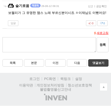
슬기로움
26-06-12 09:31
신고
|
공감 확인
보첼리가 그 유명한 챔스 노래 부르신분이시죠.ㅎ이재님도 이뻤어요!
답글
0
0
새로고침
등록
목록
본문
이전
다음
댓글보기
로그인
PC화면
퀵링크
설정
청소년보호정책
이용약관
개인정보처리방침
▲
불법촬영물신고안내
(주)
인
벤