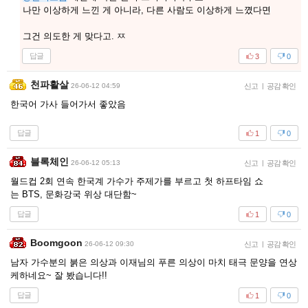
나만 이상하게 느낀 게 아니라, 다른 사람도 이상하게 느꼈다면
그건 의도한 게 맞다고. ㅉ
답글
3
0
천파활살
26-06-12 04:59
신고
|
공감 확인
한국어 가사 들어가서 좋았음
답글
1
0
블록체인
26-06-12 05:13
신고
|
공감 확인
월드컵 2회 연속 한국계 가수가 주제가를 부르고 첫 하프타임 쇼
는 BTS, 문화강국 위상 대단함~
답글
1
0
Boomgoon
26-06-12 09:30
신고
|
공감 확인
남자 가수분의 붉은 의상과 이재님의 푸른 의상이 마치 태극 문양을 연상
케하네요~ 잘 봤습니다!!
답글
1
0