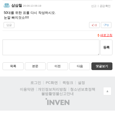
삼삼칠
26-06-13 06:19
신고
|
공감 확인
50대를 위한 표를 다시 작성하시오.
눈깔 빠지것소!!!!
답글
0
0
새로고침
등록
목록
본문
이전
다음
댓글보기
로그인
PC화면
퀵링크
설정
청소년보호정책
이용약관
개인정보처리방침
▲
불법촬영물신고안내
(주)
인
벤