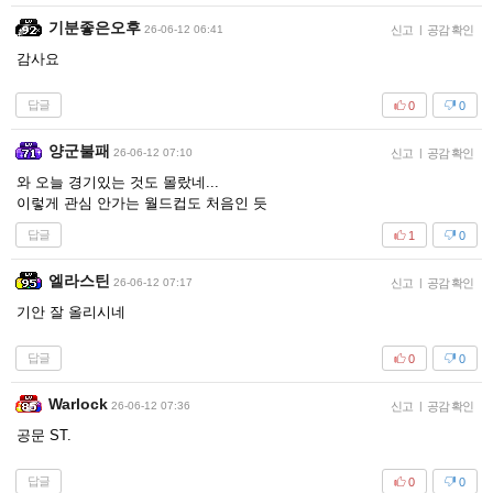
기분좋은오후
26-06-12 06:41
신고
|
공감 확인
감사요
답글
0
0
양군불패
26-06-12 07:10
신고
|
공감 확인
와 오늘 경기있는 것도 몰랐네...
이렇게 관심 안가는 월드컵도 처음인 듯
답글
1
0
엘라스틴
26-06-12 07:17
신고
|
공감 확인
기안 잘 올리시네
답글
0
0
Warlock
26-06-12 07:36
신고
|
공감 확인
공문 ST.
답글
0
0