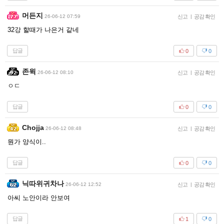
머든지
26-06-12 07:59
신고
|
공감 확인
32강 할때가 나은거 같네
답글
0
0
존윅
26-06-12 08:10
신고
|
공감 확인
ㅇㄷ
답글
0
0
Chojja
26-06-12 08:48
신고
|
공감 확인
뭔가 양식이..
답글
0
0
닉따위귀차나
26-06-12 12:52
신고
|
공감 확인
아씨 노안이라 안보여
답글
1
0