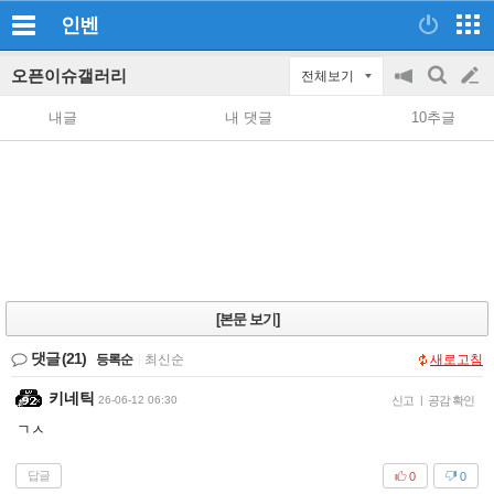
인벤
오픈이슈갤러리
전체보기
공
검
글
지
색
내글
내 댓글
10추글
on/off
쓰
기
[본문 보기]
댓글
(21)
등록순
|
최신순
새로고침
키네틱
26-06-12 06:30
신고
|
공감 확인
ㄱㅅ
답글
0
0