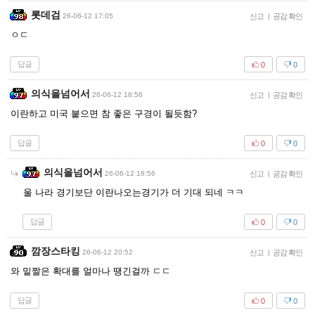
롯데검
26-06-12 17:05
신고
|
공감 확인
ㅇㄷ
답글
0
0
의식을넘어서
26-06-12 18:56
신고
|
공감 확인
이란하고 미국 붙으면 참 좋은 구경이 될듯함?
답글
0
0
의식을넘어서
26-06-12 18:56
신고
|
공감 확인
울 나라 경기보단 이란나오는경기가 더 기대 되네 ㅋㅋ
답글
0
0
깜장스타킹
26-06-12 20:52
신고
|
공감 확인
와 밑짤은 확대를 얼마나 땡긴걸까 ㄷㄷ
답글
0
0