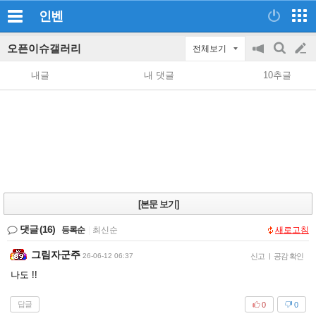
인벤
오픈이슈갤러리
전체보기
공
검
글
지
색
내글
내 댓글
10추글
on/off
쓰
기
[본문 보기]
댓글
(16)
등록순
|
최신순
새로고침
그림자군주
26-06-12 06:37
신고
|
공감 확인
나도 !!
답글
0
0