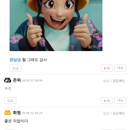
@닐냄
헐 그래도 감사
답글
0
0
존윅
26-06-12 08:09
신고
|
공감 확인
ㅇㄷ
답글
0
0
희찡
26-06-12 08:10
신고
|
공감 확인
좋은 직업이다