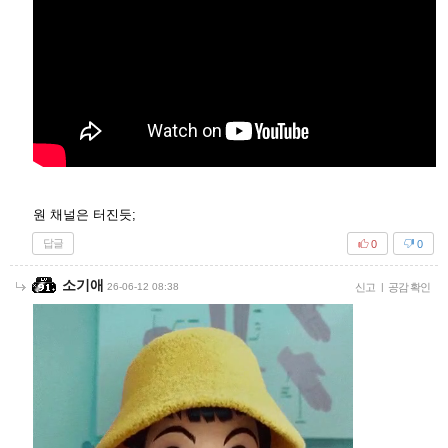
원 채널은 터진듯;
답글
0
0
소기애
26-06-12 08:38
신고
|
공감 확인