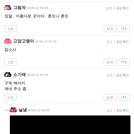
그림자
26-06-12 06:38
신고
|
공감 확인
정말.. 아름다운 곳이야.. 혼또니 혼또
답글
2
0
고양고앵이
26-06-12 07:02
신고
|
공감 확인
맙소사
답글
0
0
소기애
26-06-12 07:53
신고
|
공감 확인
구독 해야지
쟤네 주소 좀..
답글
0
0
닐냄
26-06-12 08:05
신고
|
공감 확인