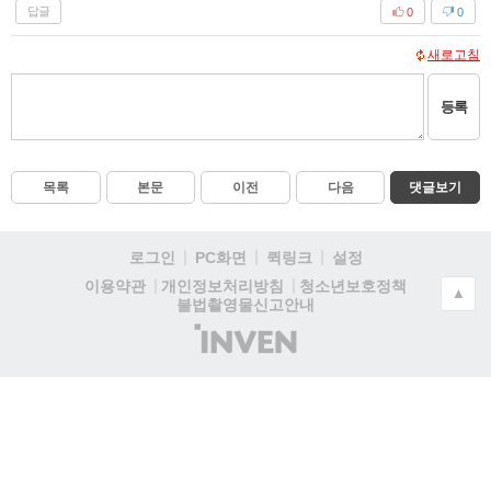
답글
0
0
새로고침
등록
목록
본문
이전
다음
댓글보기
로그인
PC화면
퀵링크
설정
청소년보호정책
이용약관
개인정보처리방침
▲
불법촬영물신고안내
(주)
인
벤