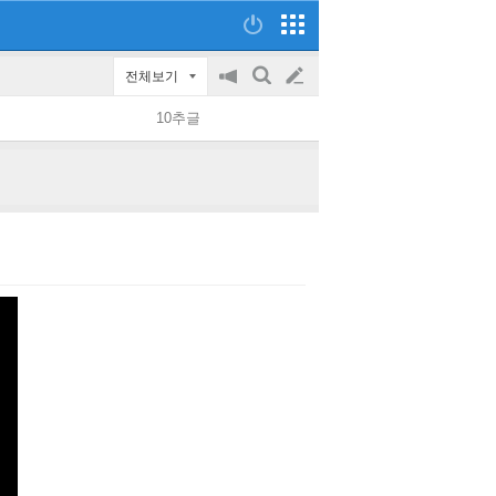
전체보기
공
검
글
지
색
10추글
on/off
쓰
기