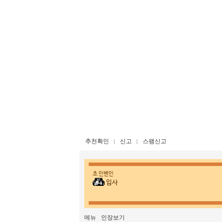
추천확인
신고
스팸신고
초 인벤인
입사
메뉴
인장보기