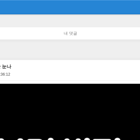
내 댓글
판 눈나
:36:12