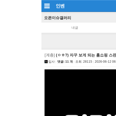
인벤
오픈이슈갤러리
내글
[계층]
(ㅇㅎ?) 자꾸 보게 되는 홈쇼핑 스
입사
댓글: 11 개
조회:
28115
2026-06-12 06