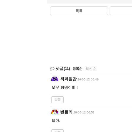
목록
댓글
(11)
등록순
|
최신순
색과질감
26-06-12 06:49
오우 빵댕이!!!!!
답글
벤틀리
26-06-12 06:59
뜨아..