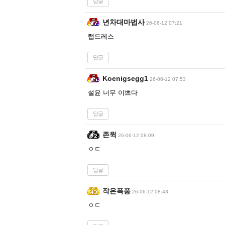
답글
년차대마법사
26-06-12 07:21
랩드레스
답글
Koenigsegg1
26-06-12 07:53
설윤 너무 이쁘다
답글
존윅
26-06-12 08:09
ㅇㄷ
답글
작은폭풍
26-06-12 08:43
ㅇㄷ