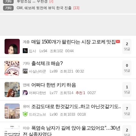
후방조심 ㅡ 우한경
[7]
기타
GM, 쉐보레 뒷전에 뷰익 한국 진출
[13]
기타
매일 1500개가 팔린다는 시장 고로케 맛집
계층
2
댓글
입사
Lv.94
조회 102
00:44
출석체크 해슴?
기타
0
댓글
사실난라쿤
Lv.89
조회 221
00:32
어쩌다 한번 키키 하음
연예
1
댓글
어쩌다한번
Lv.77
조회 514
추천 1
00:27
조감도대로 한것같기도..하고 아닌것같기도..
유머
7
댓글
드라고노브
Lv.90
조회 1033
00:18
폭염속 남자가 길에 앉아 울고있어요”…30년
이슈
2
전 실종자였다
댓글