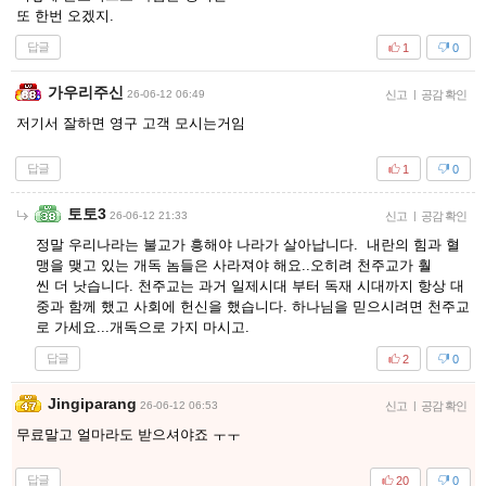
또 한번 오겠지.
답글
1
0
가우리주신
26-06-12 06:49
신고
|
공감 확인
저기서 잘하면 영구 고객 모시는거임
답글
1
0
토토3
26-06-12 21:33
신고
|
공감 확인
정말 우리나라는 불교가 흥해야 나라가 살아납니다. 내란의 힘과 혈
맹을 맺고 있는 개독 놈들은 사라져야 해요..오히려 천주교가 훨
씬 더 낫습니다. 천주교는 과거 일제시대 부터 독재 시대까지 항상 대
중과 함께 했고 사회에 헌신을 했습니다. 하나님을 믿으시려면 천주교
로 가세요...개독으로 가지 마시고.
답글
2
0
Jingiparang
26-06-12 06:53
신고
|
공감 확인
무료말고 얼마라도 받으셔야죠 ㅜㅜ
답글
20
0