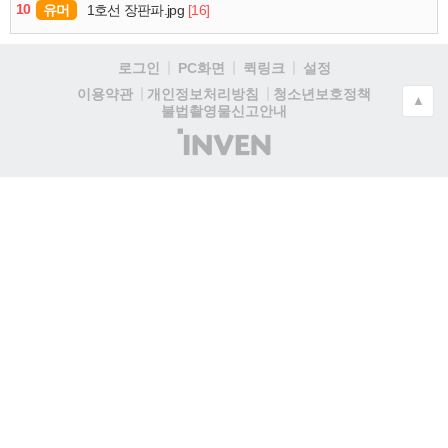
10
유머
[16]
1호선 장판파.jpg
로그인
PC화면
퀵링크
설정
청소년보호정책
이용약관
개인정보처리방침
▲
불법촬영물신고안내
(주)
인
벤