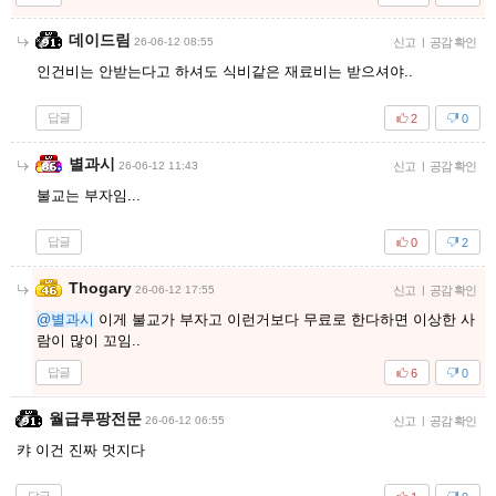
데이드림
26-06-12 08:55
신고
|
공감 확인
인건비는 안받는다고 하셔도 식비같은 재료비는 받으셔야..
답글
2
0
별과시
26-06-12 11:43
신고
|
공감 확인
불교는 부자임...
답글
0
2
Thogary
26-06-12 17:55
신고
|
공감 확인
@별과시
이게 불교가 부자고 이런거보다 무료로 한다하면 이상한 사
람이 많이 꼬임..
답글
6
0
월급루팡전문
26-06-12 06:55
신고
|
공감 확인
캬 이건 진짜 멋지다