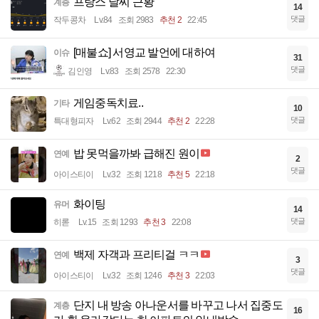
프랑스 날씨 근황
계층
14
댓글
작두콩차
Lv.84
조회 2983
추천 2
22:45
[매불쇼] 서영교 발언에 대하여
이슈
31
댓글
김인영
Lv.83
조회 2578
22:30
게임중독치료..
기타
10
댓글
특대형피자
Lv.62
조회 2944
추천 2
22:28
밥 못먹을까봐 급해진 원이
연예
2
댓글
아이스티이
Lv.32
조회 1218
추천 5
22:18
화이팅
유머
14
댓글
히롣
Lv.15
조회 1293
추천 3
22:08
백제 자객과 프리티걸 ㅋㅋ
연예
3
댓글
아이스티이
Lv.32
조회 1246
추천 3
22:03
단지 내 방송 아나운서를 바꾸고 나서 집중도
계층
16