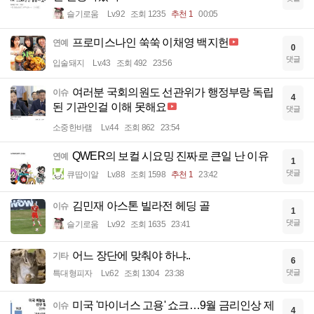
슬기로움
Lv.92
조회 1235
추천 1
00:05
프로미스나인 쑥쑥 이채영 백지헌
연예
0
댓글
입술돼지
Lv.43
조회 492
23:56
여러분 국회의원도 선관위가 행정부랑 독립
이슈
4
된 기관인걸 이해 못해요
댓글
소중한바램
Lv.44
조회 862
23:54
QWER의 보컬 시요밍 진짜로 큰일 난 이유
연예
1
댓글
큐땁이알
Lv.88
조회 1598
추천 1
23:42
김민재 아스톤 빌라전 헤딩 골
이슈
1
댓글
슬기로움
Lv.92
조회 1635
23:41
어느 장단에 맞춰야 하냐..
기타
6
댓글
특대형피자
Lv.62
조회 1304
23:38
미국 '마이너스 고용' 쇼크…9월 금리인상 제
이슈
4