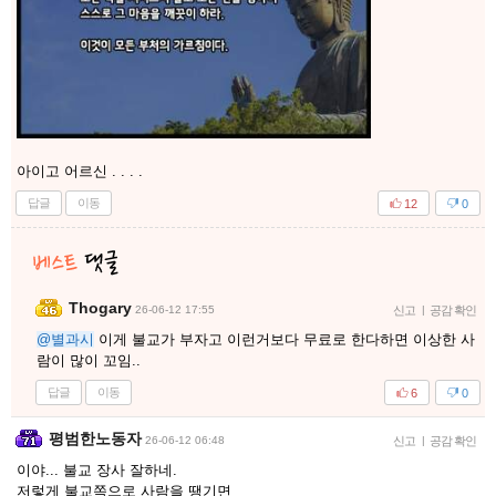
아이고 어르신 . . . .
답글
이동
12
0
Thogary
26-06-12 17:55
신고
|
공감 확인
@별과시
이게 불교가 부자고 이런거보다 무료로 한다하면 이상한 사
람이 많이 꼬임..
답글
이동
6
0
평범한노동자
26-06-12 06:48
신고
|
공감 확인
이야... 불교 장사 잘하네.
저렇게 불교쪽으로 사람을 땡기면