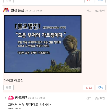
답글
1
0
인생등급
26-06-12 06:56
신고
|
공감 확인
아이고 어르신 . . . .
답글
12
0
카르마7
26-06-12 09:56
신고
|
공감 확인
그래서 부처 멋지다고 찬양함~