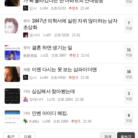
가 확 올라갔다는 한 아파트의 안내방송
댓글
입사
Lv.94
조회 6233
추천 6
21:44
1847년 의학서에 실린 자위 많이하는 남자
유머
7
초상화
댓글
옆사마
Lv.87
조회 5228
21:42
결혼 하면 생기는 일
유머
11
댓글
봄봄봉필
Lv.31
조회 3997
추천 2
21:41
이젠 다시는 못 보는 삼파이더맨
계층
16
댓글
입사
Lv.94
조회 4934
추천 3
21:38
심심해서 찾아봤는데
기타
3
댓글
장재시카
Lv.76
조회 1890
21:38
인벤 아이디 해킹.
기타
8
댓글
Kurtas
Lv.88
조회 1889
추천 5
21:34
최근
다음
검색
글쓰기