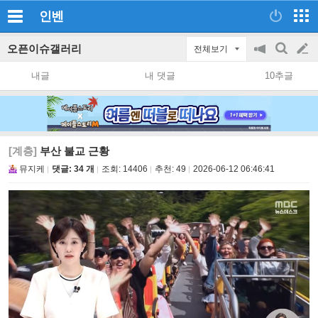
인벤
오픈이슈갤러리
전체보기
공
검
글
지
색
내글
내 댓글
10추글
on/off
쓰
기
[계층]
부산 불교 근황
뮤지케
댓글: 34 개
조회:
14406
추천:
49
2026-06-12 06:46:41