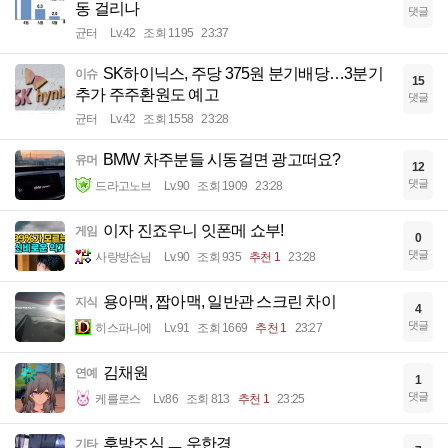
동 걸리나
댓글
균터
Lv.42
조회 1195
23:37
SK하이닉스, 주당 375원 분기배당…3분기
이슈
15
추가 주주환원도 예고
댓글
균터
Lv.42
조회 1558
23:28
BMW 차주분들 시동걸면 광고떠요?
유머
12
댓글
드라고노브
Lv.90
조회 1909
23:28
이자 진죠우니 잇폰메 쇼부!
게임
0
댓글
사랑방손님
Lv.90
조회 935
추천 1
23:28
용아맥, 짭아맥, 일반관 스크린 차이
지식
4
댓글
히스파니에
Lv.91
조회 1669
추천 1
23:27
김채원
연예
1
댓글
케를로스
Lv.86
조회 813
추천 1
23:25
후방조심 ㅡ 우한경
기타