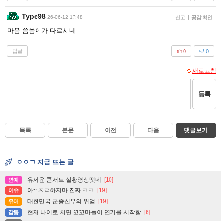
Type98
26-06-12 17:48
신고
|
공감 확인
마음 씀씀이가 다르시네
답글
0
0
새로고침
등록
목록
본문
이전
다음
댓글보기
ㅇㅇㄱ 지금 뜨는 글
유세윤 콘서트 실황영상떳네
[10]
연예
아~ ㅈㄹ하지마 진짜 ㅋㅋ
[19]
이슈
대한민국 군종신부의 위엄
[19]
유머
현재 나이로 치면 꼬꼬마들이 연기를 시작함
[6]
감동