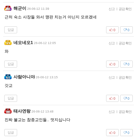
해군이
26-06-12 11:39
신고
|
공감 확인
근처 숙소 사장들 와서 깽판 치는거 아닌지 모르겠네
답글
0
0
네오네오1
26-06-12 12:05
신고
|
공감 확인
와
답글
0
0
사람아니야
26-06-12 13:15
신고
|
공감 확인
갓교
답글
0
0
태사연랑
26-06-12 13:48
신고
|
공감 확인
진짜 불교는 참종교인들.. 멋지십니다
답글
0
0