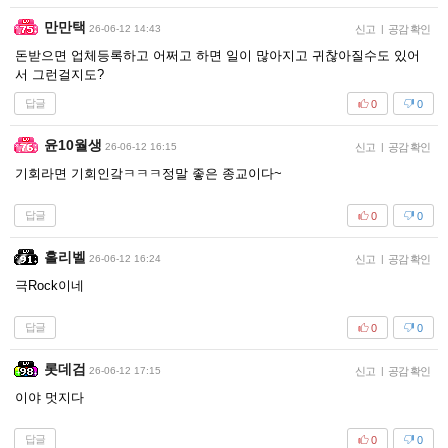
만만택
26-06-12 14:43
신고
|
공감 확인
돈받으면 업체등록하고 어쩌고 하면 일이 많아지고 귀찮아질수도 있어
서 그런걸지도?
답글
0
0
윤10월생
26-06-12 16:15
신고
|
공감 확인
기회라면 기회인갘ㅋㅋㅋ정말 좋은 종교이다~
답글
0
0
홀리벨
26-06-12 16:24
신고
|
공감 확인
극Rock이네
답글
0
0
롯데검
26-06-12 17:15
신고
|
공감 확인
이야 멋지다
답글
0
0