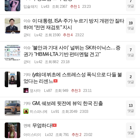
7
댓글
입술돼지
Lv.43
조회 2367
추천 1
23:23
이 대통령, ISA·주가 누르기 방지 개편안 질타
이슈
19
하며 “전면 재검토” 지시
댓글
균터
Lv.42
조회 1590
추천 4
23:22
'불안과 기대 사이' 널뛰는 SK하이닉스…증
이슈
7
권가 "HBM4·LTA 기반 펀터멘털 견고"
댓글
균터
Lv.42
조회 882
23:18
(ytb) 데뷔초에 스트레스성 폭식으로 다들 불
기타
2
었다는 리센느
댓글
옆사마
Lv.87
조회 949
추천 3
23:11
GM, 쉐보레 뒷전에 뷰익 한국 진출
기타
13
댓글
히스파니에
Lv.91
조회 2049
23:03
무엄하다!
연예
1
댓글
아이스티이
Lv.32
조회 791
추천 2
23:02