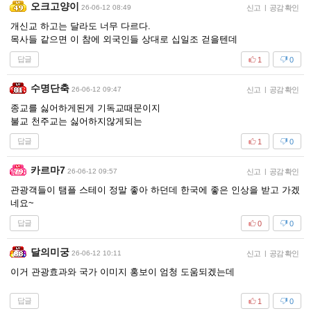
오크고양이
26-06-12 08:49
신고
|
공감 확인
개신교 하고는 달라도 너무 다르다.
목사들 같으면 이 참에 외국인들 상대로 십일조 걷을텐데
답글
1
0
수명단축
26-06-12 09:47
신고
|
공감 확인
종교를 싫어하게된게 기독교때문이지
불교 천주교는 싫어하지않게되는
답글
1
0
카르마7
26-06-12 09:57
신고
|
공감 확인
관광객들이 탬플 스테이 정말 좋아 하던데 한국에 좋은 인상을 받고 가겠
네요~
답글
0
0
달의미궁
26-06-12 10:11
신고
|
공감 확인
이거 관광효과와 국가 이미지 홍보이 엄청 도움되겠는데
답글
1
0