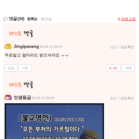
댓글
(34)
등록순
|
최신순
새로고침
Jingiparang
26-06-12 06:53
신고
|
공감 확인
무료말고 얼마라도 받으셔야죠 ㅜㅜ
답글
이동
20
0
인생등급
26-06-12 06:56
신고
|
공감 확인