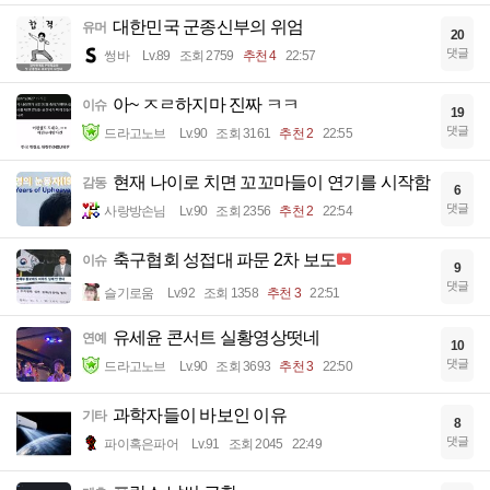
대한민국 군종신부의 위엄
유머
20
댓글
썽바
Lv.89
조회 2759
추천 4
22:57
아~ ㅈㄹ하지마 진짜 ㅋㅋ
이슈
19
댓글
드라고노브
Lv.90
조회 3161
추천 2
22:55
현재 나이로 치면 꼬꼬마들이 연기를 시작함
감동
6
댓글
사랑방손님
Lv.90
조회 2356
추천 2
22:54
축구협회 성접대 파문 2차 보도
이슈
9
댓글
슬기로움
Lv.92
조회 1358
추천 3
22:51
유세윤 콘서트 실황영상떳네
연예
10
댓글
드라고노브
Lv.90
조회 3693
추천 3
22:50
과학자들이 바보인 이유
기타
8
댓글
파이혹은파어
Lv.91
조회 2045
22:49