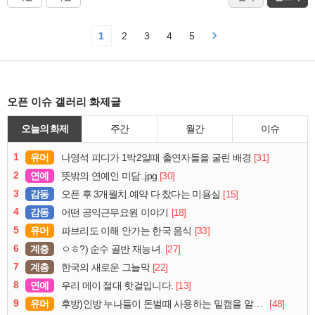
1
2
3
4
5
오픈 이슈 갤러리 화제글
오늘의 화제
주간
월간
이슈
1
유머
[31]
나영석 피디가 1박2일때 출연자들을 굴린 배경
2
연예
[30]
뜻밖의 연예인 미담..jpg
3
감동
[15]
오픈 후 3개월치 예약 다 찼다는 미용실
4
감동
[18]
어떤 공익근무요원 이야기
5
유머
[33]
파브리도 이해 안가는 한국 음식
6
계층
[27]
ㅇㅎ?) 순수 골반 재능녀.
7
계층
[22]
한국의 새로운 그늘막
8
연예
[13]
우리 메이 절대 핫걸입니다.
9
유머
[48]
후방)인방 누나들이 돈벌때 사용하는 밑캠을 알아보자