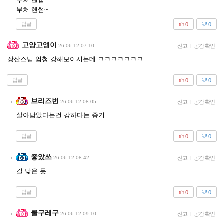
부처 핸썸~
부처 핸썸~
답글
0
0
고양고앵이
26-06-12 07:10
신고
|
공감 확인
장산스님 엄청 강해보이시는데 ㅋㅋㅋㅋㅋㅋㅋ
답글
0
0
브리즈번
26-06-12 08:05
신고
|
공감 확인
살아남았다는건 강하다는 증거
답글
0
0
좋았쓰
26-06-12 08:42
신고
|
공감 확인
길 닮은 듯
답글
0
0
쿨구레구
26-06-12 09:10
신고
|
공감 확인