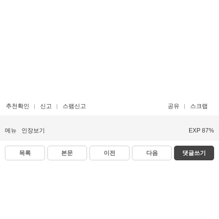
추천확인
신고
스팸신고
공유
스크랩
메뉴
인장보기
EXP 87%
목록
본문
이전
다음
댓글쓰기