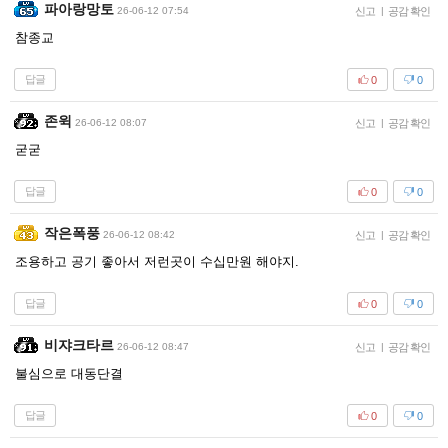
파아랑망토
26-06-12 07:54
신고
|
공감 확인
참종교
답글
0
0
존윅
26-06-12 08:07
신고
|
공감 확인
굳굳
답글
0
0
작은폭풍
26-06-12 08:42
신고
|
공감 확인
조용하고 공기 좋아서 저런곳이 수십만원 해야지.
답글
0
0
비쟈크타르
26-06-12 08:47
신고
|
공감 확인
불심으로 대동단결
답글
0
0