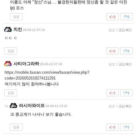
이름도 어케 "정산"스님.... 불경한자들한테 정산좀 할 것 같은 미친
(p) 포스
답글
0
0
치킨
26-06-12 07:14
신고
|
공감 확인
ㄷㄷ ㄷ
답글
0
0
사티아그라하
26-06-12 07:16
신고
|
공감 확인
https://mobile.busan.com/view/busan/view.php?
code=2026052618274111291
여기저기 많이 참여하나봅니다
답글
3
0
러시아와이프
26-06-12 15:01
신고
|
공감 확인
크 종교계가 나서니 보기 좋습니다.
답글
0
0