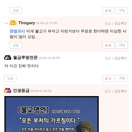
답글
0
2
Thogary
26-06-12 17:55
신고
|
공감 확인
@별과시
이게 불교가 부자고 이런거보다 무료로 한다하면 이상한 사
람이 많이 꼬임..
답글
6
0
월급루팡전문
26-06-12 06:55
신고
|
공감 확인
캬 이건 진짜 멋지다
답글
1
0
인생등급
26-06-12 06:56
신고
|
공감 확인