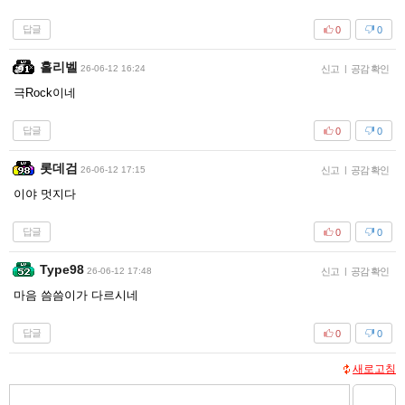
답글
0
0
홀리벨
26-06-12 16:24
신고
|
공감 확인
극Rock이네
답글
0
0
롯데검
26-06-12 17:15
신고
|
공감 확인
이야 멋지다
답글
0
0
Type98
26-06-12 17:48
신고
|
공감 확인
마음 씀씀이가 다르시네
답글
0
0
새로고침