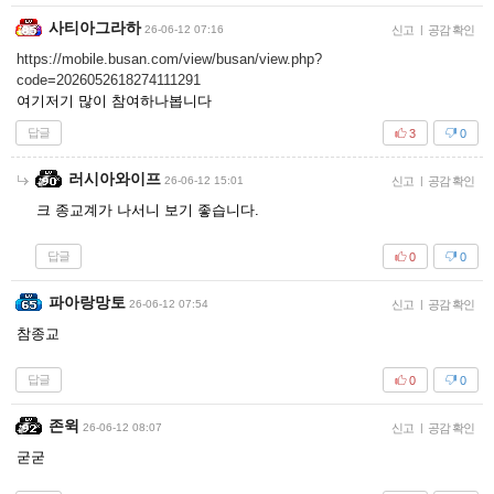
사티아그라하
26-06-12 07:16
신고
|
공감 확인
https://mobile.busan.com/view/busan/view.php?
code=2026052618274111291
여기저기 많이 참여하나봅니다
답글
3
0
러시아와이프
26-06-12 15:01
신고
|
공감 확인
크 종교계가 나서니 보기 좋습니다.
답글
0
0
파아랑망토
26-06-12 07:54
신고
|
공감 확인
참종교
답글
0
0
존윅
26-06-12 08:07
신고
|
공감 확인
굳굳