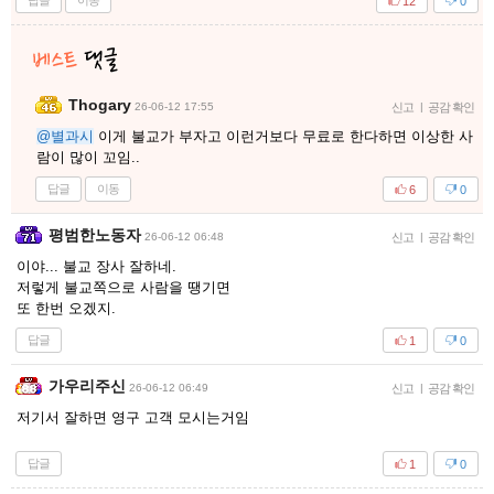
답글
이동
12
0
Thogary
26-06-12 17:55
신고
|
공감 확인
@별과시
이게 불교가 부자고 이런거보다 무료로 한다하면 이상한 사
람이 많이 꼬임..
답글
이동
6
0
평범한노동자
26-06-12 06:48
신고
|
공감 확인
이야... 불교 장사 잘하네.
저렇게 불교쪽으로 사람을 땡기면
또 한번 오겠지.
답글
1
0
가우리주신
26-06-12 06:49
신고
|
공감 확인
저기서 잘하면 영구 고객 모시는거임
답글
1
0