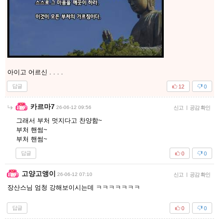
아이고 어르신 . . . .
답글
12
0
카르마7
26-06-12 09:56
신고
|
공감 확인
그래서 부처 멋지다고 찬양함~
부처 핸썸~
부처 핸썸~
답글
0
0
고양고앵이
26-06-12 07:10
신고
|
공감 확인
장산스님 엄청 강해보이시는데 ㅋㅋㅋㅋㅋㅋㅋ
답글
0
0