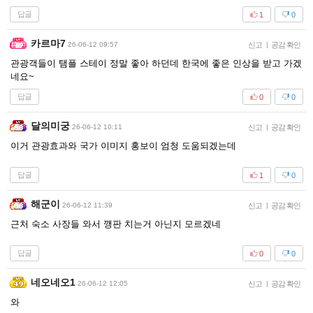
답글
1
0
카르마7
26-06-12 09:57
신고
|
공감 확인
관광객들이 탬플 스테이 정말 좋아 하던데 한국에 좋은 인상을 받고 가겠
네요~
답글
0
0
달의미궁
26-06-12 10:11
신고
|
공감 확인
이거 관광효과와 국가 이미지 홍보이 엄청 도움되겠는데
답글
1
0
해군이
26-06-12 11:39
신고
|
공감 확인
근처 숙소 사장들 와서 깽판 치는거 아닌지 모르겠네
답글
0
0
네오네오1
26-06-12 12:05
신고
|
공감 확인
와