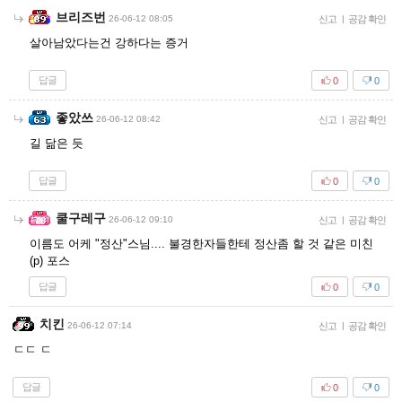
브리즈번
26-06-12 08:05
신고
|
공감 확인
살아남았다는건 강하다는 증거
답글
0
0
좋았쓰
26-06-12 08:42
신고
|
공감 확인
길 닮은 듯
답글
0
0
쿨구레구
26-06-12 09:10
신고
|
공감 확인
이름도 어케 "정산"스님.... 불경한자들한테 정산좀 할 것 같은 미친
(p) 포스
답글
0
0
치킨
26-06-12 07:14
신고
|
공감 확인
ㄷㄷ ㄷ
답글
0
0