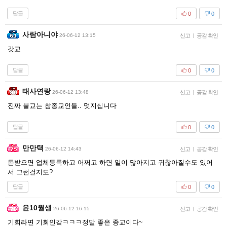
답글
0
0
사람아니야
26-06-12 13:15
신고
|
공감 확인
갓교
답글
0
0
태사연랑
26-06-12 13:48
신고
|
공감 확인
진짜 불교는 참종교인들.. 멋지십니다
답글
0
0
만만택
26-06-12 14:43
신고
|
공감 확인
돈받으면 업체등록하고 어쩌고 하면 일이 많아지고 귀찮아질수도 있어
서 그런걸지도?
답글
0
0
윤10월생
26-06-12 16:15
신고
|
공감 확인
기회라면 기회인갘ㅋㅋㅋ정말 좋은 종교이다~