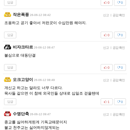
답글
0
0
작은폭풍
26-06-12 08:42
신고
|
공감 확인
조용하고 공기 좋아서 저런곳이 수십만원 해야지.
답글
0
0
비쟈크타르
26-06-12 08:47
신고
|
공감 확인
불심으로 대동단결
답글
0
0
오크고양이
26-06-12 08:49
신고
|
공감 확인
개신교 하고는 달라도 너무 다르다.
목사들 같으면 이 참에 외국인들 상대로 십일조 걷을텐데
답글
1
0
수명단축
26-06-12 09:47
신고
|
공감 확인
종교를 싫어하게된게 기독교때문이지
불교 천주교는 싫어하지않게되는