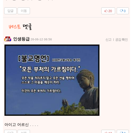
답글
이동
20
0
인생등급
26-06-12 06:56
신고
|
공감 확인
아이고 어르신 . . . .