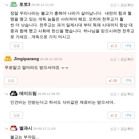
토토3
26-06-12 21:33
신고
|
공감 확인
정말 우리나라는 불교가 흥해야 나라가 살아납니다. 내란의 힘과 혈
맹을 맺고 있는 개독 놈들은 사라져야 해요..오히려 천주교가 훨
씬 더 낫습니다. 천주교는 과거 일제시대 부터 독재 시대까지 항상 대
중과 함께 했고 사회에 헌신을 했습니다. 하나님을 믿으시려면 천주교
로 가세요...개독으로 가지 마시고.
답글
2
0
Jingiparang
26-06-12 06:53
신고
|
공감 확인
무료말고 얼마라도 받으셔야죠 ㅜㅜ
답글
20
0
데이드림
26-06-12 08:55
신고
|
공감 확인
인건비는 안받는다고 하셔도 식비같은 재료비는 받으셔야..
답글
2
0
별과시
26-06-12 11:43
신고
|
공감 확인
불교는 부자임...