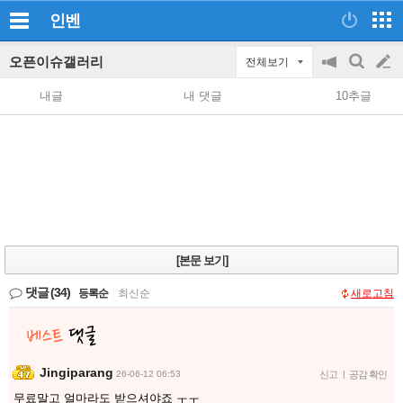
인벤
오픈이슈갤러리
전체보기
공
검
글
지
색
내글
내 댓글
10추글
on/off
쓰
기
[본문 보기]
댓글
(34)
등록순
|
최신순
새로고침
Jingiparang
26-06-12 06:53
신고
|
공감 확인
무료말고 얼마라도 받으셔야죠 ㅜㅜ