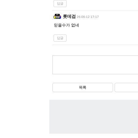
답글
롯데검
26-06-12 17:17
믿을수가 없네
답글
목록