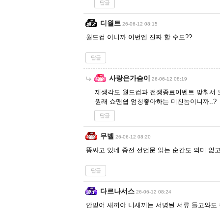
답글
디월트
26-06-12 08:15
월드컵 이니까 이번엔 진짜 할 수도??
답글
사랑은가슴이
26-06-12 08:19
제생각도 월드컵과 전쟁종료이벤트 맞춰서 노
원래 쇼맨쉽 엄청좋아하는 미친놈이니까..?
답글
무벨
26-06-12 08:20
똥싸고 있네 종전 선언문 읽는 순간도 의미 없고
답글
다르나서스
26-06-12 08:24
안믿어 새끼야 니새끼는 서명된 서류 들고와도