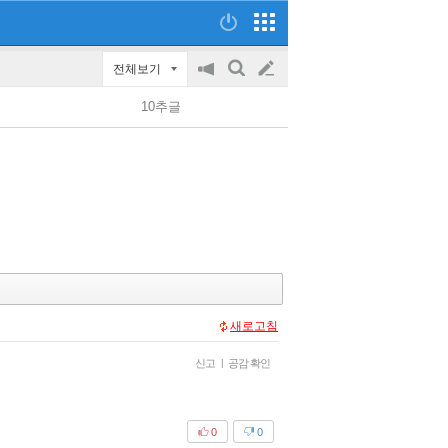
전체보기
공
검
글
지
색
10추글
on/off
쓰
기
새로고침
신고
|
공감 확인
0
0