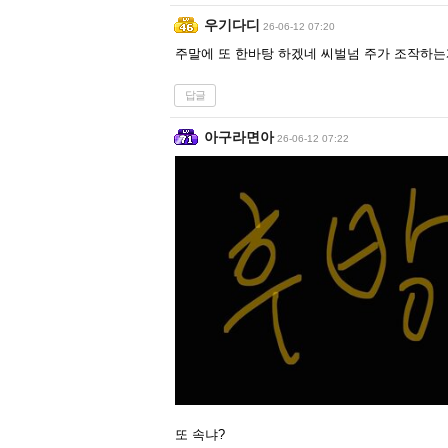
우기다디
26-06-12 07:20
주말에 또 한바탕 하겠네 씨벌넘 주가 조작하는
답글
아구라면아
26-06-12 07:22
또 속냐?