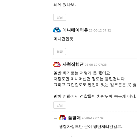
쎄게 쐈나보네
답글
애니메이터유
26-06-12 07:32
미니건인듯
답글
사형집행관
26-06-12 07:35
일반 화기로는 저렇게 못 뚫어요.
저정도면 미니머신건 정도는 돌린겁니다.
그리고 그런걸로도 엔진이 있는 앞부분은 못 뚫
괜히 영화에서 경찰들이 차량뒤에 숨는게 아님.
답글
풀열매
26-06-12 07:39
경찰차정도만 문이 방탄처리된걸로..