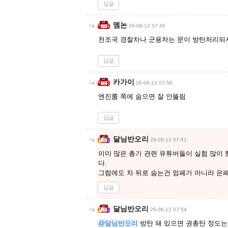
답글
멤논
26-06-12 07:40
천조국 경찰차나 군용차는 문이 방탄처리되서
답글
카가이
26-06-12 07:50
엔진룸 쪽에 숨으면 잘 안뚫림
답글
달님반오리
26-06-12 07:51
이미 많은 총기 관련 유튜버들이 실험 많이 
다.
그럼에도 차 뒤로 숨는건 엄폐가 아니라 은
답글
달님반오리
26-06-12 07:54
@달님반오리
방탄 돼 있으면 권총탄 정도는