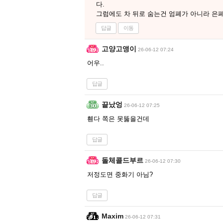
다.
그럼에도 차 뒤로 숨는건 엄폐가 아니라 은
답글
이동
고양고앵이
26-06-12 07:24
어우..
답글
끝났엉
26-06-12 07:25
휀다 쪽은 못뚫을건데
답글
돌체콜드부르
26-06-12 07:30
저정도면 중화기 아님?
답글
Maxim
26-06-12 07:31