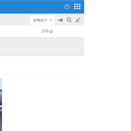
전체보기
공
검
글
지
색
10추글
on/off
쓰
기