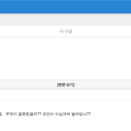
내 댓글
[본문 보기]
.. 무엇이 잘못된걸까?? 코인이 수십개씩 쌓여있나??