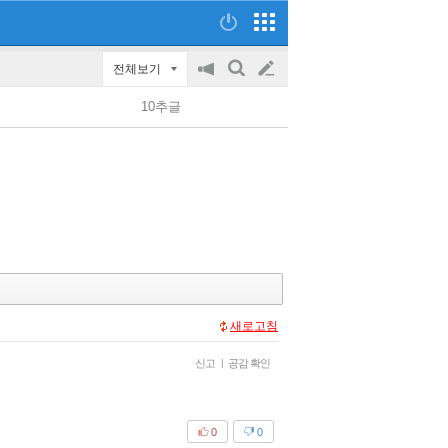
전체보기
공
검
글
지
색
10추글
on/off
쓰
기
새로고침
신고
|
공감 확인
0
0