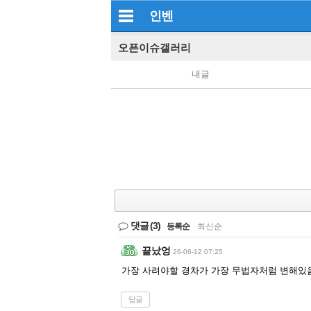
인벤
오픈이슈갤러리
내글
댓글
(3)
등록순
|
최신순
끝났엉
26-06-12 07:25
가장 사려야할 경차가 가장 무법자처럼 변해있음
답글