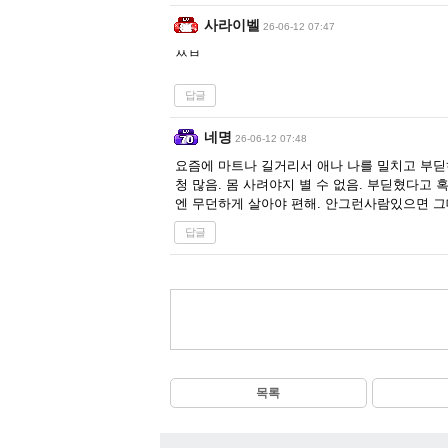
사라이벨
26-06-12 07:47
ㅆㅂ
답글
네명
26-06-12 07:48
요즘에 마트나 길거리서 애나 나를 밀치고 부딛
청 많음. 몸 사려야지 별 수 없음. 부딛혔다고
엔 무던하게 살아야 편해. 안그런사람있으면 그
답글
목록