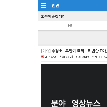
인벤
오픈이슈갤러리
내글
[이슈]
추경호...후반기 국회 1호 법안 T
왜구김당
댓글: 33 개
조회:
8516
추천:
7
20