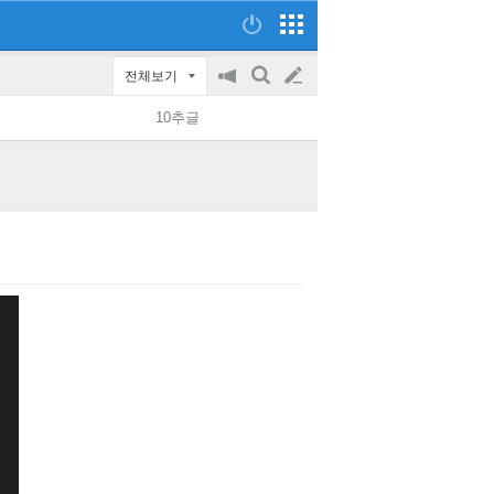
전체보기
공
검
글
지
색
10추글
on/off
쓰
기