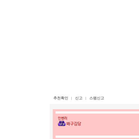
추천확인
신고
스팸신고
인벤러
왜구김당