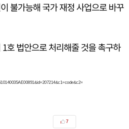
260610140035AE00891&id=207214&c1=code&c2=
7