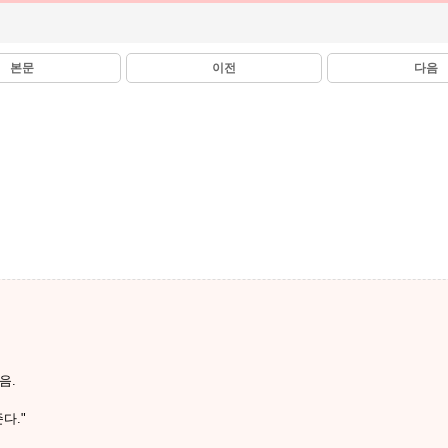
본문
이전
다음
음.
다."