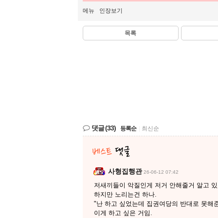
메뉴
인장보기
목록
댓글
(33)
등록순
|
최신순
사형집행관
26-06-12 07:42
저새끼들이 악질인게 저거 안해줄거 알고 있
하지만 노리는건 하나.
"난 하고 싶었는데 집권여당의 반대로 못해준
이게 하고 싶은 거임.