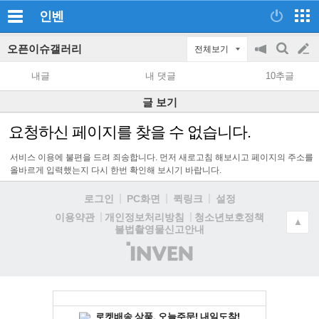
인벤
오픈이슈갤러리
전체보기
공
검
글
지
색
내글
내 댓글
10추글
on/off
쓰
글 보기
기
요청하신 페이지를 찾을 수 없습니다.
서비스 이용에 불편을 드려 죄송합니다. 먼저 새로고침 해보시고 페이지의 주소를
올바르게 입력했는지 다시 한번 확인해 보시기 바랍니다.
로그인
PC화면
퀵링크
설정
청소년보호정책
이용약관
개인정보처리방침
▲
불법촬영물신고안내
(주)
인
벤