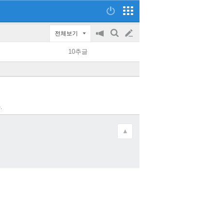
전체보기
공
검
글
지
색
10추글
on/off
쓰
기
.
▲