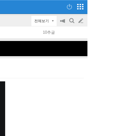
전체보기
공
검
글
지
색
10추글
on/off
쓰
기