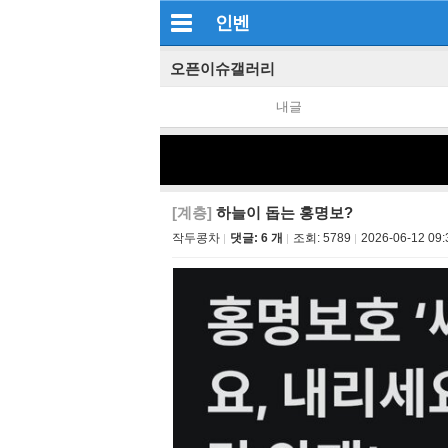
인벤
오픈이슈갤러리
내글
[계층]
하늘이 돕는 홍명보?
작두콩차
댓글: 6 개
조회:
5789
2026-06-12 09: