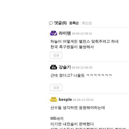
댓글
(6)
등록순
|
최신순
라이덴
26-06-12 09:31
하늘이 어떻게든 밸런스 맞춰주려고 하네
한국 축구팬들이 불쌍해서
답글
강슬기
26-06-12 09:33
근데 졌다고? 나올듯 ㅋㅋㅋㅋㅋㅋㅋ
답글
besple
26-06-12 09:33
선수들 생각하면 응원해야하는데
MB새끼
이기면 내전술이 완벽했다