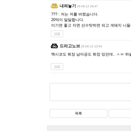
내려놓기
26-06-12 09:47
??? : 저는 저를 버렸습니다.
20억이 달달합니다.
이기면 좋고 지면 선수탓하면 되고 개돼지 니
답글
드라고노브
26-06-12 10:04
멕시코도 퇴장 남아공도 퇴장 있던데.. ㅅㅂ 하
답글
목록