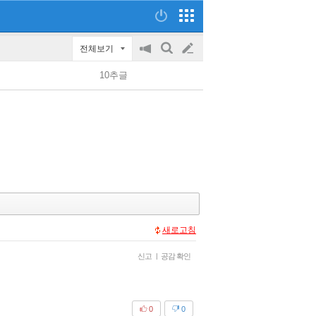
전체보기
공
검
글
지
색
10추글
on/off
쓰
기
새로고침
신고
|
공감 확인
0
0