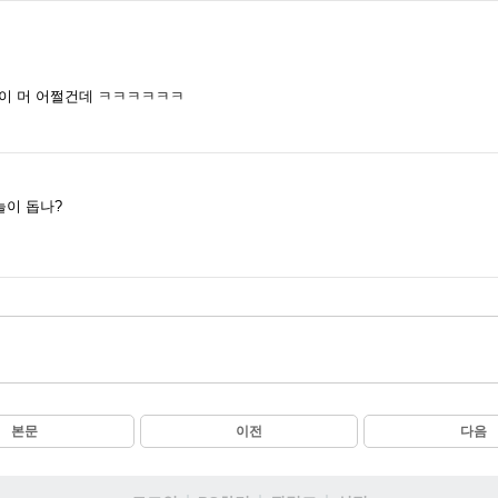
들이 머 어쩔건데 ㅋㅋㅋㅋㅋㅋ
늘이 돕나?
본문
이전
다음