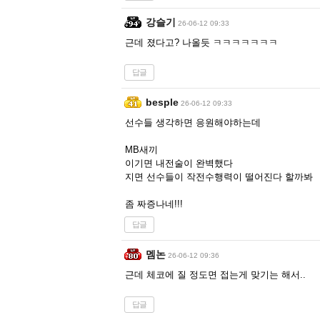
강슬기
26-06-12 09:33
근데 졌다고? 나올듯 ㅋㅋㅋㅋㅋㅋㅋ
답글
besple
26-06-12 09:33
선수들 생각하면 응원해야하는데
MB새끼
이기면 내전술이 완벽했다
지면 선수들이 작전수행력이 떨어진다 할까봐
좀 짜증나네!!!
답글
멤논
26-06-12 09:36
근데 체코에 질 정도면 접는게 맞기는 해서..
답글