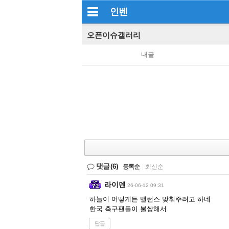
인벤
오픈이슈갤러리
내글
댓글
(6)
등록순
|
최신순
라이덴
26-06-12 09:31
하늘이 어떻게든 밸런스 맞춰주려고 하네
한국 축구팬들이 불쌍해서
답글