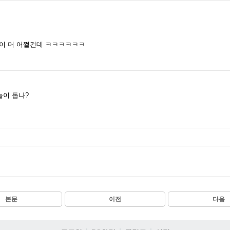
들이 머 어쩔건데 ㅋㅋㅋㅋㅋㅋ
늘이 돕나?
본문
이전
다음