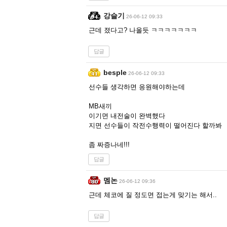
강슬기
26-06-12 09:33
근데 졌다고? 나올듯 ㅋㅋㅋㅋㅋㅋㅋ
답글
besple
26-06-12 09:33
선수들 생각하면 응원해야하는데
MB새끼
이기면 내전술이 완벽했다
지면 선수들이 작전수행력이 떨어진다 할까봐
좀 짜증나네!!!
답글
멤논
26-06-12 09:36
근데 체코에 질 정도면 접는게 맞기는 해서..
답글