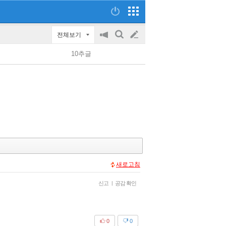
전체보기
공
검
글
지
색
10추글
on/off
쓰
기
새로고침
신고
|
공감 확인
0
0