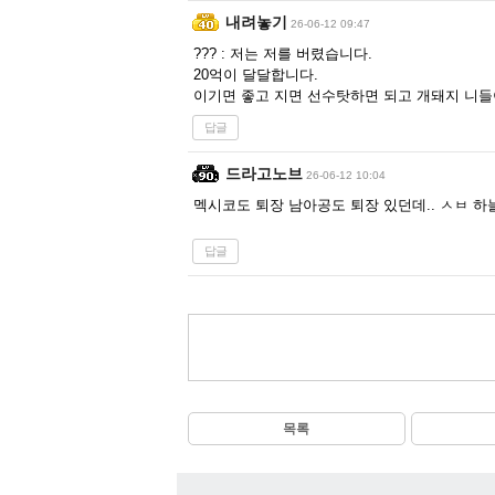
내려놓기
26-06-12 09:47
??? : 저는 저를 버렸습니다.
20억이 달달합니다.
이기면 좋고 지면 선수탓하면 되고 개돼지 니
답글
드라고노브
26-06-12 10:04
멕시코도 퇴장 남아공도 퇴장 있던데.. ㅅㅂ 하
답글
목록