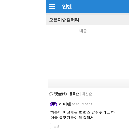
인벤
오픈이슈갤러리
내글
댓글
(6)
등록순
|
최신순
라이덴
26-06-12 09:31
하늘이 어떻게든 밸런스 맞춰주려고 하네
한국 축구팬들이 불쌍해서
답글