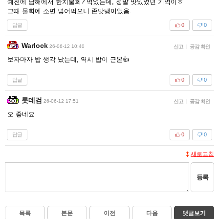
예전에 남해에서 한치물회? 먹었는데, 정말 맛있었던 기억이ㅎ
그때 물회에 소면 넣어먹으니 존맛탱이었음.
답글
0
0
Warlock
26-06-12 10:40
신고
|
공감 확인
보자마자 밥 생각 났는데, 역시 밥이 근본👍
답글
0
0
롯데검
26-06-12 17:51
신고
|
공감 확인
오 좋네요
답글
0
0
새로고침
등록
목록
본문
이전
다음
댓글보기