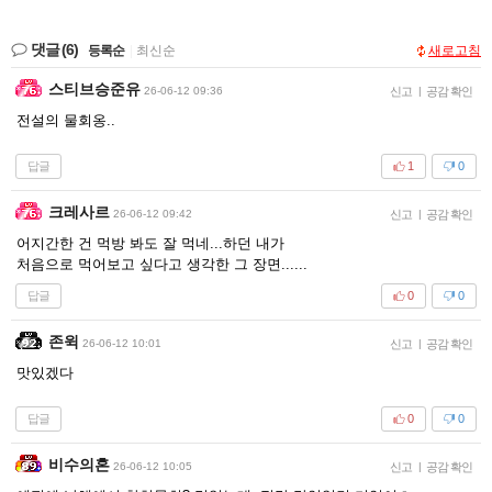
댓글
(6)
등록순
|
최신순
새로고침
스티브승준유
26-06-12 09:36
신고
|
공감 확인
전설의 물회옹..
답글
1
0
크레사르
26-06-12 09:42
신고
|
공감 확인
어지간한 건 먹방 봐도 잘 먹네...하던 내가
처음으로 먹어보고 싶다고 생각한 그 장면......
답글
0
0
존윅
26-06-12 10:01
신고
|
공감 확인
맛있겠다
답글
0
0
비수의혼
26-06-12 10:05
신고
|
공감 확인