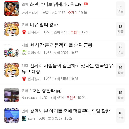
화면 너머로 냄새가... 워크맨
연예
3
댓글
아이스티이
Lv.32
조회 1172
추천 1
19:46
비유 일타 강사.
유머
13
댓글
전자팔찌
Lv.93
조회 2855
추천 3
19:43
현 시각 폰 리듬겜 매출 순위 근황
게임
6
댓글
큐땁이알
Lv.88
조회 2906
19:37
전세계 사람들이 감탄하고 있다는 한국인 유
계층
26
튜브 계정.
댓글
전자팔찌
Lv.93
조회 5155
19:35
1호선 장판파.jpg
유머
15
댓글
Neuhauus
Lv.20
조회 4514
추천 6
19:24
살면서 본 아이돌 중에 앵콜무대 제일 잘함
연예
18
댓글
Earth
Lv.96
조회 3527
19:23