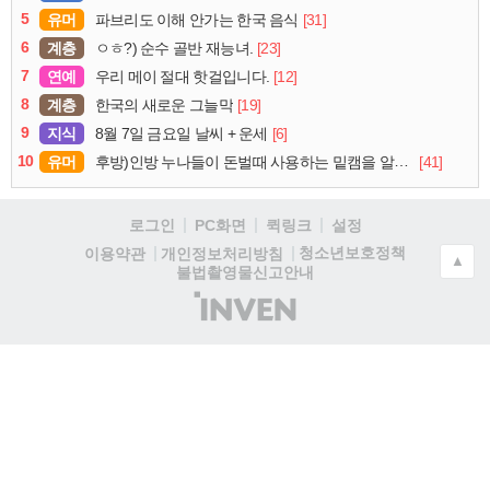
5
유머
[31]
파브리도 이해 안가는 한국 음식
6
계층
[23]
ㅇㅎ?) 순수 골반 재능녀.
7
연예
[12]
우리 메이 절대 핫걸입니다.
8
계층
[19]
한국의 새로운 그늘막
9
지식
[6]
8월 7일 금요일 날씨 + 운세
10
유머
[41]
후방)인방 누나들이 돈벌때 사용하는 밑캠을 알아보자
로그인
PC화면
퀵링크
설정
청소년보호정책
이용약관
개인정보처리방침
▲
불법촬영물신고안내
(주)
인
벤