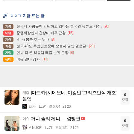
ㅇㅇㄱ 지금 뜨는 글
전세계 사람들이 감탄하고 있다는 한국인 유튜브 계정.
[26]
계층
중증외상센터 천장미 배우 근황
[15]
이슈
ㅎㅂ) 봉춤 추는 누나
[8]
계층
전국 40도 폭염경보중에 오늘자 밀양 얼음골.
[23]
계층
현 시각 폰 리듬겜 매출 순위 근황
[6]
게임
비유 일타 강사.
[13]
유머
[마르카] 시메오네, 이강인 '그리즈만식 개조'
계층
0
돌입
댓글
입사
Lv.94
조회 64
21:26
거니 쥴리 제니 ㅡ 깜빵편
이슈
0
댓글
MINUKE
Lv.77
조회 151
21:22