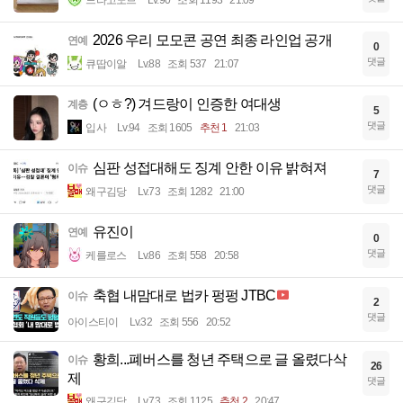
2026 우리 모모콘 공연 최종 라인업 공개
연예
0
댓글
큐땁이알
Lv.88
조회 537
21:07
(ㅇㅎ?) 겨드랑이 인증한 여대생
계층
5
댓글
입사
Lv.94
조회 1605
추천 1
21:03
심판 성접대해도 징계 안한 이유 밝혀져
이슈
7
댓글
왜구김당
Lv.73
조회 1282
21:00
유진이
연예
0
댓글
케를로스
Lv.86
조회 558
20:58
축협 내맘대로 법카 펑펑 JTBC
이슈
2
댓글
아이스티이
Lv.32
조회 556
20:52
황희...폐버스를 청년 주택으로 글 올렸다삭
이슈
26
제
댓글
왜구김당
Lv.73
조회 1125
추천 2
20:47