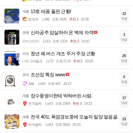
13호 태풍 돌핀 근황!
계층
12
댓글
빛로제
Lv.88
조회 2626
추천 1
20:36
신라공주 암살하러 온 백제 자객
연예
3
댓글
아이스티이
Lv.32
조회 1104
추천 2
20:32
청년 폐 버스 개조 주거 주장 근황
이슈
25
댓글
나의그대들과
Lv.72
조회 2124
추천 2
20:28
조선징 특징 www
유머
0
댓글
Jple
Lv.90
조회 947
20:27
장수풍뎅이한테 박혀버린 사람.
계층
17
댓글
전자팔찌
Lv.93
조회 2388
추천 3
20:22
전국 40도 폭염경보중에 오늘자 밀양 얼음골.
계층
23
댓글
전자팔찌
Lv.93
조회 3040
20:19