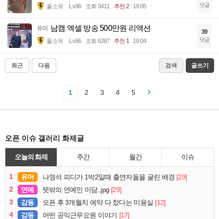
댓글
풀소유
Lv.86
조회 3411
추천 2
19:05
남캠 엑셀 방송 500만원 리액션
유머
39
댓글
풀소유
Lv.86
조회 6287
추천 1
19:04
최근
다음
검색
글쓰기
1
2
3
4
5
오픈 이슈 갤러리 화제글
오늘의 화제
주간
월간
이슈
1
유머
[29]
나영석 피디가 1박2일때 출연자들을 굴린 배경
2
연예
[29]
뜻밖의 연예인 미담..jpg
3
감동
[12]
오픈 후 3개월치 예약 다 찼다는 미용실
4
감동
[17]
어떤 공익근무요원 이야기