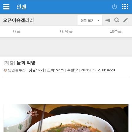
인벤
오픈이슈갤러리
전체보기
공
검
글
지
색
내글
내 댓글
10추글
on/off
쓰
기
[계층]
물회 먹방
낭만블루스
댓글: 6 개
조회:
5279
추천:
2
2026-06-12 09:34:20