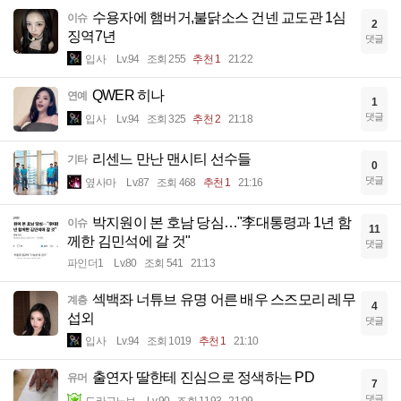
수용자에 햄버거,불닭소스 건넨 교도관 1심
이슈
2
징역7년
댓글
입사
Lv.94
조회 255
추천 1
21:22
QWER 히나
연예
1
댓글
입사
Lv.94
조회 325
추천 2
21:18
리센느 만난 맨시티 선수들
기타
0
댓글
옆사마
Lv.87
조회 468
추천 1
21:16
박지원이 본 호남 당심…"李대통령과 1년 함
이슈
11
께한 김민석에 갈 것"
댓글
파인더1
Lv.80
조회 541
21:13
섹백좌 너튜브 유명 어른 배우 스즈모리 레무
계층
4
섭외
댓글
입사
Lv.94
조회 1019
추천 1
21:10
출연자 딸한테 진심으로 정색하는 PD
유머
7
댓글
드라고노브
Lv.90
조회 1193
21:09