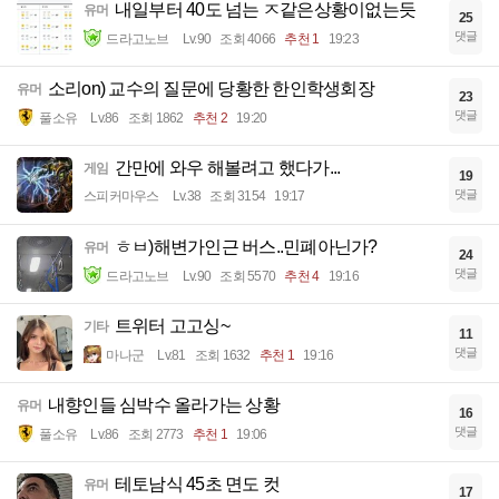
내일부터 40도 넘는 ㅈ같은상황이없는듯
유머
25
댓글
드라고노브
Lv.90
조회 4066
추천 1
19:23
소리on) 교수의 질문에 당황한 한인학생회장
유머
23
댓글
풀소유
Lv.86
조회 1862
추천 2
19:20
간만에 와우 해볼려고 했다가...
게임
19
댓글
스피커마우스
Lv.38
조회 3154
19:17
ㅎㅂ)해변가인근 버스..민폐아닌가?
유머
24
댓글
드라고노브
Lv.90
조회 5570
추천 4
19:16
트위터 고고싱~
기타
11
댓글
마나군
Lv.81
조회 1632
추천 1
19:16
내향인들 심박수 올라가는 상황
유머
16
댓글
풀소유
Lv.86
조회 2773
추천 1
19:06
테토남식 45초 면도 컷
유머
17