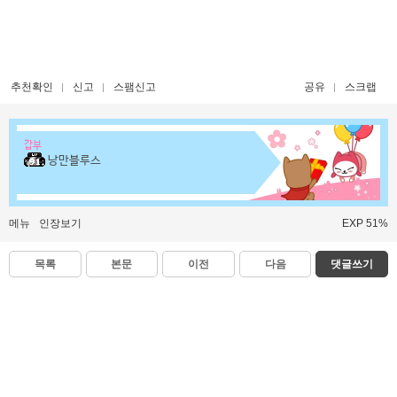
추천확인
신고
스팸신고
공유
스크랩
갑부
낭만블루스
메뉴
인장보기
EXP 51%
목록
본문
이전
다음
댓글쓰기