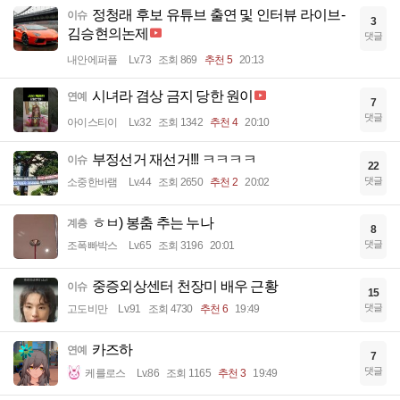
정청래 후보 유튜브 출연 및 인터뷰 라이브-
이슈
3
김승현의논제
댓글
내안에퍼플
Lv.73
조회 869
추천 5
20:13
시녀라 겸상 금지 당한 원이
연예
7
댓글
아이스티이
Lv.32
조회 1342
추천 4
20:10
부정선거 재선거!!! ㅋㅋㅋㅋ
이슈
22
댓글
소중한바램
Lv.44
조회 2650
추천 2
20:02
ㅎㅂ) 봉춤 추는 누나
계층
8
댓글
조폭빠박스
Lv.65
조회 3196
20:01
중증외상센터 천장미 배우 근황
이슈
15
댓글
고도비만
Lv.91
조회 4730
추천 6
19:49
카즈하
연예
7
댓글
케를로스
Lv.86
조회 1165
추천 3
19:49