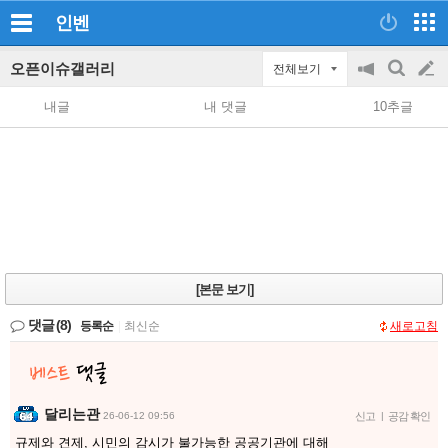
인벤
오픈이슈갤러리
전체보기
공
검
글
지
색
내글
내 댓글
10추글
on/off
쓰
기
[본문 보기]
댓글
(8)
등록순
|
최신순
새로고침
달리는관
26-06-12 09:56
신고
|
공감 확인
규제와 견제, 시민의 감시가 불가능한 공공기관에 대해