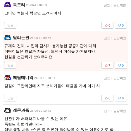
독도리
26-06-12 09:53
신고
|
공감 확인
고이면 썩는다 썩으면 도려내야지
답글
0
0
달리는관
26-06-12 09:56
신고
|
공감 확인
규제와 견제, 시민의 감시가 불가능한 공공기관에 대해
어떤이들은 효율과 자율성, 도덕적 이상을 가져보지만
현실을 선관위가 보여주지요.
답글
7
0
메탈매니악
26-06-12 10:01
신고
|
공감 확인
갈길이 구만리인데 자꾸 쓰레기들이 태클을 거네 이거 하..
답글
0
0
레몬과즙
26-06-12 10:42
신고
|
공감 확인
선관위가 배째라고 나올 수 있는 이유.
독립된 헌법기관이라서.
입법 행정 사법 +언론 중 언론만 들이박을 수 있는 이유이기도 함.