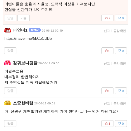
어떤이들은 효율과 자율성, 도덕적 이상을 가져보지만
현실을 선관위가 보여주지요.
답글
이동
7
0
파인더1
26-06-12 09:49
신고
|
공감 확인
https://naver.me/5bCoCUBb
답글
0
0
갈궈보니경찰
26-06-12 09:50
신고
|
공감 확인
어쩔수없음
내부정리 한번해야지
저 수박것들 계속 지랄해댈거라
답글
0
0
소중한바램
26-06-12 09:51
신고
|
공감 확인
아 선관위 개혁할려면 개헌까지 가야 한다니...너무 먼거 아닌가요?
답글
1
0