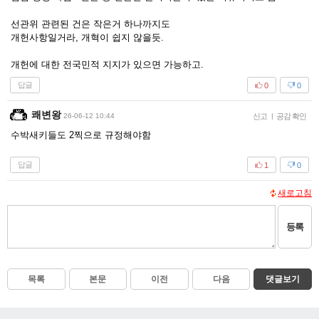
선관위 관련된 건은 작은거 하나까지도
개헌사항일거라, 개혁이 쉽지 않을듯.
개헌에 대한 전국민적 지지가 있으면 가능하고.
답글
0
0
쾌변왕
26-06-12 10:44
신고
|
공감 확인
수박새키들도 2찍으로 규정해야함
답글
1
0
새로고침
등록
목록
본문
이전
다음
댓글보기