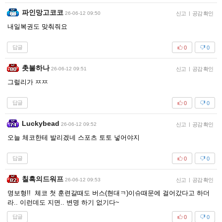
파인망고코코
26-06-12 09:50
신고
|
공감 확인
내일복권도 맞춰줘요
답글
0
0
촛불하나
26-06-12 09:51
신고
|
공감 확인
그럴리가 ㅉㅉ
답글
0
0
Luckybead
26-06-12 09:52
신고
|
공감 확인
오늘 체코한테 발리겠네 스포츠 토토 넣어야지
답글
0
0
칠흑의드워프
26-06-12 09:53
신고
|
공감 확인
명보형!! 체코 첫 훈련갈때도 버스(현대ㅋ)이슈때문에 걸어갔다고 하더
라.. 이런데도 지면.. 변명 하기 없기다~
답글
0
0