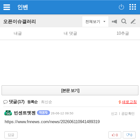
인벤
오픈이슈갤러리
전체보기
공
검
글
지
색
내글
내 댓글
10추글
on/off
쓰
기
[본문 보기]
댓글
(17)
등록순
|
최신순
새로고침
빈센트멧젠
26-06-12 09:50
신고
|
공감 확인
https://www.fnnews.com/news/202606110941489319
답글
0
0