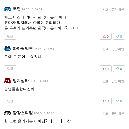
묵명
26-06-12 09:53
신고
|
공감 확인
체코 버스가 끼어서 한국이 유리 하다
퓨마가 점지해서 한국이 유리하다
온 우주가 도와주면 한국이 유리하다?ㅋㅋㅋㅋㅋ
답글
0
0
파아랑망토
26-06-12 09:54
신고
|
공감 확인
전에 그 문어는 삶았나
답글
0
0
망치삼타
26-06-12 10:03
신고
|
공감 확인
염병들을한다진짜
답글
0
0
깜장스타킹
26-06-12 10:08
신고
|
공감 확인
헐 그럼 올라가는거 아님? 비ㅣㅣㅣㅣ상