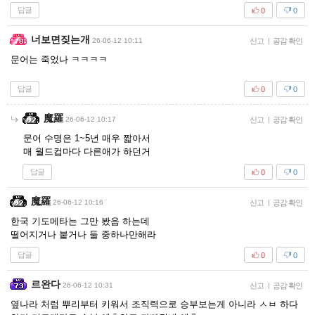
답글
0
0
너보면짖는개
26-06-12 10:11
신고
|
공감 확인
문어는 죽었나 ㅋㅋㅋㅋ
답글
0
0
魔羅
26-06-12 10:17
신고
|
공감 확인
문어 수명은 1~5년 매우 짧아서
매 월드컵마다 다른애가 하던거
답글
0
0
魔羅
26-06-12 10:16
신고
|
공감 확인
한국 기도메타는 그만 봤음 하는데
떨어지거나 붙거나 둘 중하나만해라
답글
0
0
르완다
26-06-12 10:31
신고
|
공감 확인
옆나라 처럼 뿌리부터 키워서 조직력으로 승부보는게 아니라 ㅅㅂ 하다