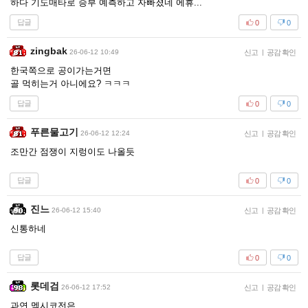
하다 기도매타로 승부 예측하고 자빠졌네 에휴...
답글
0
0
zingbak
26-06-12 10:49
신고
|
공감 확인
한국쪽으로 공이가는거면
골 먹히는거 아니에요? ㅋㅋㅋ
답글
0
0
푸른물고기
26-06-12 12:24
신고
|
공감 확인
조만간 점쟁이 지렁이도 나올듯
답글
0
0
진느
26-06-12 15:40
신고
|
공감 확인
신통하네
답글
0
0
롯데검
26-06-12 17:52
신고
|
공감 확인
과연 멕시코전은