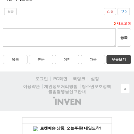
답글
0
0
새로고침
등록
목록
본문
이전
다음
댓글보기
로그인
PC화면
퀵링크
설정
청소년보호정책
이용약관
개인정보처리방침
▲
불법촬영물신고안내
(주)
인
벤