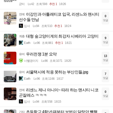
균터
Lv.42
조회 598
추천 1
18:26
이강인과 아틀레티코 입국, 리센느와 맨시티
연예
0
선수들 만남
댓글
입사
Lv.94
조회 510
추천 1
18:24
대형 숲고양이계의 최강자 시베리아 고양이
계층
9
댓글
Earth
Lv.96
조회 881
추천 1
18:21
우러전쟁 1분 요약
유머
13
댓글
너빨갱이지
Lv.86
조회 1071
18:20
서울택시에 적응 못하는 부산인들.jpg
유머
7
댓글
Earth
Lv.96
조회 1166
18:17
리센느 제나 아니이~ 따라 하는 맨시티 니코
연예
0
곤잘레스 ㅋㅋㅋ
댓글
입사
Lv.94
조회 558
18:15
초등학교 4학년 때부터 보법이 달랏던 빽햄
기타