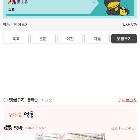
풀소유
쪼렙
메뉴
인장보기
EXP 8%
목록
본문
이전
다음
댓글쓰기
댓글
(13)
등록순
|
최신순
새로고침
벗바
26-06-12 09:57
신고
|
공감 확인