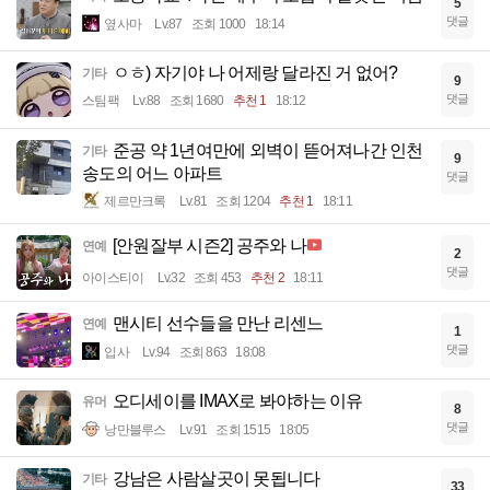
5
댓글
옆사마
Lv.87
조회 1000
18:14
ㅇㅎ) 자기야 나 어제랑 달라진 거 없어?
기타
9
댓글
스팀팩
Lv.88
조회 1680
추천 1
18:12
준공 약 1년여만에 외벽이 뜯어져나간 인천
기타
9
송도의 어느 아파트
댓글
제르만크록
Lv.81
조회 1204
추천 1
18:11
[안원잘부 시즌2] 공주와 나
연예
2
댓글
아이스티이
Lv.32
조회 453
추천 2
18:11
맨시티 선수들을 만난 리센느
연예
1
댓글
입사
Lv.94
조회 863
18:08
오디세이를 IMAX로 봐야하는 이유
유머
8
댓글
낭만블루스
Lv.91
조회 1515
18:05
강남은 사람살곳이 못됩니다
기타
33