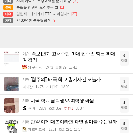
SK하이닉스, 주당 375원 분기 배당
[39]
기타
축협을 한번에 보여주는 짤
[11]
유머
김민새 : 레버리지 ETF 나 아임다~
[27]
이슈
약 30년전 축구협회장
[9]
기타
[속보]변기 고처주던 70대 집주인 찌른 30대
이슈
0
여 검거ㆍ
댓글
왜구김당
Lv.73
조회 29
18:41
[혐주의]] 태국 학교 총기사건 오늘자
기타
1
댓글
더티장
Lv.75
조회 191
18:39
미국 학교 남학생 vs 여학생 싸움
기타
4
댓글
썽바
Lv.89
조회 369
추천 1
18:37
만약 이게 대본이라면 과연 얼마를 주는걸까
기타
5
댓글
제르만크록
Lv.81
조회 291
18:37