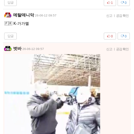
답글
1
0
메탈매니악
26-06-12 09:57
신고
|
공감 확인
🇫🇷 K-가가멜
답글
0
0
벗바
26-06-12 09:57
신고
|
공감 확인