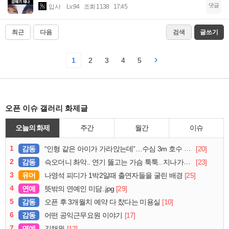
댓글
입사
Lv.94
조회 1138
17:45
최근
다음
검색
글쓰기
1
2
3
4
5
오픈 이슈 갤러리 화제글
오늘의 화제
주간
월간
이슈
1
감동
[20]
“인형 같은 아이가 가라앉는데”…수심 3m 호수 뛰어든 60대 의인
2
감동
[23]
슥오더니 촤악.. 연기 뚫고는 가슴 툭툭.. 지나가던 아재의 정체
3
유머
[25]
나영석 피디가 1박2일때 출연자들을 굴린 배경
4
연예
[29]
뜻밖의 연예인 미담..jpg
5
감동
[10]
오픈 후 3개월치 예약 다 찼다는 미용실
6
감동
[17]
어떤 공익근무요원 이야기
7
연예
[12]
김채원