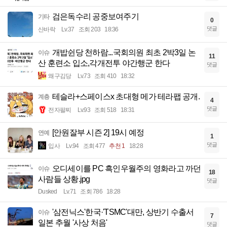
검은독수리 공중보여주기
기타
0
댓글
산바락
Lv.37
조회 203
18:36
개밥쉰당 천하람...국회의원 최초 2박3일 논
이슈
11
산 훈련소 입소,각개전투 야간행군 한다
댓글
왜구김당
Lv.73
조회 410
18:32
테슬라+스페이스x 초대형 메가 테라팹 공개.
계층
4
댓글
전자팔찌
Lv.93
조회 518
18:31
[안원잘부 시즌 2] 19시 예정
연예
1
댓글
입사
Lv.94
조회 477
추천 1
18:28
오디세이를 PC 흑인우월주의 영화라고 까던
이슈
18
사람들 상황.jpg
댓글
Dusked
Lv.71
조회 786
18:28
'삼전닉스'한국·'TSMC'대만, 상반기 수출서
이슈
7
일본 추월 '사상 처음'
댓글