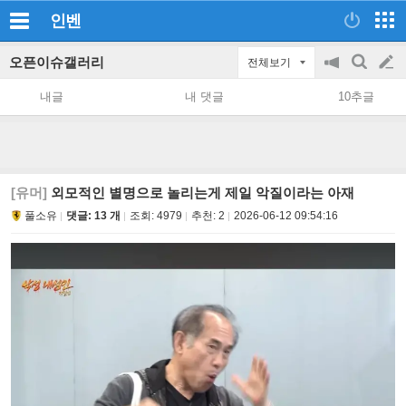
인벤
오픈이슈갤러리
전체보기
공
검
글
지
색
내글
내 댓글
10추글
on/off
쓰
기
[유머]
외모적인 별명으로 놀리는게 제일 악질이라는 아재
풀소유
댓글: 13 개
조회:
4979
추천:
2
2026-06-12 09:54:16