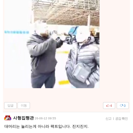
답글
이동
4
0
사형집행관
26-06-12 09:55
신고
|
공감 확인
대머리는 놀리는게 아니라 팩트입니다. 진지진지.