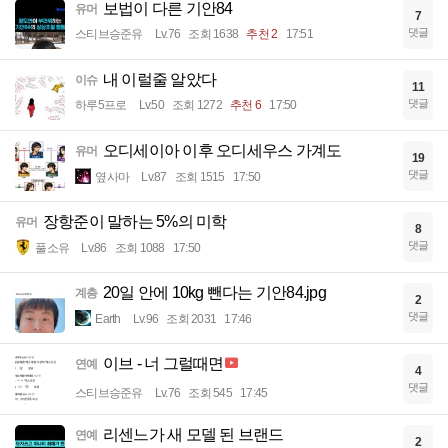
보법이 다른 기안84
유머
7
댓글
스티브승준유
Lv.76
조회 1638
추천 2
17:51
내 이럴줄 알았다
이슈
11
댓글
하루5프로
Lv.50
조회 1272
추천 6
17:50
오디세이아 이후 오디세우스 가계도
유머
19
댓글
옆사마
Lv.87
조회 1515
17:50
장항준이 말하는 5%의 미학
유머
8
댓글
풀소유
Lv.86
조회 1088
17:50
20일 안에 10kg 뺀다는 기안84.jpg
계층
2
댓글
Earth
Lv.96
조회 2031
17:46
이브 - 너 그럴때면
연예
4
댓글
스티브승준유
Lv.76
조회 545
17:45
리센느가 새 모델 된 브랜드
연예
2