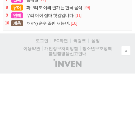
8
유머
[29]
파브리도 이해 안가는 한국 음식
9
연예
[11]
우리 메이 절대 핫걸입니다.
10
계층
[18]
ㅇㅎ?) 순수 골반 재능녀.
로그인
PC화면
퀵링크
설정
청소년보호정책
이용약관
개인정보처리방침
▲
불법촬영물신고안내
(주)
인
벤