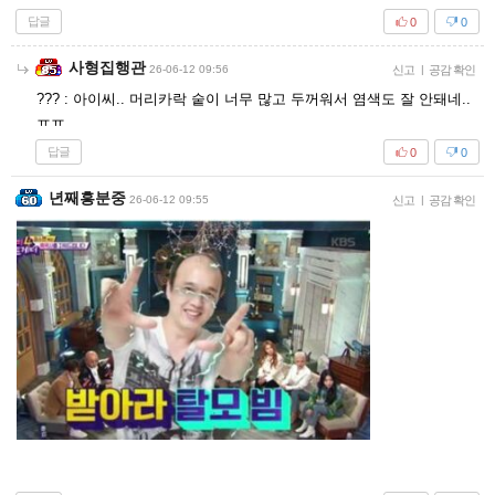
답글
0
0
사형집행관
26-06-12 09:56
신고
|
공감 확인
??? : 아이씨.. 머리카락 숱이 너무 많고 두꺼워서 염색도 잘 안돼네..
ㅠㅠ
답글
0
0
년째흥분중
26-06-12 09:55
신고
|
공감 확인