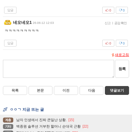
답글
0
0
네오네오1
26-06-12 12:03
신고
|
공감 확인
ㅋㅋㅋㅋㅋㅋㅋㅋㅋ
답글
0
0
새로고침
등록
목록
본문
이전
다음
댓글보기
ㅇㅇㄱ 지금 뜨는 글
남자 인생에서 진짜 큰일난 상황.
[15]
계층
백종원 솔루션 거부한 할머니 순대국 근황
[22]
기타