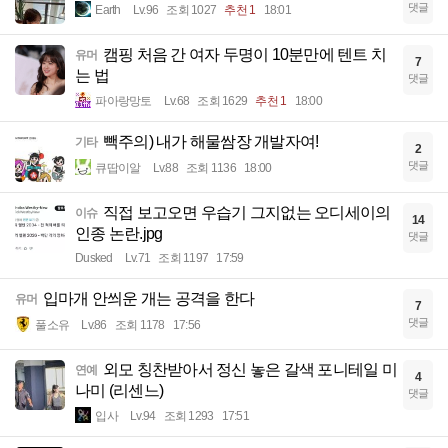
댓글
Earth
Lv.96
조회 1027
추천 1
18:01
캠핑 처음 간 여자 두명이 10분만에 텐트 치
유머
7
는 법
댓글
파아랑망토
Lv.68
조회 1629
추천 1
18:00
빽주의) 내가 해물쌈장 개발자여!
기타
2
댓글
큐땁이알
Lv.88
조회 1136
18:00
직접 보고오면 우습기 그지없는 오디세이의
이슈
14
인종 논란.jpg
댓글
Dusked
Lv.71
조회 1197
17:59
입마개 안씌운 개는 공격을 한다
유머
7
댓글
풀소유
Lv.86
조회 1178
17:56
외모 칭찬받아서 정신 놓은 갈색 포니테일 미
연예
4
나미 (리센느)
댓글
입사
Lv.94
조회 1293
17:51