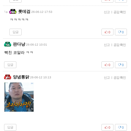
롯데검
26-06-12 17:53
신고
|
공감 확인
ㅋㅋㅋㅋㅋ
답글
0
0
판다냥
26-06-12 10:01
신고
|
공감 확인
빡친 코알라 ㅋㅋ
답글
0
0
양념통닭
26-06-12 10:13
신고
|
공감 확인
답글
0
0