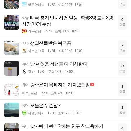
댓글
평온한하늘
Lv.82
조회 1907
18:04
태국 총기 난사사건 발생...학생3명 교사3명
이슈
9
사망,15명 부상
댓글
왜구김당
Lv.73
조회 1069
18:03
생일선물받은 북극곰
기타
2
댓글
제르만크록
Lv.81
조회 1143
18:02
난 쉬었음 청년들 다 이해한다
유머
23
댓글
썽바
Lv.89
조회 1495
18:02
강주은이 목빠지게 기다렸던일
유머
1
댓글
하루5프로
Lv.50
조회 740
18:01
오늘은 무슨날?
유머
1
댓글
너빨갱이지
Lv.86
조회 655
18:01
낯가림이 뭔데? 하는 친구 참교육하기
유머
4